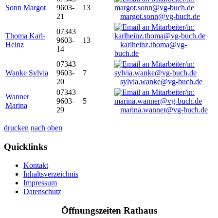
Sonn Margot
9603-
13
21
margot.sonn@vg-buch.de
07343
Thoma Karl-
9603-
13
Heinz
karlheinz.thoma@vg-
14
buch.de
07343
Wanke Sylvia
9603-
7
20
sylvia.wanke@vg-buch.de
07343
Wanner
9603-
5
Marina
29
marina.wanner@vg-buch.de
drucken
nach oben
Quicklinks
Kontakt
Inhaltsverzeichnis
Impressum
Datenschutz
Öffnungszeiten Rathaus