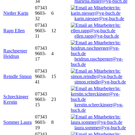
34
mariella.miller@vg-buch.de
07343
Nießer Karin
9603-
6
32
karin.niesser@vg-buch.de
07343
Rapp Ellen
9603-
12
11
ellen.rapp@vg-buch.de
07343
Raschperger
9603-
4
Heidrun
17
heidrun.raschperger@vg-
buch.de
07343
Reindle Simon
9603-
15
41
simon.reindle@vg-buch.de
07343
Schreckinger
9603-
23
Kerstin
15
kerstin.schreckinger@vg-
buch.de
07343
Sommer Laura
9603-
8
19
laura.sommer@vg-buch.de
07343