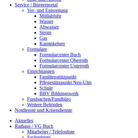
Service / Bürgerportal
Ver- und Entsorgung
Müllabfuhr
Wasser
Abwasser
Strom
Gas
Kaminkehrer
Formulare
Formularcenter Buch
Formularcenter Oberroth
Formularcenter Unterroth
Einrichtungen
Familienstützpunkt
Pflegestützpunkt Neu-Ulm
Schule
BBV Bildungswerk
Fundsachen/Fundbüro
Weitere Behörden
Notdienste und Krisendienste
Aktuelles
Rathaus / VG Buch
Mitarbeiter / Telefonliste
Sachgebiete