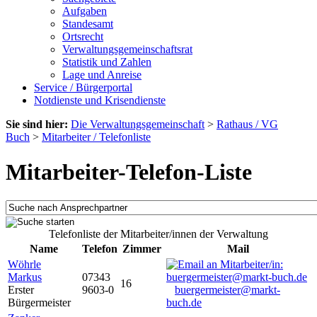
Aufgaben
Standesamt
Ortsrecht
Verwaltungsgemeinschaftsrat
Statistik und Zahlen
Lage und Anreise
Service / Bürgerportal
Notdienste und Krisendienste
Sie sind hier:
Die Verwaltungsgemeinschaft
>
Rathaus / VG
Buch
>
Mitarbeiter / Telefonliste
Mitarbeiter-Telefon-Liste
Telefonliste der Mitarbeiter/innen der Verwaltung
Name
Telefon
Zimmer
Mail
Wöhrle
Markus
07343
16
Erster
9603-0
buergermeister@markt-
Bürgermeister
buch.de