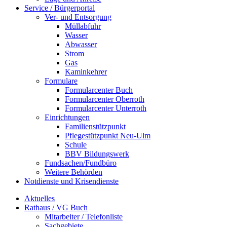
Service / Bürgerportal
Ver- und Entsorgung
Müllabfuhr
Wasser
Abwasser
Strom
Gas
Kaminkehrer
Formulare
Formularcenter Buch
Formularcenter Oberroth
Formularcenter Unterroth
Einrichtungen
Familienstützpunkt
Pflegestützpunkt Neu-Ulm
Schule
BBV Bildungswerk
Fundsachen/Fundbüro
Weitere Behörden
Notdienste und Krisendienste
Aktuelles
Rathaus / VG Buch
Mitarbeiter / Telefonliste
Sachgebiete