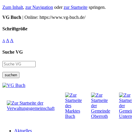
Zum Inhalt
,
zur Navigation
oder
zur Startseite
springen.
VG Buch
| Online: https://www.vg-buch.de/
Schriftgröße
A
A
A
Suche VG
suchen
Aktuelles