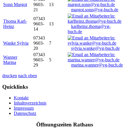
Sonn Margot
9603-
13
21
margot.sonn@vg-buch.de
07343
Thoma Karl-
9603-
13
Heinz
karlheinz.thoma@vg-
14
buch.de
07343
Wanke Sylvia
9603-
7
20
sylvia.wanke@vg-buch.de
07343
Wanner
9603-
5
Marina
29
marina.wanner@vg-buch.de
drucken
nach oben
Quicklinks
Kontakt
Inhaltsverzeichnis
Impressum
Datenschutz
Öffnungszeiten Rathaus