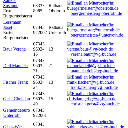
Zanker
Susanne
08333
Rathaus
Erste
8965
Oberroth
buergermeister@oberroth.de
Bürgermeisterin
Lessmann
Josef
07343
Rathaus
Erster
922002
Unterroth
buergermeister@unterroth.de
Bürgermeister
07343
Baur Verena
9603-
13
16
verena.baur@vg-buch.de
07343
Deil Manuela
9603-
21
31
manuela.deil@vg-buch.de
07343
Fischer Frank
9603-
13
24
frank.fischer@vg-buch.de
07343
Geist Christian
9603-
15
40
christian.geist@vg-buch.de
Gemeindebüro
07343
Unterroth
922001
07343
Glass-Wiest