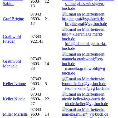
9603-
12
Sabine
sabine.glass-wiest@vg-
13
buch.de
07343
Graf Brigitte
9603-
21
12
brigitte.graf@vg-buch.de
Grathwohl
07343
Frieder
922141
info@klaeranlage.markt-
buch.de
07343
Grathwohl
9603-
14
Manuela
33
manuela.grathwohl@vg-
buch.de
07343
Keller Ivonne
9603-
5
26
ivonne.keller@vg-buch.de
07343
Keller Nicole
9603-
22
27
nicole.keller@vg-buch.de
07343
Miller Mariella
9603-
14