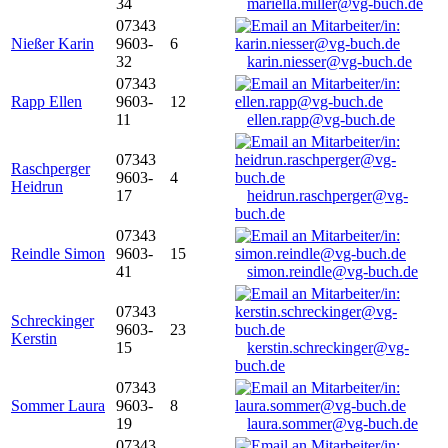
34
mariella.miller@vg-buch.de
07343
Nießer Karin
9603-
6
32
karin.niesser@vg-buch.de
07343
Rapp Ellen
9603-
12
11
ellen.rapp@vg-buch.de
07343
Raschperger
9603-
4
Heidrun
17
heidrun.raschperger@vg-
buch.de
07343
Reindle Simon
9603-
15
41
simon.reindle@vg-buch.de
07343
Schreckinger
9603-
23
Kerstin
15
kerstin.schreckinger@vg-
buch.de
07343
Sommer Laura
9603-
8
19
laura.sommer@vg-buch.de
07343