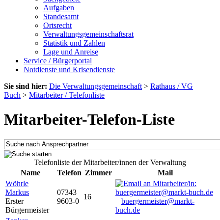
Aufgaben
Standesamt
Ortsrecht
Verwaltungsgemeinschaftsrat
Statistik und Zahlen
Lage und Anreise
Service / Bürgerportal
Notdienste und Krisendienste
Sie sind hier:
Die Verwaltungsgemeinschaft
>
Rathaus / VG
Buch
>
Mitarbeiter / Telefonliste
Mitarbeiter-Telefon-Liste
Telefonliste der Mitarbeiter/innen der Verwaltung
Name
Telefon
Zimmer
Mail
Wöhrle
Markus
07343
16
Erster
9603-0
buergermeister@markt-
Bürgermeister
buch.de