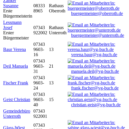
Zanker
Susanne
08333
Rathaus
Erste
8965
Oberroth
buergermeister@oberroth.de
Bürgermeisterin
Lessmann
Josef
07343
Rathaus
Erster
922002
Unterroth
buergermeister@unterroth.de
Bürgermeister
07343
Baur Verena
9603-
13
16
verena.baur@vg-buch.de
07343
Deil Manuela
9603-
21
31
manuela.deil@vg-buch.de
07343
Fischer Frank
9603-
13
24
frank.fischer@vg-buch.de
07343
Geist Christian
9603-
15
40
christian.geist@vg-buch.de
Gemeindebüro
07343
Unterroth
922001
07343
Glass-Wiest