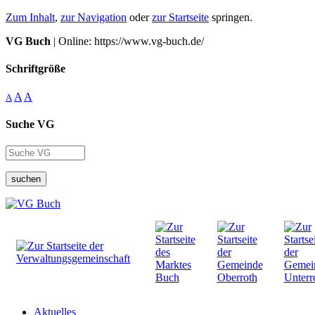
Zum Inhalt
,
zur Navigation
oder
zur Startseite
springen.
VG Buch
| Online: https://www.vg-buch.de/
Schriftgröße
A
A
A
Suche VG
suchen
Aktuelles