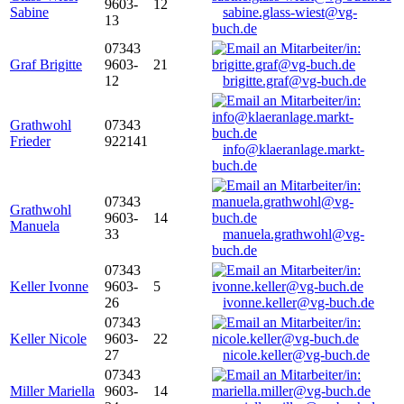
9603-
12
Sabine
sabine.glass-wiest@vg-
13
buch.de
07343
Graf Brigitte
9603-
21
12
brigitte.graf@vg-buch.de
Grathwohl
07343
Frieder
922141
info@klaeranlage.markt-
buch.de
07343
Grathwohl
9603-
14
Manuela
33
manuela.grathwohl@vg-
buch.de
07343
Keller Ivonne
9603-
5
26
ivonne.keller@vg-buch.de
07343
Keller Nicole
9603-
22
27
nicole.keller@vg-buch.de
07343
Miller Mariella
9603-
14