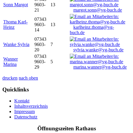
Sonn Margot
9603-
13
21
margot.sonn@vg-buch.de
07343
Thoma Karl-
9603-
13
Heinz
karlheinz.thoma@vg-
14
buch.de
07343
Wanke Sylvia
9603-
7
20
sylvia.wanke@vg-buch.de
07343
Wanner
9603-
5
Marina
29
marina.wanner@vg-buch.de
drucken
nach oben
Quicklinks
Kontakt
Inhaltsverzeichnis
Impressum
Datenschutz
Öffnungszeiten Rathaus