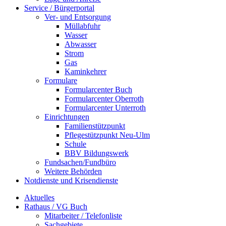
Service / Bürgerportal
Ver- und Entsorgung
Müllabfuhr
Wasser
Abwasser
Strom
Gas
Kaminkehrer
Formulare
Formularcenter Buch
Formularcenter Oberroth
Formularcenter Unterroth
Einrichtungen
Familienstützpunkt
Pflegestützpunkt Neu-Ulm
Schule
BBV Bildungswerk
Fundsachen/Fundbüro
Weitere Behörden
Notdienste und Krisendienste
Aktuelles
Rathaus / VG Buch
Mitarbeiter / Telefonliste
Sachgebiete