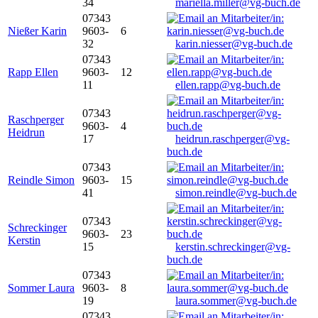
34
mariella.miller@vg-buch.de
07343
Nießer Karin
9603-
6
32
karin.niesser@vg-buch.de
07343
Rapp Ellen
9603-
12
11
ellen.rapp@vg-buch.de
07343
Raschperger
9603-
4
Heidrun
17
heidrun.raschperger@vg-
buch.de
07343
Reindle Simon
9603-
15
41
simon.reindle@vg-buch.de
07343
Schreckinger
9603-
23
Kerstin
15
kerstin.schreckinger@vg-
buch.de
07343
Sommer Laura
9603-
8
19
laura.sommer@vg-buch.de
07343