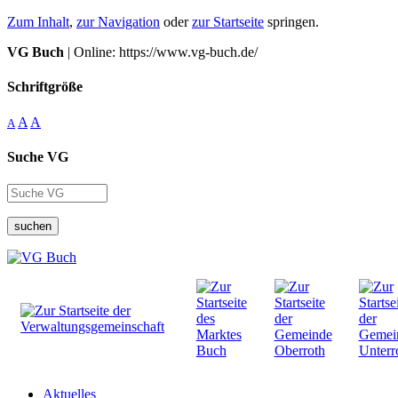
Zum Inhalt
,
zur Navigation
oder
zur Startseite
springen.
VG Buch
| Online: https://www.vg-buch.de/
Schriftgröße
A
A
A
Suche VG
suchen
Aktuelles