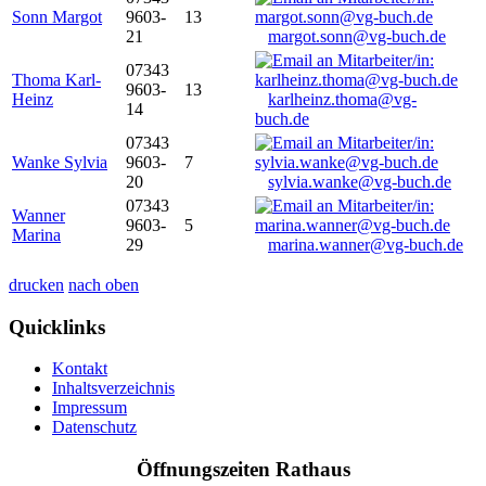
Sonn Margot
9603-
13
21
margot.sonn@vg-buch.de
07343
Thoma Karl-
9603-
13
Heinz
karlheinz.thoma@vg-
14
buch.de
07343
Wanke Sylvia
9603-
7
20
sylvia.wanke@vg-buch.de
07343
Wanner
9603-
5
Marina
29
marina.wanner@vg-buch.de
drucken
nach oben
Quicklinks
Kontakt
Inhaltsverzeichnis
Impressum
Datenschutz
Öffnungszeiten Rathaus