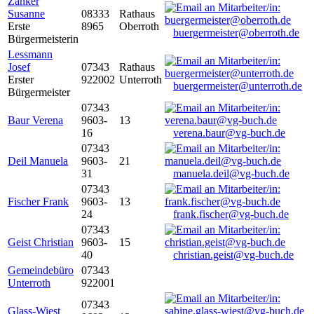
Zanker
Susanne
08333
Rathaus
Erste
8965
Oberroth
buergermeister@oberroth.de
Bürgermeisterin
Lessmann
Josef
07343
Rathaus
Erster
922002
Unterroth
buergermeister@unterroth.de
Bürgermeister
07343
Baur Verena
9603-
13
16
verena.baur@vg-buch.de
07343
Deil Manuela
9603-
21
31
manuela.deil@vg-buch.de
07343
Fischer Frank
9603-
13
24
frank.fischer@vg-buch.de
07343
Geist Christian
9603-
15
40
christian.geist@vg-buch.de
Gemeindebüro
07343
Unterroth
922001
07343
Glass-Wiest