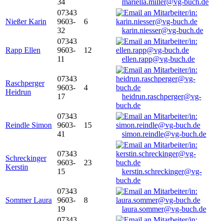
34
mariella.miller@vg-buch.de
07343
Nießer Karin
9603-
6
32
karin.niesser@vg-buch.de
07343
Rapp Ellen
9603-
12
11
ellen.rapp@vg-buch.de
07343
Raschperger
9603-
4
Heidrun
17
heidrun.raschperger@vg-
buch.de
07343
Reindle Simon
9603-
15
41
simon.reindle@vg-buch.de
07343
Schreckinger
9603-
23
Kerstin
15
kerstin.schreckinger@vg-
buch.de
07343
Sommer Laura
9603-
8
19
laura.sommer@vg-buch.de
07343