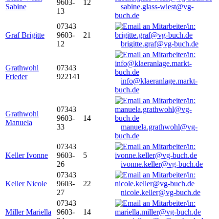
9603-
12
Sabine
sabine.glass-wiest@vg-
13
buch.de
07343
Graf Brigitte
9603-
21
12
brigitte.graf@vg-buch.de
Grathwohl
07343
Frieder
922141
info@klaeranlage.markt-
buch.de
07343
Grathwohl
9603-
14
Manuela
33
manuela.grathwohl@vg-
buch.de
07343
Keller Ivonne
9603-
5
26
ivonne.keller@vg-buch.de
07343
Keller Nicole
9603-
22
27
nicole.keller@vg-buch.de
07343
Miller Mariella
9603-
14