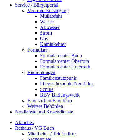
Service / Bürgerportal
Ver- und Entsorgung
Müllabfuhr
Wasser
Abwasser
Strom
Gas
Kaminkehrer
Formulare
Formularcenter Buch
Formularcenter Oberroth
Formularcenter Unterroth
Einrichtungen
Familienstützpunkt
Pflegestützpunkt Neu-Ulm
Schule
BBV Bildungswerk
Fundsachen/Fundbüro
Weitere Behörden
Notdienste und Krisendienste
Aktuelles
Rathaus / VG Buch
Mitarbeiter / Telefonliste
Sachgebiete