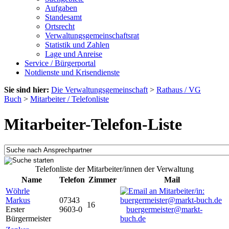
Aufgaben
Standesamt
Ortsrecht
Verwaltungsgemeinschaftsrat
Statistik und Zahlen
Lage und Anreise
Service / Bürgerportal
Notdienste und Krisendienste
Sie sind hier:
Die Verwaltungsgemeinschaft
>
Rathaus / VG
Buch
>
Mitarbeiter / Telefonliste
Mitarbeiter-Telefon-Liste
Telefonliste der Mitarbeiter/innen der Verwaltung
Name
Telefon
Zimmer
Mail
Wöhrle
Markus
07343
16
Erster
9603-0
buergermeister@markt-
Bürgermeister
buch.de