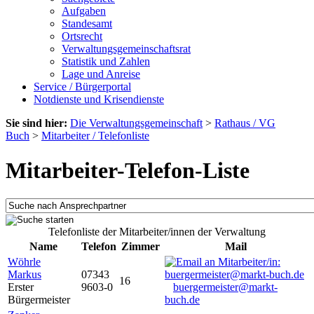
Aufgaben
Standesamt
Ortsrecht
Verwaltungsgemeinschaftsrat
Statistik und Zahlen
Lage und Anreise
Service / Bürgerportal
Notdienste und Krisendienste
Sie sind hier:
Die Verwaltungsgemeinschaft
>
Rathaus / VG
Buch
>
Mitarbeiter / Telefonliste
Mitarbeiter-Telefon-Liste
Telefonliste der Mitarbeiter/innen der Verwaltung
Name
Telefon
Zimmer
Mail
Wöhrle
Markus
07343
16
Erster
9603-0
buergermeister@markt-
Bürgermeister
buch.de