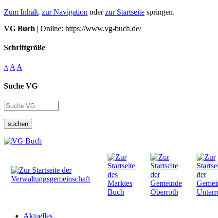
Zum Inhalt
,
zur Navigation
oder
zur Startseite
springen.
VG Buch
| Online: https://www.vg-buch.de/
Schriftgröße
A
A
A
Suche VG
suchen
Aktuelles