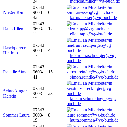
34
mariella.miller@vg-buch.de
07343
Nießer Karin
9603-
6
32
karin.niesser@vg-buch.de
07343
Rapp Ellen
9603-
12
11
ellen.rapp@vg-buch.de
07343
Raschperger
9603-
4
Heidrun
17
heidrun.raschperger@vg-
buch.de
07343
Reindle Simon
9603-
15
41
simon.reindle@vg-buch.de
07343
Schreckinger
9603-
23
Kerstin
15
kerstin.schreckinger@vg-
buch.de
07343
Sommer Laura
9603-
8
19
laura.sommer@vg-buch.de
07343