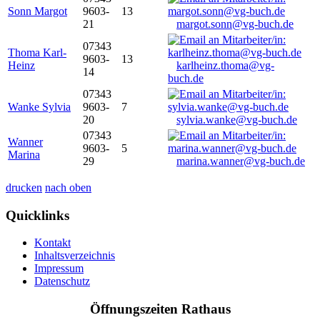
Sonn Margot
9603-
13
21
margot.sonn@vg-buch.de
07343
Thoma Karl-
9603-
13
Heinz
karlheinz.thoma@vg-
14
buch.de
07343
Wanke Sylvia
9603-
7
20
sylvia.wanke@vg-buch.de
07343
Wanner
9603-
5
Marina
29
marina.wanner@vg-buch.de
drucken
nach oben
Quicklinks
Kontakt
Inhaltsverzeichnis
Impressum
Datenschutz
Öffnungszeiten Rathaus