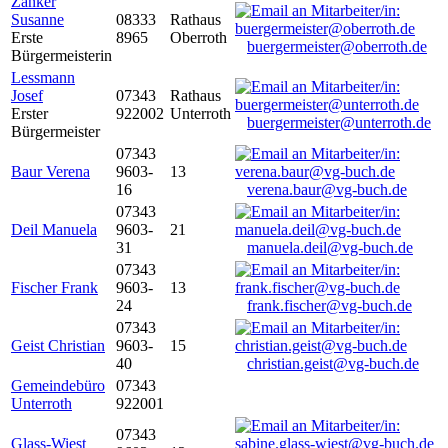
Zanker
Susanne
08333
Rathaus
Erste
8965
Oberroth
buergermeister@oberroth.de
Bürgermeisterin
Lessmann
Josef
07343
Rathaus
Erster
922002
Unterroth
buergermeister@unterroth.de
Bürgermeister
07343
Baur Verena
9603-
13
16
verena.baur@vg-buch.de
07343
Deil Manuela
9603-
21
31
manuela.deil@vg-buch.de
07343
Fischer Frank
9603-
13
24
frank.fischer@vg-buch.de
07343
Geist Christian
9603-
15
40
christian.geist@vg-buch.de
Gemeindebüro
07343
Unterroth
922001
07343
Glass-Wiest