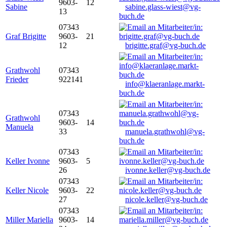
9603-
12
Sabine
sabine.glass-wiest@vg-
13
buch.de
07343
Graf Brigitte
9603-
21
12
brigitte.graf@vg-buch.de
Grathwohl
07343
Frieder
922141
info@klaeranlage.markt-
buch.de
07343
Grathwohl
9603-
14
Manuela
33
manuela.grathwohl@vg-
buch.de
07343
Keller Ivonne
9603-
5
26
ivonne.keller@vg-buch.de
07343
Keller Nicole
9603-
22
27
nicole.keller@vg-buch.de
07343
Miller Mariella
9603-
14