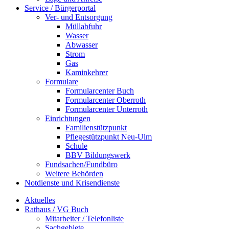
Service / Bürgerportal
Ver- und Entsorgung
Müllabfuhr
Wasser
Abwasser
Strom
Gas
Kaminkehrer
Formulare
Formularcenter Buch
Formularcenter Oberroth
Formularcenter Unterroth
Einrichtungen
Familienstützpunkt
Pflegestützpunkt Neu-Ulm
Schule
BBV Bildungswerk
Fundsachen/Fundbüro
Weitere Behörden
Notdienste und Krisendienste
Aktuelles
Rathaus / VG Buch
Mitarbeiter / Telefonliste
Sachgebiete