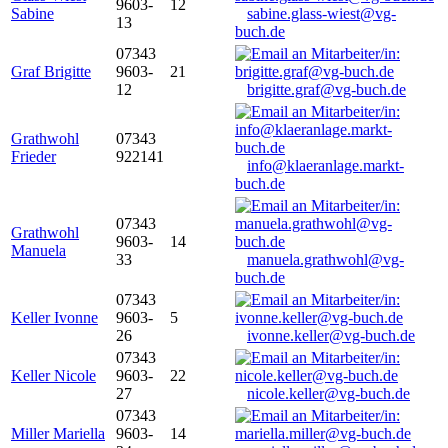
9603-
12
Sabine
sabine.glass-wiest@vg-
13
buch.de
07343
Graf Brigitte
9603-
21
12
brigitte.graf@vg-buch.de
Grathwohl
07343
Frieder
922141
info@klaeranlage.markt-
buch.de
07343
Grathwohl
9603-
14
Manuela
33
manuela.grathwohl@vg-
buch.de
07343
Keller Ivonne
9603-
5
26
ivonne.keller@vg-buch.de
07343
Keller Nicole
9603-
22
27
nicole.keller@vg-buch.de
07343
Miller Mariella
9603-
14