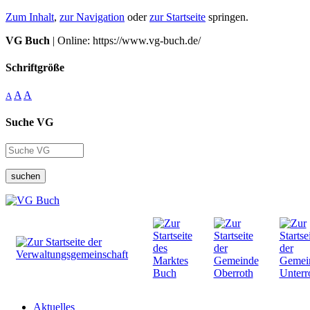
Zum Inhalt
,
zur Navigation
oder
zur Startseite
springen.
VG Buch
| Online: https://www.vg-buch.de/
Schriftgröße
A
A
A
Suche VG
suchen
Aktuelles