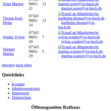
Sonn Margot
9603-
13
21
margot.sonn@vg-buch.de
07343
Thoma Karl-
9603-
13
Heinz
karlheinz.thoma@vg-
14
buch.de
07343
Wanke Sylvia
9603-
7
20
sylvia.wanke@vg-buch.de
07343
Wanner
9603-
5
Marina
29
marina.wanner@vg-buch.de
drucken
nach oben
Quicklinks
Kontakt
Inhaltsverzeichnis
Impressum
Datenschutz
Öffnungszeiten Rathaus