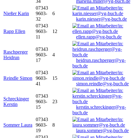
34
mariella.miller@vg-buch.de
07343
Nießer Karin
9603-
6
32
karin.niesser@vg-buch.de
07343
Rapp Ellen
9603-
12
11
ellen.rapp@vg-buch.de
07343
Raschperger
9603-
4
Heidrun
17
heidrun.raschperger@vg-
buch.de
07343
Reindle Simon
9603-
15
41
simon.reindle@vg-buch.de
07343
Schreckinger
9603-
23
Kerstin
15
kerstin.schreckinger@vg-
buch.de
07343
Sommer Laura
9603-
8
19
laura.sommer@vg-buch.de
07343