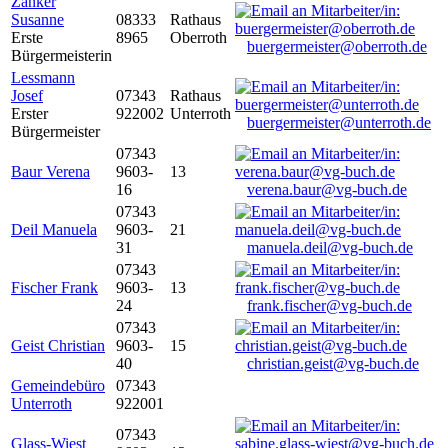
Zanker
Susanne
08333
Rathaus
Erste
8965
Oberroth
buergermeister@oberroth.de
Bürgermeisterin
Lessmann
Josef
07343
Rathaus
Erster
922002
Unterroth
buergermeister@unterroth.de
Bürgermeister
07343
Baur Verena
9603-
13
16
verena.baur@vg-buch.de
07343
Deil Manuela
9603-
21
31
manuela.deil@vg-buch.de
07343
Fischer Frank
9603-
13
24
frank.fischer@vg-buch.de
07343
Geist Christian
9603-
15
40
christian.geist@vg-buch.de
Gemeindebüro
07343
Unterroth
922001
07343
Glass-Wiest