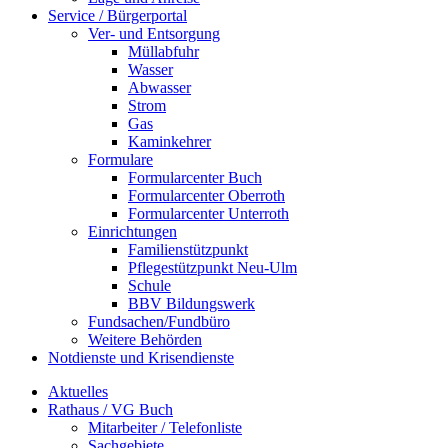
Service / Bürgerportal
Ver- und Entsorgung
Müllabfuhr
Wasser
Abwasser
Strom
Gas
Kaminkehrer
Formulare
Formularcenter Buch
Formularcenter Oberroth
Formularcenter Unterroth
Einrichtungen
Familienstützpunkt
Pflegestützpunkt Neu-Ulm
Schule
BBV Bildungswerk
Fundsachen/Fundbüro
Weitere Behörden
Notdienste und Krisendienste
Aktuelles
Rathaus / VG Buch
Mitarbeiter / Telefonliste
Sachgebiete