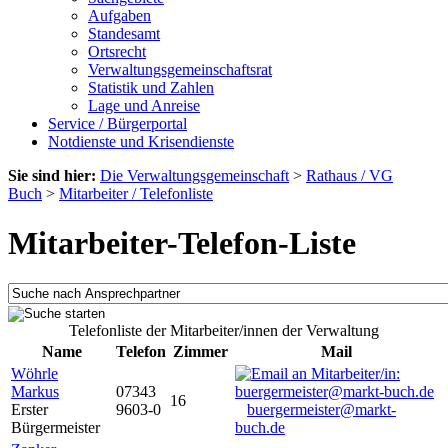
Aufgaben
Standesamt
Ortsrecht
Verwaltungsgemeinschaftsrat
Statistik und Zahlen
Lage und Anreise
Service / Bürgerportal
Notdienste und Krisendienste
Sie sind hier:
Die Verwaltungsgemeinschaft
>
Rathaus / VG
Buch
>
Mitarbeiter / Telefonliste
Mitarbeiter-Telefon-Liste
Telefonliste der Mitarbeiter/innen der Verwaltung
Name
Telefon
Zimmer
Mail
Wöhrle
Markus
07343
16
Erster
9603-0
buergermeister@markt-
Bürgermeister
buch.de