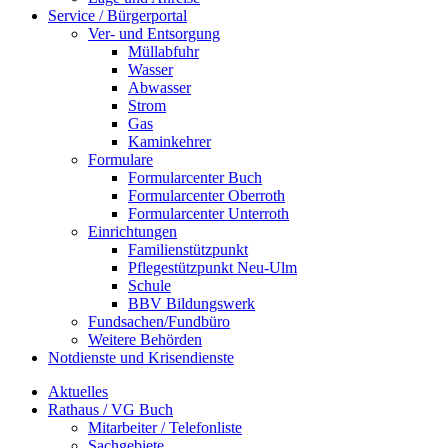
Service / Bürgerportal
Ver- und Entsorgung
Müllabfuhr
Wasser
Abwasser
Strom
Gas
Kaminkehrer
Formulare
Formularcenter Buch
Formularcenter Oberroth
Formularcenter Unterroth
Einrichtungen
Familienstützpunkt
Pflegestützpunkt Neu-Ulm
Schule
BBV Bildungswerk
Fundsachen/Fundbüro
Weitere Behörden
Notdienste und Krisendienste
Aktuelles
Rathaus / VG Buch
Mitarbeiter / Telefonliste
Sachgebiete