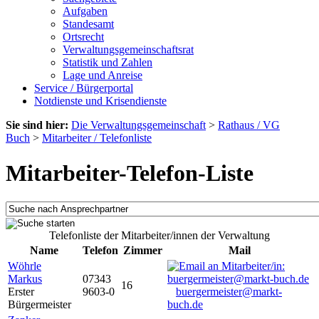
Aufgaben
Standesamt
Ortsrecht
Verwaltungsgemeinschaftsrat
Statistik und Zahlen
Lage und Anreise
Service / Bürgerportal
Notdienste und Krisendienste
Sie sind hier:
Die Verwaltungsgemeinschaft
>
Rathaus / VG
Buch
>
Mitarbeiter / Telefonliste
Mitarbeiter-Telefon-Liste
Telefonliste der Mitarbeiter/innen der Verwaltung
Name
Telefon
Zimmer
Mail
Wöhrle
Markus
07343
16
Erster
9603-0
buergermeister@markt-
Bürgermeister
buch.de