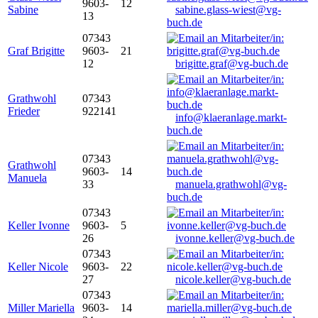
9603-
12
Sabine
sabine.glass-wiest@vg-
13
buch.de
07343
Graf Brigitte
9603-
21
12
brigitte.graf@vg-buch.de
Grathwohl
07343
Frieder
922141
info@klaeranlage.markt-
buch.de
07343
Grathwohl
9603-
14
Manuela
33
manuela.grathwohl@vg-
buch.de
07343
Keller Ivonne
9603-
5
26
ivonne.keller@vg-buch.de
07343
Keller Nicole
9603-
22
27
nicole.keller@vg-buch.de
07343
Miller Mariella
9603-
14