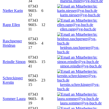
34
mariella.miller@vg-buch.de
07343
Nießer Karin
9603-
6
32
karin.niesser@vg-buch.de
07343
Rapp Ellen
9603-
12
11
ellen.rapp@vg-buch.de
07343
Raschperger
9603-
4
Heidrun
17
heidrun.raschperger@vg-
buch.de
07343
Reindle Simon
9603-
15
41
simon.reindle@vg-buch.de
07343
Schreckinger
9603-
23
Kerstin
15
kerstin.schreckinger@vg-
buch.de
07343
Sommer Laura
9603-
8
19
laura.sommer@vg-buch.de
07343