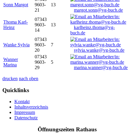
Sonn Margot
9603-
13
21
margot.sonn@vg-buch.de
07343
Thoma Karl-
9603-
13
Heinz
karlheinz.thoma@vg-
14
buch.de
07343
Wanke Sylvia
9603-
7
20
sylvia.wanke@vg-buch.de
07343
Wanner
9603-
5
Marina
29
marina.wanner@vg-buch.de
drucken
nach oben
Quicklinks
Kontakt
Inhaltsverzeichnis
Impressum
Datenschutz
Öffnungszeiten Rathaus