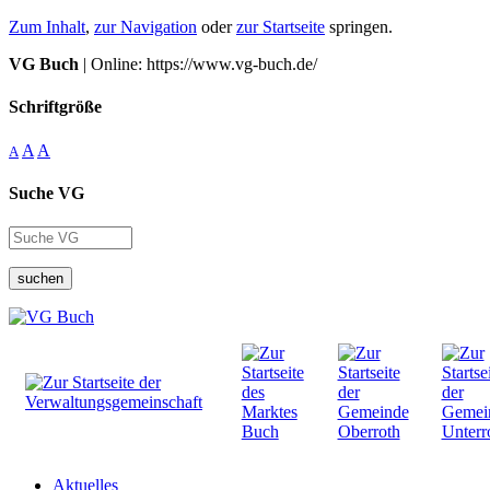
Zum Inhalt
,
zur Navigation
oder
zur Startseite
springen.
VG Buch
| Online: https://www.vg-buch.de/
Schriftgröße
A
A
A
Suche VG
suchen
Aktuelles