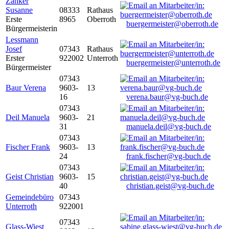
Zanker
Susanne
08333
Rathaus
Erste
8965
Oberroth
buergermeister@oberroth.de
Bürgermeisterin
Lessmann
Josef
07343
Rathaus
Erster
922002
Unterroth
buergermeister@unterroth.de
Bürgermeister
07343
Baur Verena
9603-
13
16
verena.baur@vg-buch.de
07343
Deil Manuela
9603-
21
31
manuela.deil@vg-buch.de
07343
Fischer Frank
9603-
13
24
frank.fischer@vg-buch.de
07343
Geist Christian
9603-
15
40
christian.geist@vg-buch.de
Gemeindebüro
07343
Unterroth
922001
07343
Glass-Wiest