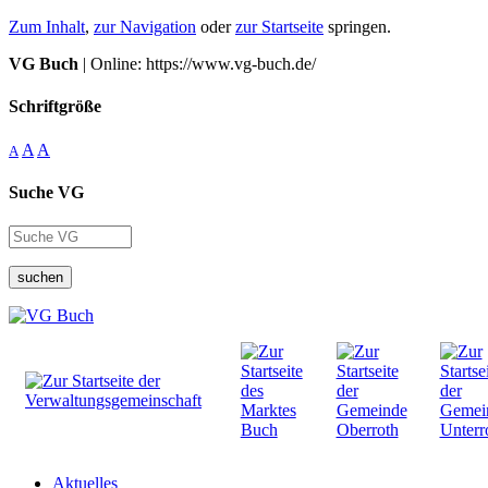
Zum Inhalt
,
zur Navigation
oder
zur Startseite
springen.
VG Buch
| Online: https://www.vg-buch.de/
Schriftgröße
A
A
A
Suche VG
suchen
Aktuelles