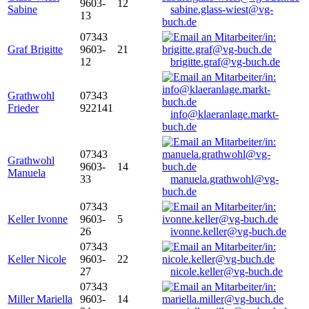
9603-
12
Sabine
sabine.glass-wiest@vg-
13
buch.de
07343
Graf Brigitte
9603-
21
12
brigitte.graf@vg-buch.de
Grathwohl
07343
Frieder
922141
info@klaeranlage.markt-
buch.de
07343
Grathwohl
9603-
14
Manuela
33
manuela.grathwohl@vg-
buch.de
07343
Keller Ivonne
9603-
5
26
ivonne.keller@vg-buch.de
07343
Keller Nicole
9603-
22
27
nicole.keller@vg-buch.de
07343
Miller Mariella
9603-
14