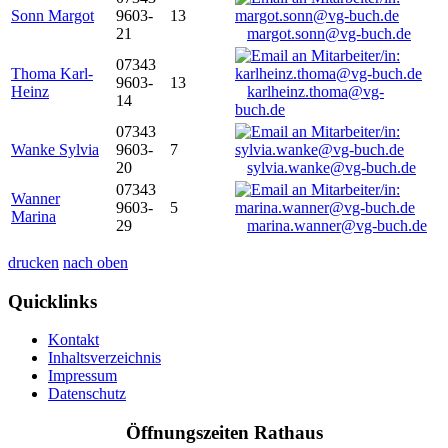
Sonn Margot
9603-
13
21
margot.sonn@vg-buch.de
07343
Thoma Karl-
9603-
13
Heinz
karlheinz.thoma@vg-
14
buch.de
07343
Wanke Sylvia
9603-
7
20
sylvia.wanke@vg-buch.de
07343
Wanner
9603-
5
Marina
29
marina.wanner@vg-buch.de
drucken
nach oben
Quicklinks
Kontakt
Inhaltsverzeichnis
Impressum
Datenschutz
Öffnungszeiten Rathaus