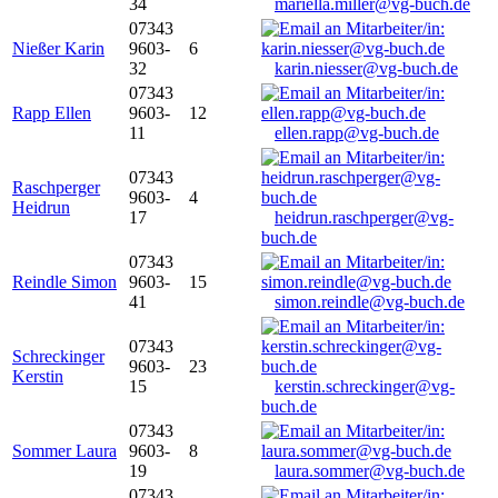
34
mariella.miller@vg-buch.de
07343
Nießer Karin
9603-
6
32
karin.niesser@vg-buch.de
07343
Rapp Ellen
9603-
12
11
ellen.rapp@vg-buch.de
07343
Raschperger
9603-
4
Heidrun
17
heidrun.raschperger@vg-
buch.de
07343
Reindle Simon
9603-
15
41
simon.reindle@vg-buch.de
07343
Schreckinger
9603-
23
Kerstin
15
kerstin.schreckinger@vg-
buch.de
07343
Sommer Laura
9603-
8
19
laura.sommer@vg-buch.de
07343