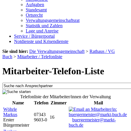
Aufgaben
Standesamt
Ortsrecht
Verwaltungsgemeinschaftsrat
Statistik und Zahlen
Lage und Anreise
Service / Bürgerportal
Notdienste und Krisendienste
Sie sind hier:
Die Verwaltungsgemeinschaft
>
Rathaus / VG
Buch
>
Mitarbeiter / Telefonliste
Mitarbeiter-Telefon-Liste
Telefonliste der Mitarbeiter/innen der Verwaltung
Name
Telefon
Zimmer
Mail
Wöhrle
Markus
07343
16
Erster
9603-0
buergermeister@markt-
Bürgermeister
buch.de