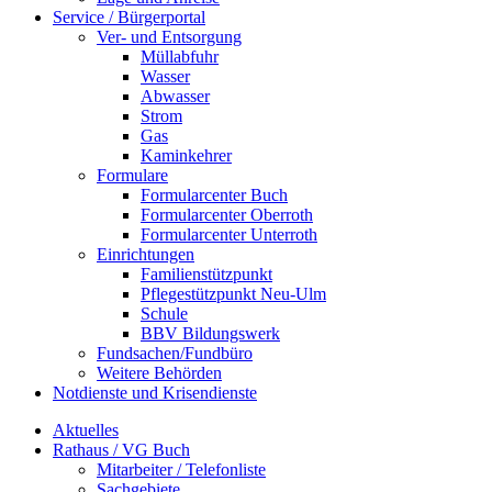
Service / Bürgerportal
Ver- und Entsorgung
Müllabfuhr
Wasser
Abwasser
Strom
Gas
Kaminkehrer
Formulare
Formularcenter Buch
Formularcenter Oberroth
Formularcenter Unterroth
Einrichtungen
Familienstützpunkt
Pflegestützpunkt Neu-Ulm
Schule
BBV Bildungswerk
Fundsachen/Fundbüro
Weitere Behörden
Notdienste und Krisendienste
Aktuelles
Rathaus / VG Buch
Mitarbeiter / Telefonliste
Sachgebiete