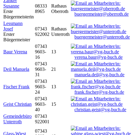
Zanker
Susanne
08333
Rathaus
Erste
8965
Oberroth
buergermeister@oberroth.de
Bürgermeisterin
Lessmann
Josef
07343
Rathaus
Erster
922002
Unterroth
buergermeister@unterroth.de
Bürgermeister
07343
Baur Verena
9603-
13
16
verena.baur@vg-buch.de
07343
Deil Manuela
9603-
21
31
manuela.deil@vg-buch.de
07343
Fischer Frank
9603-
13
24
frank.fischer@vg-buch.de
07343
Geist Christian
9603-
15
40
christian.geist@vg-buch.de
Gemeindebüro
07343
Unterroth
922001
07343
Glass-Wiest