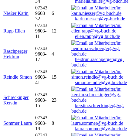
34
mariella.miller@vg-buch.de
07343
Nießer Karin
9603-
6
32
karin.niesser@vg-buch.de
07343
Rapp Ellen
9603-
12
11
ellen.rapp@vg-buch.de
07343
Raschperger
9603-
4
Heidrun
17
heidrun.raschperger@vg-
buch.de
07343
Reindle Simon
9603-
15
41
simon.reindle@vg-buch.de
07343
Schreckinger
9603-
23
Kerstin
15
kerstin.schreckinger@vg-
buch.de
07343
Sommer Laura
9603-
8
19
laura.sommer@vg-buch.de
07343