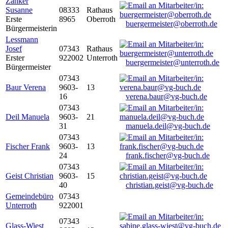
Zanker
Susanne
08333
Rathaus
Erste
8965
Oberroth
buergermeister@oberroth.de
Bürgermeisterin
Lessmann
Josef
07343
Rathaus
Erster
922002
Unterroth
buergermeister@unterroth.de
Bürgermeister
07343
Baur Verena
9603-
13
16
verena.baur@vg-buch.de
07343
Deil Manuela
9603-
21
31
manuela.deil@vg-buch.de
07343
Fischer Frank
9603-
13
24
frank.fischer@vg-buch.de
07343
Geist Christian
9603-
15
40
christian.geist@vg-buch.de
Gemeindebüro
07343
Unterroth
922001
07343
Glass-Wiest