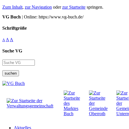
Zum Inhalt
,
zur Navigation
oder
zur Startseite
springen.
VG Buch
| Online: https://www.vg-buch.de/
Schriftgröße
A
A
A
Suche VG
suchen
Aktuelles