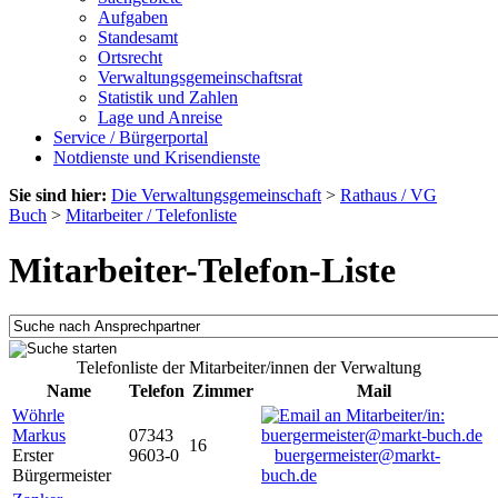
Aufgaben
Standesamt
Ortsrecht
Verwaltungsgemeinschaftsrat
Statistik und Zahlen
Lage und Anreise
Service / Bürgerportal
Notdienste und Krisendienste
Sie sind hier:
Die Verwaltungsgemeinschaft
>
Rathaus / VG
Buch
>
Mitarbeiter / Telefonliste
Mitarbeiter-Telefon-Liste
Telefonliste der Mitarbeiter/innen der Verwaltung
Name
Telefon
Zimmer
Mail
Wöhrle
Markus
07343
16
Erster
9603-0
buergermeister@markt-
Bürgermeister
buch.de