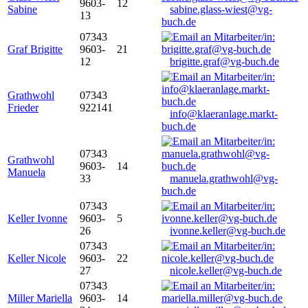
9603-
12
Sabine
sabine.glass-wiest@vg-
13
buch.de
07343
Graf Brigitte
9603-
21
12
brigitte.graf@vg-buch.de
Grathwohl
07343
Frieder
922141
info@klaeranlage.markt-
buch.de
07343
Grathwohl
9603-
14
Manuela
33
manuela.grathwohl@vg-
buch.de
07343
Keller Ivonne
9603-
5
26
ivonne.keller@vg-buch.de
07343
Keller Nicole
9603-
22
27
nicole.keller@vg-buch.de
07343
Miller Mariella
9603-
14