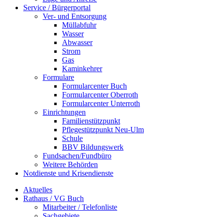
Service / Bürgerportal
Ver- und Entsorgung
Müllabfuhr
Wasser
Abwasser
Strom
Gas
Kaminkehrer
Formulare
Formularcenter Buch
Formularcenter Oberroth
Formularcenter Unterroth
Einrichtungen
Familienstützpunkt
Pflegestützpunkt Neu-Ulm
Schule
BBV Bildungswerk
Fundsachen/Fundbüro
Weitere Behörden
Notdienste und Krisendienste
Aktuelles
Rathaus / VG Buch
Mitarbeiter / Telefonliste
Sachgebiete