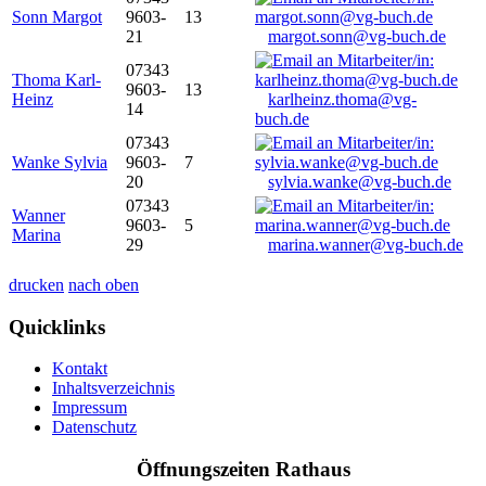
Sonn Margot
9603-
13
21
margot.sonn@vg-buch.de
07343
Thoma Karl-
9603-
13
Heinz
karlheinz.thoma@vg-
14
buch.de
07343
Wanke Sylvia
9603-
7
20
sylvia.wanke@vg-buch.de
07343
Wanner
9603-
5
Marina
29
marina.wanner@vg-buch.de
drucken
nach oben
Quicklinks
Kontakt
Inhaltsverzeichnis
Impressum
Datenschutz
Öffnungszeiten Rathaus