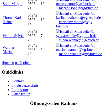
Sonn Margot
9603-
13
21
margot.sonn@vg-buch.de
07343
Thoma Karl-
9603-
13
Heinz
karlheinz.thoma@vg-
14
buch.de
07343
Wanke Sylvia
9603-
7
20
sylvia.wanke@vg-buch.de
07343
Wanner
9603-
5
Marina
29
marina.wanner@vg-buch.de
drucken
nach oben
Quicklinks
Kontakt
Inhaltsverzeichnis
Impressum
Datenschutz
Öffnungszeiten Rathaus