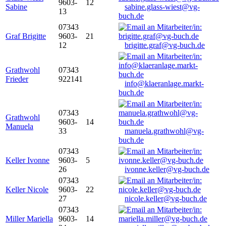
9603-
12
Sabine
sabine.glass-wiest@vg-
13
buch.de
07343
Graf Brigitte
9603-
21
12
brigitte.graf@vg-buch.de
Grathwohl
07343
Frieder
922141
info@klaeranlage.markt-
buch.de
07343
Grathwohl
9603-
14
Manuela
33
manuela.grathwohl@vg-
buch.de
07343
Keller Ivonne
9603-
5
26
ivonne.keller@vg-buch.de
07343
Keller Nicole
9603-
22
27
nicole.keller@vg-buch.de
07343
Miller Mariella
9603-
14