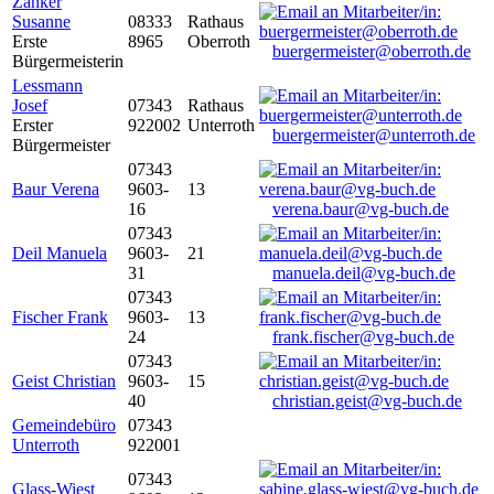
Zanker
Susanne
08333
Rathaus
Erste
8965
Oberroth
buergermeister@oberroth.de
Bürgermeisterin
Lessmann
Josef
07343
Rathaus
Erster
922002
Unterroth
buergermeister@unterroth.de
Bürgermeister
07343
Baur Verena
9603-
13
16
verena.baur@vg-buch.de
07343
Deil Manuela
9603-
21
31
manuela.deil@vg-buch.de
07343
Fischer Frank
9603-
13
24
frank.fischer@vg-buch.de
07343
Geist Christian
9603-
15
40
christian.geist@vg-buch.de
Gemeindebüro
07343
Unterroth
922001
07343
Glass-Wiest