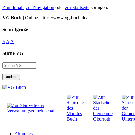
Zum Inhalt
,
zur Navigation
oder
zur Startseite
springen.
VG Buch
| Online: https://www.vg-buch.de/
Schriftgröße
A
A
A
Suche VG
suchen
Aktuelles