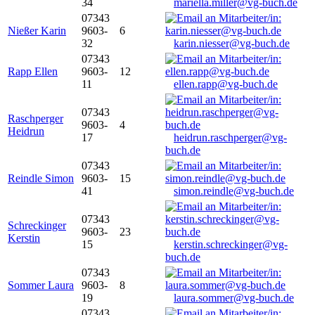
34
mariella.miller@vg-buch.de
07343
Nießer Karin
9603-
6
32
karin.niesser@vg-buch.de
07343
Rapp Ellen
9603-
12
11
ellen.rapp@vg-buch.de
07343
Raschperger
9603-
4
Heidrun
17
heidrun.raschperger@vg-
buch.de
07343
Reindle Simon
9603-
15
41
simon.reindle@vg-buch.de
07343
Schreckinger
9603-
23
Kerstin
15
kerstin.schreckinger@vg-
buch.de
07343
Sommer Laura
9603-
8
19
laura.sommer@vg-buch.de
07343