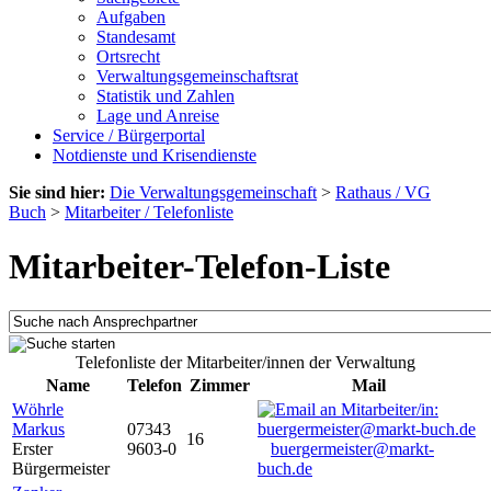
Aufgaben
Standesamt
Ortsrecht
Verwaltungsgemeinschaftsrat
Statistik und Zahlen
Lage und Anreise
Service / Bürgerportal
Notdienste und Krisendienste
Sie sind hier:
Die Verwaltungsgemeinschaft
>
Rathaus / VG
Buch
>
Mitarbeiter / Telefonliste
Mitarbeiter-Telefon-Liste
Telefonliste der Mitarbeiter/innen der Verwaltung
Name
Telefon
Zimmer
Mail
Wöhrle
Markus
07343
16
Erster
9603-0
buergermeister@markt-
Bürgermeister
buch.de