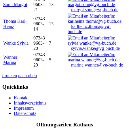
Sonn Margot
9603-
13
21
margot.sonn@vg-buch.de
07343
Thoma Karl-
9603-
13
Heinz
karlheinz.thoma@vg-
14
buch.de
07343
Wanke Sylvia
9603-
7
20
sylvia.wanke@vg-buch.de
07343
Wanner
9603-
5
Marina
29
marina.wanner@vg-buch.de
drucken
nach oben
Quicklinks
Kontakt
Inhaltsverzeichnis
Impressum
Datenschutz
Öffnungszeiten Rathaus