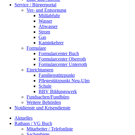
Service / Bürgerportal
Ver- und Entsorgung
Müllabfuhr
Wasser
Abwasser
Strom
Gas
Kaminkehrer
Formulare
Formularcenter Buch
Formularcenter Oberroth
Formularcenter Unterroth
Einrichtungen
Familienstützpunkt
Pflegestützpunkt Neu-Ulm
Schule
BBV Bildungswerk
Fundsachen/Fundbüro
Weitere Behörden
Notdienste und Krisendienste
Aktuelles
Rathaus / VG Buch
Mitarbeiter / Telefonliste
Sachgebiete