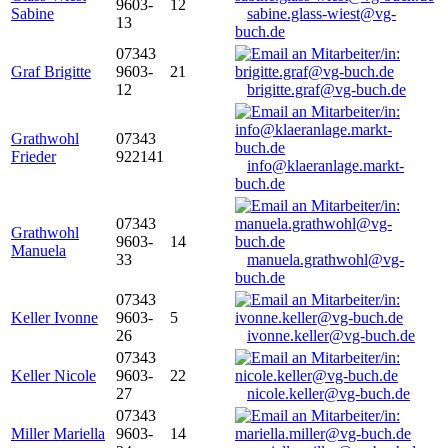
9603-
12
Sabine
sabine.glass-wiest@vg-
13
buch.de
07343
Graf Brigitte
9603-
21
12
brigitte.graf@vg-buch.de
Grathwohl
07343
Frieder
922141
info@klaeranlage.markt-
buch.de
07343
Grathwohl
9603-
14
Manuela
33
manuela.grathwohl@vg-
buch.de
07343
Keller Ivonne
9603-
5
26
ivonne.keller@vg-buch.de
07343
Keller Nicole
9603-
22
27
nicole.keller@vg-buch.de
07343
Miller Mariella
9603-
14