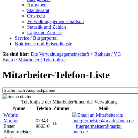
Aufgaben
Standesamt
Ortsrecht
Verwaltungsgemeinschaftsrat
Statistik und Zahlen
Lage und Anreise
Service / Bürgerportal
Notdienste und Krisendienste
Sie sind hier:
Die Verwaltungsgemeinschaft
>
Rathaus / VG
Buch
>
Mitarbeiter / Telefonliste
Mitarbeiter-Telefon-Liste
Telefonliste der Mitarbeiter/innen der Verwaltung
Name
Telefon
Zimmer
Mail
Wöhrle
Markus
07343
16
Erster
9603-0
buergermeister@markt-
Bürgermeister
buch.de