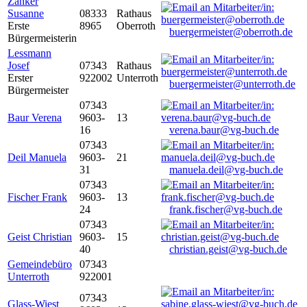
Zanker
Susanne
08333
Rathaus
Erste
8965
Oberroth
buergermeister@oberroth.de
Bürgermeisterin
Lessmann
Josef
07343
Rathaus
Erster
922002
Unterroth
buergermeister@unterroth.de
Bürgermeister
07343
Baur Verena
9603-
13
16
verena.baur@vg-buch.de
07343
Deil Manuela
9603-
21
31
manuela.deil@vg-buch.de
07343
Fischer Frank
9603-
13
24
frank.fischer@vg-buch.de
07343
Geist Christian
9603-
15
40
christian.geist@vg-buch.de
Gemeindebüro
07343
Unterroth
922001
07343
Glass-Wiest