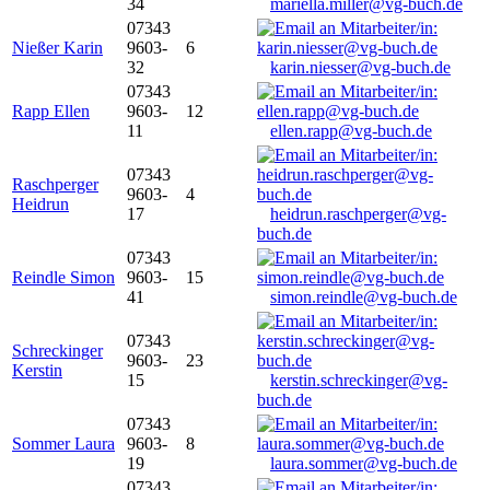
34
mariella.miller@vg-buch.de
07343
Nießer Karin
9603-
6
32
karin.niesser@vg-buch.de
07343
Rapp Ellen
9603-
12
11
ellen.rapp@vg-buch.de
07343
Raschperger
9603-
4
Heidrun
17
heidrun.raschperger@vg-
buch.de
07343
Reindle Simon
9603-
15
41
simon.reindle@vg-buch.de
07343
Schreckinger
9603-
23
Kerstin
15
kerstin.schreckinger@vg-
buch.de
07343
Sommer Laura
9603-
8
19
laura.sommer@vg-buch.de
07343