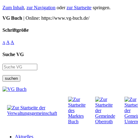
Zum Inhalt
,
zur Navigation
oder
zur Startseite
springen.
VG Buch
| Online: https://www.vg-buch.de/
Schriftgröße
A
A
A
Suche VG
suchen
Aktuelles