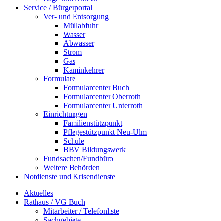
Service / Bürgerportal
Ver- und Entsorgung
Müllabfuhr
Wasser
Abwasser
Strom
Gas
Kaminkehrer
Formulare
Formularcenter Buch
Formularcenter Oberroth
Formularcenter Unterroth
Einrichtungen
Familienstützpunkt
Pflegestützpunkt Neu-Ulm
Schule
BBV Bildungswerk
Fundsachen/Fundbüro
Weitere Behörden
Notdienste und Krisendienste
Aktuelles
Rathaus / VG Buch
Mitarbeiter / Telefonliste
Sachgebiete