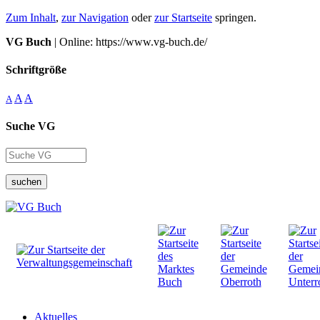
Zum Inhalt
,
zur Navigation
oder
zur Startseite
springen.
VG Buch
| Online: https://www.vg-buch.de/
Schriftgröße
A
A
A
Suche VG
suchen
Aktuelles