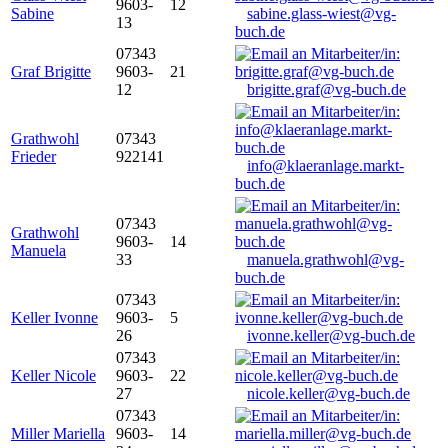
9603-
12
Sabine
sabine.glass-wiest@vg-
13
buch.de
07343
Graf Brigitte
9603-
21
12
brigitte.graf@vg-buch.de
Grathwohl
07343
Frieder
922141
info@klaeranlage.markt-
buch.de
07343
Grathwohl
9603-
14
Manuela
33
manuela.grathwohl@vg-
buch.de
07343
Keller Ivonne
9603-
5
26
ivonne.keller@vg-buch.de
07343
Keller Nicole
9603-
22
27
nicole.keller@vg-buch.de
07343
Miller Mariella
9603-
14