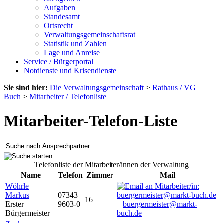
Aufgaben
Standesamt
Ortsrecht
Verwaltungsgemeinschaftsrat
Statistik und Zahlen
Lage und Anreise
Service / Bürgerportal
Notdienste und Krisendienste
Sie sind hier:
Die Verwaltungsgemeinschaft
>
Rathaus / VG
Buch
>
Mitarbeiter / Telefonliste
Mitarbeiter-Telefon-Liste
Telefonliste der Mitarbeiter/innen der Verwaltung
Name
Telefon
Zimmer
Mail
Wöhrle
Markus
07343
16
Erster
9603-0
buergermeister@markt-
Bürgermeister
buch.de