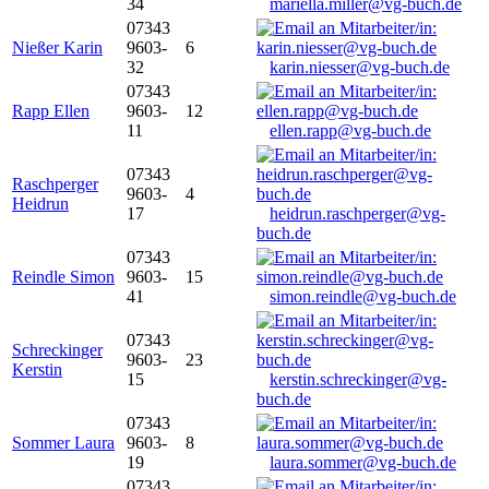
34
mariella.miller@vg-buch.de
07343
Nießer Karin
9603-
6
32
karin.niesser@vg-buch.de
07343
Rapp Ellen
9603-
12
11
ellen.rapp@vg-buch.de
07343
Raschperger
9603-
4
Heidrun
17
heidrun.raschperger@vg-
buch.de
07343
Reindle Simon
9603-
15
41
simon.reindle@vg-buch.de
07343
Schreckinger
9603-
23
Kerstin
15
kerstin.schreckinger@vg-
buch.de
07343
Sommer Laura
9603-
8
19
laura.sommer@vg-buch.de
07343