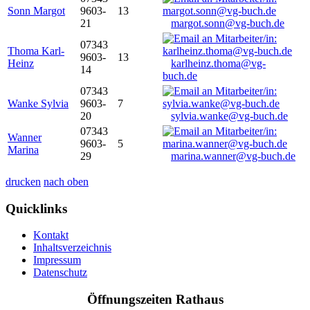
Sonn Margot
9603-
13
21
margot.sonn@vg-buch.de
07343
Thoma Karl-
9603-
13
Heinz
karlheinz.thoma@vg-
14
buch.de
07343
Wanke Sylvia
9603-
7
20
sylvia.wanke@vg-buch.de
07343
Wanner
9603-
5
Marina
29
marina.wanner@vg-buch.de
drucken
nach oben
Quicklinks
Kontakt
Inhaltsverzeichnis
Impressum
Datenschutz
Öffnungszeiten Rathaus