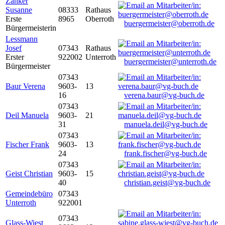
Zanker
Susanne
08333
Rathaus
Erste
8965
Oberroth
buergermeister@oberroth.de
Bürgermeisterin
Lessmann
Josef
07343
Rathaus
Erster
922002
Unterroth
buergermeister@unterroth.de
Bürgermeister
07343
Baur Verena
9603-
13
16
verena.baur@vg-buch.de
07343
Deil Manuela
9603-
21
31
manuela.deil@vg-buch.de
07343
Fischer Frank
9603-
13
24
frank.fischer@vg-buch.de
07343
Geist Christian
9603-
15
40
christian.geist@vg-buch.de
Gemeindebüro
07343
Unterroth
922001
07343
Glass-Wiest