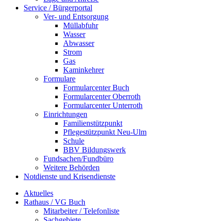
Service / Bürgerportal
Ver- und Entsorgung
Müllabfuhr
Wasser
Abwasser
Strom
Gas
Kaminkehrer
Formulare
Formularcenter Buch
Formularcenter Oberroth
Formularcenter Unterroth
Einrichtungen
Familienstützpunkt
Pflegestützpunkt Neu-Ulm
Schule
BBV Bildungswerk
Fundsachen/Fundbüro
Weitere Behörden
Notdienste und Krisendienste
Aktuelles
Rathaus / VG Buch
Mitarbeiter / Telefonliste
Sachgebiete