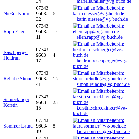
34
mariella.miller@vg-buch.de
07343
Nießer Karin
9603-
6
32
karin.niesser@vg-buch.de
07343
Rapp Ellen
9603-
12
11
ellen.rapp@vg-buch.de
07343
Raschperger
9603-
4
Heidrun
17
heidrun.raschperger@vg-
buch.de
07343
Reindle Simon
9603-
15
41
simon.reindle@vg-buch.de
07343
Schreckinger
9603-
23
Kerstin
15
kerstin.schreckinger@vg-
buch.de
07343
Sommer Laura
9603-
8
19
laura.sommer@vg-buch.de
07343