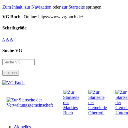
Zum Inhalt
,
zur Navigation
oder
zur Startseite
springen.
VG Buch
| Online: https://www.vg-buch.de/
Schriftgröße
A
A
A
Suche VG
suchen
Aktuelles