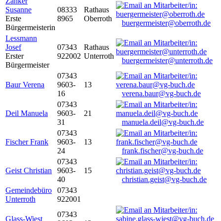
Zanker
Susanne
08333
Rathaus
Erste
8965
Oberroth
buergermeister@oberroth.de
Bürgermeisterin
Lessmann
Josef
07343
Rathaus
Erster
922002
Unterroth
buergermeister@unterroth.de
Bürgermeister
07343
Baur Verena
9603-
13
16
verena.baur@vg-buch.de
07343
Deil Manuela
9603-
21
31
manuela.deil@vg-buch.de
07343
Fischer Frank
9603-
13
24
frank.fischer@vg-buch.de
07343
Geist Christian
9603-
15
40
christian.geist@vg-buch.de
Gemeindebüro
07343
Unterroth
922001
07343
Glass-Wiest