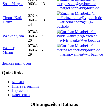
Sonn Margot
9603-
13
21
margot.sonn@vg-buch.de
07343
Thoma Karl-
9603-
13
Heinz
karlheinz.thoma@vg-
14
buch.de
07343
Wanke Sylvia
9603-
7
20
sylvia.wanke@vg-buch.de
07343
Wanner
9603-
5
Marina
29
marina.wanner@vg-buch.de
drucken
nach oben
Quicklinks
Kontakt
Inhaltsverzeichnis
Impressum
Datenschutz
Öffnungszeiten Rathaus