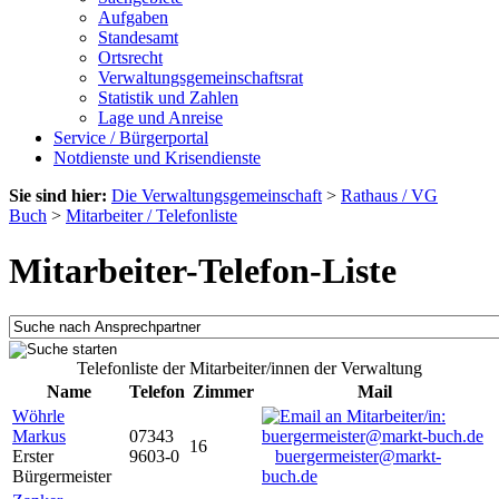
Aufgaben
Standesamt
Ortsrecht
Verwaltungsgemeinschaftsrat
Statistik und Zahlen
Lage und Anreise
Service / Bürgerportal
Notdienste und Krisendienste
Sie sind hier:
Die Verwaltungsgemeinschaft
>
Rathaus / VG
Buch
>
Mitarbeiter / Telefonliste
Mitarbeiter-Telefon-Liste
Telefonliste der Mitarbeiter/innen der Verwaltung
Name
Telefon
Zimmer
Mail
Wöhrle
Markus
07343
16
Erster
9603-0
buergermeister@markt-
Bürgermeister
buch.de