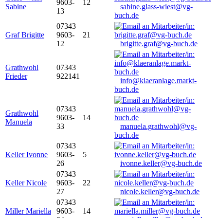
9603-
12
Sabine
sabine.glass-wiest@vg-
13
buch.de
07343
Graf Brigitte
9603-
21
12
brigitte.graf@vg-buch.de
Grathwohl
07343
Frieder
922141
info@klaeranlage.markt-
buch.de
07343
Grathwohl
9603-
14
Manuela
33
manuela.grathwohl@vg-
buch.de
07343
Keller Ivonne
9603-
5
26
ivonne.keller@vg-buch.de
07343
Keller Nicole
9603-
22
27
nicole.keller@vg-buch.de
07343
Miller Mariella
9603-
14