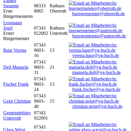
Zanker
Susanne
08333
Rathaus
Erste
8965
Oberroth
buergermeister@oberroth.de
Bürgermeisterin
Lessmann
Josef
07343
Rathaus
Erster
922002
Unterroth
buergermeister@unterroth.de
Bürgermeister
07343
Baur Verena
9603-
13
16
verena.baur@vg-buch.de
07343
Deil Manuela
9603-
21
31
manuela.deil@vg-buch.de
07343
Fischer Frank
9603-
13
24
frank.fischer@vg-buch.de
07343
Geist Christian
9603-
15
40
christian.geist@vg-buch.de
Gemeindebüro
07343
Unterroth
922001
07343
Glass-Wiest