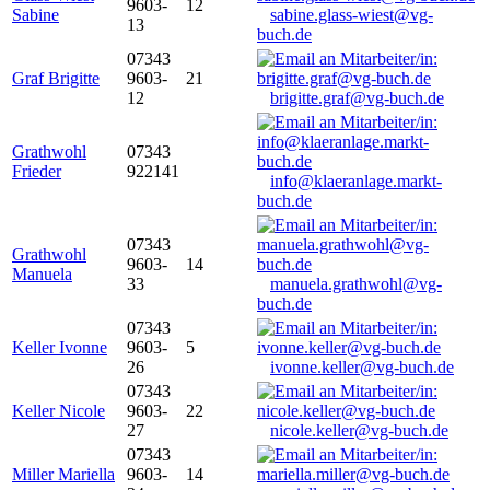
9603-
12
Sabine
sabine.glass-wiest@vg-
13
buch.de
07343
Graf Brigitte
9603-
21
12
brigitte.graf@vg-buch.de
Grathwohl
07343
Frieder
922141
info@klaeranlage.markt-
buch.de
07343
Grathwohl
9603-
14
Manuela
33
manuela.grathwohl@vg-
buch.de
07343
Keller Ivonne
9603-
5
26
ivonne.keller@vg-buch.de
07343
Keller Nicole
9603-
22
27
nicole.keller@vg-buch.de
07343
Miller Mariella
9603-
14