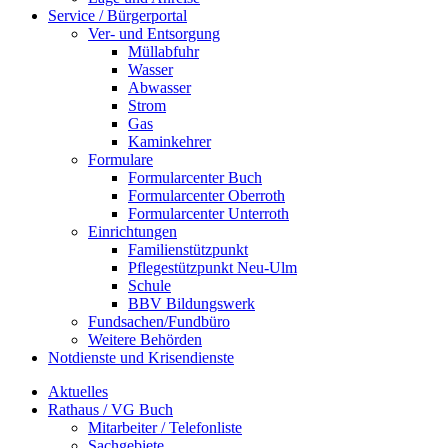
Service / Bürgerportal
Ver- und Entsorgung
Müllabfuhr
Wasser
Abwasser
Strom
Gas
Kaminkehrer
Formulare
Formularcenter Buch
Formularcenter Oberroth
Formularcenter Unterroth
Einrichtungen
Familienstützpunkt
Pflegestützpunkt Neu-Ulm
Schule
BBV Bildungswerk
Fundsachen/Fundbüro
Weitere Behörden
Notdienste und Krisendienste
Aktuelles
Rathaus / VG Buch
Mitarbeiter / Telefonliste
Sachgebiete