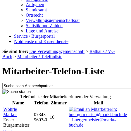
Aufgaben
Standesamt
Ortsrecht
Verwaltungsgemeinschaftsrat
Statistik und Zahlen
Lage und Anreise
Service / Bürgerportal
Notdienste und Krisendienste
Sie sind hier:
Die Verwaltungsgemeinschaft
>
Rathaus / VG
Buch
>
Mitarbeiter / Telefonliste
Mitarbeiter-Telefon-Liste
Telefonliste der Mitarbeiter/innen der Verwaltung
Name
Telefon
Zimmer
Mail
Wöhrle
Markus
07343
16
Erster
9603-0
buergermeister@markt-
Bürgermeister
buch.de