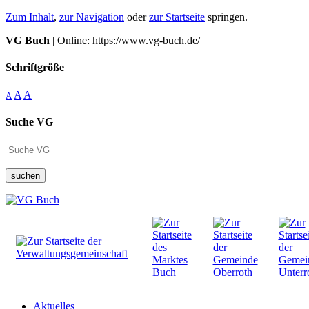
Zum Inhalt
,
zur Navigation
oder
zur Startseite
springen.
VG Buch
| Online: https://www.vg-buch.de/
Schriftgröße
A
A
A
Suche VG
suchen
Aktuelles