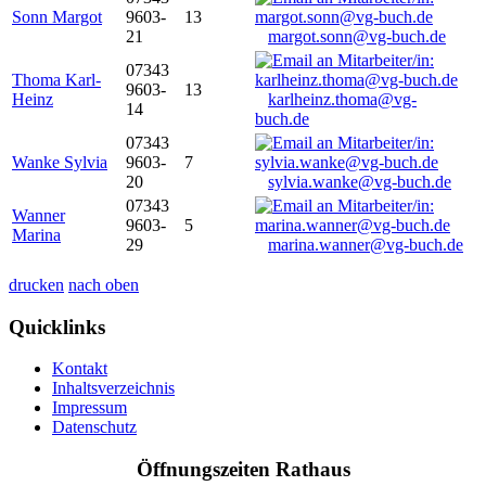
Sonn Margot
9603-
13
21
margot.sonn@vg-buch.de
07343
Thoma Karl-
9603-
13
Heinz
karlheinz.thoma@vg-
14
buch.de
07343
Wanke Sylvia
9603-
7
20
sylvia.wanke@vg-buch.de
07343
Wanner
9603-
5
Marina
29
marina.wanner@vg-buch.de
drucken
nach oben
Quicklinks
Kontakt
Inhaltsverzeichnis
Impressum
Datenschutz
Öffnungszeiten Rathaus