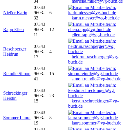
34
mariella.miller@vg-buch.de
07343
Nießer Karin
9603-
6
32
karin.niesser@vg-buch.de
07343
Rapp Ellen
9603-
12
11
ellen.rapp@vg-buch.de
07343
Raschperger
9603-
4
Heidrun
17
heidrun.raschperger@vg-
buch.de
07343
Reindle Simon
9603-
15
41
simon.reindle@vg-buch.de
07343
Schreckinger
9603-
23
Kerstin
15
kerstin.schreckinger@vg-
buch.de
07343
Sommer Laura
9603-
8
19
laura.sommer@vg-buch.de
07343