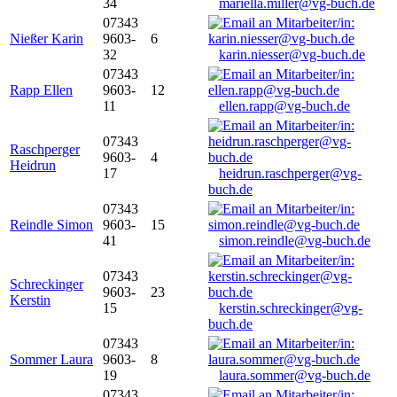
34
mariella.miller@vg-buch.de
07343
Nießer Karin
9603-
6
32
karin.niesser@vg-buch.de
07343
Rapp Ellen
9603-
12
11
ellen.rapp@vg-buch.de
07343
Raschperger
9603-
4
Heidrun
17
heidrun.raschperger@vg-
buch.de
07343
Reindle Simon
9603-
15
41
simon.reindle@vg-buch.de
07343
Schreckinger
9603-
23
Kerstin
15
kerstin.schreckinger@vg-
buch.de
07343
Sommer Laura
9603-
8
19
laura.sommer@vg-buch.de
07343