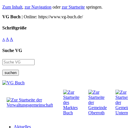
Zum Inhalt
,
zur Navigation
oder
zur Startseite
springen.
VG Buch
| Online: https://www.vg-buch.de/
Schriftgröße
A
A
A
Suche VG
suchen
Aktuelles