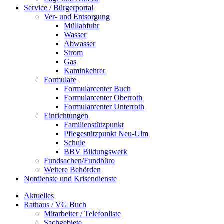
Service / Bürgerportal
Ver- und Entsorgung
Müllabfuhr
Wasser
Abwasser
Strom
Gas
Kaminkehrer
Formulare
Formularcenter Buch
Formularcenter Oberroth
Formularcenter Unterroth
Einrichtungen
Familienstützpunkt
Pflegestützpunkt Neu-Ulm
Schule
BBV Bildungswerk
Fundsachen/Fundbüro
Weitere Behörden
Notdienste und Krisendienste
Aktuelles
Rathaus / VG Buch
Mitarbeiter / Telefonliste
Sachgebiete