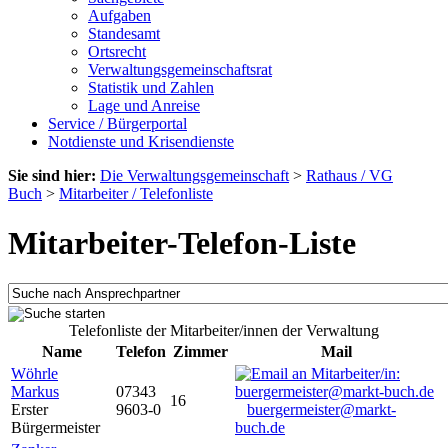
Aufgaben
Standesamt
Ortsrecht
Verwaltungsgemeinschaftsrat
Statistik und Zahlen
Lage und Anreise
Service / Bürgerportal
Notdienste und Krisendienste
Sie sind hier:
Die Verwaltungsgemeinschaft
>
Rathaus / VG
Buch
>
Mitarbeiter / Telefonliste
Mitarbeiter-Telefon-Liste
Telefonliste der Mitarbeiter/innen der Verwaltung
Name
Telefon
Zimmer
Mail
Wöhrle
Markus
07343
16
Erster
9603-0
buergermeister@markt-
Bürgermeister
buch.de