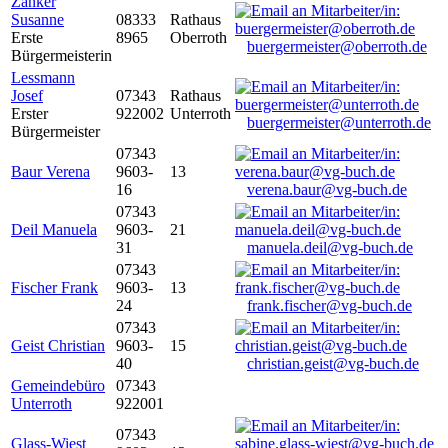
Zanker
Susanne
08333
Rathaus
Erste
8965
Oberroth
buergermeister@oberroth.de
Bürgermeisterin
Lessmann
Josef
07343
Rathaus
Erster
922002
Unterroth
buergermeister@unterroth.de
Bürgermeister
07343
Baur Verena
9603-
13
16
verena.baur@vg-buch.de
07343
Deil Manuela
9603-
21
31
manuela.deil@vg-buch.de
07343
Fischer Frank
9603-
13
24
frank.fischer@vg-buch.de
07343
Geist Christian
9603-
15
40
christian.geist@vg-buch.de
Gemeindebüro
07343
Unterroth
922001
07343
Glass-Wiest