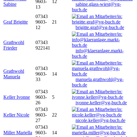
9603-
12
Sabine
sabine.glass-wiest@vg-
13
buch.de
07343
Graf Brigitte
9603-
21
12
brigitte.graf@vg-buch.de
Grathwohl
07343
Frieder
922141
info@klaeranlage.markt-
buch.de
07343
Grathwohl
9603-
14
Manuela
33
manuela.grathwohl@vg-
buch.de
07343
Keller Ivonne
9603-
5
26
ivonne.keller@vg-buch.de
07343
Keller Nicole
9603-
22
27
nicole.keller@vg-buch.de
07343
Miller Mariella
9603-
14