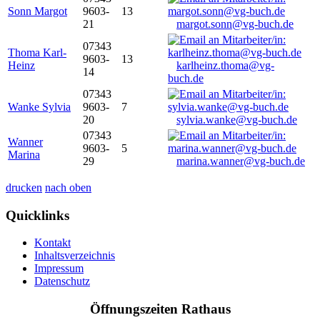
Sonn Margot
9603-
13
21
margot.sonn@vg-buch.de
07343
Thoma Karl-
9603-
13
Heinz
karlheinz.thoma@vg-
14
buch.de
07343
Wanke Sylvia
9603-
7
20
sylvia.wanke@vg-buch.de
07343
Wanner
9603-
5
Marina
29
marina.wanner@vg-buch.de
drucken
nach oben
Quicklinks
Kontakt
Inhaltsverzeichnis
Impressum
Datenschutz
Öffnungszeiten Rathaus