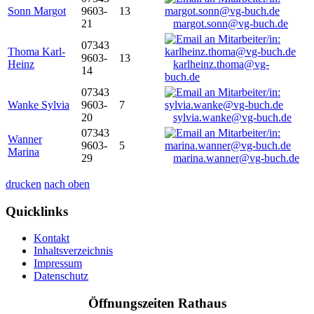
Sonn Margot
9603-
13
21
margot.sonn@vg-buch.de
07343
Thoma Karl-
9603-
13
Heinz
karlheinz.thoma@vg-
14
buch.de
07343
Wanke Sylvia
9603-
7
20
sylvia.wanke@vg-buch.de
07343
Wanner
9603-
5
Marina
29
marina.wanner@vg-buch.de
drucken
nach oben
Quicklinks
Kontakt
Inhaltsverzeichnis
Impressum
Datenschutz
Öffnungszeiten Rathaus