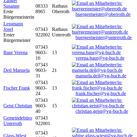
Zanker
Susanne
08333
Rathaus
Erste
8965
Oberroth
buergermeister@oberroth.de
Bürgermeisterin
Lessmann
Josef
07343
Rathaus
Erster
922002
Unterroth
buergermeister@unterroth.de
Bürgermeister
07343
Baur Verena
9603-
13
16
verena.baur@vg-buch.de
07343
Deil Manuela
9603-
21
31
manuela.deil@vg-buch.de
07343
Fischer Frank
9603-
13
24
frank.fischer@vg-buch.de
07343
Geist Christian
9603-
15
40
christian.geist@vg-buch.de
Gemeindebüro
07343
Unterroth
922001
07343
Glass-Wiest