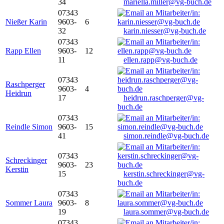
34
mariella.miller@vg-buch.de
07343
Nießer Karin
9603-
6
32
karin.niesser@vg-buch.de
07343
Rapp Ellen
9603-
12
11
ellen.rapp@vg-buch.de
07343
Raschperger
9603-
4
Heidrun
17
heidrun.raschperger@vg-
buch.de
07343
Reindle Simon
9603-
15
41
simon.reindle@vg-buch.de
07343
Schreckinger
9603-
23
Kerstin
15
kerstin.schreckinger@vg-
buch.de
07343
Sommer Laura
9603-
8
19
laura.sommer@vg-buch.de
07343