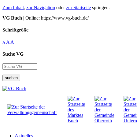
Zum Inhalt
,
zur Navigation
oder
zur Startseite
springen.
VG Buch
| Online: https://www.vg-buch.de/
Schriftgröße
A
A
A
Suche VG
suchen
Aktuelles