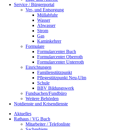
Service / Bürgerportal
Ver- und Entsorgung
Müllabfuhr
Wasser
Abwasser
Strom
Gas
Kaminkehrer
Formulare
Formularcenter Buch
Formularcenter Oberroth
Formularcenter Unterroth
Einrichtungen
Familienstützpunkt
Pflegestützpunkt Neu-Ulm
Schule
BBV Bildungswerk
Fundsachen/Fundbüro
Weitere Behörden
Notdienste und Krisendienste
Aktuelles
Rathaus / VG Buch
Mitarbeiter / Telefonliste
Sachgebiete