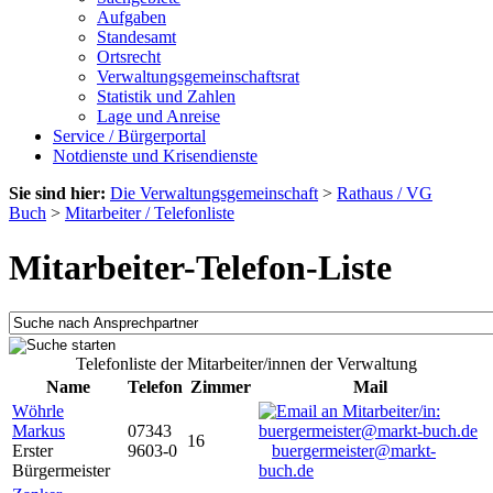
Aufgaben
Standesamt
Ortsrecht
Verwaltungsgemeinschaftsrat
Statistik und Zahlen
Lage und Anreise
Service / Bürgerportal
Notdienste und Krisendienste
Sie sind hier:
Die Verwaltungsgemeinschaft
>
Rathaus / VG
Buch
>
Mitarbeiter / Telefonliste
Mitarbeiter-Telefon-Liste
Telefonliste der Mitarbeiter/innen der Verwaltung
Name
Telefon
Zimmer
Mail
Wöhrle
Markus
07343
16
Erster
9603-0
buergermeister@markt-
Bürgermeister
buch.de