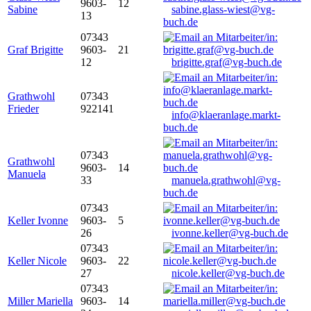
9603-
12
Sabine
sabine.glass-wiest@vg-
13
buch.de
07343
Graf Brigitte
9603-
21
12
brigitte.graf@vg-buch.de
Grathwohl
07343
Frieder
922141
info@klaeranlage.markt-
buch.de
07343
Grathwohl
9603-
14
Manuela
33
manuela.grathwohl@vg-
buch.de
07343
Keller Ivonne
9603-
5
26
ivonne.keller@vg-buch.de
07343
Keller Nicole
9603-
22
27
nicole.keller@vg-buch.de
07343
Miller Mariella
9603-
14