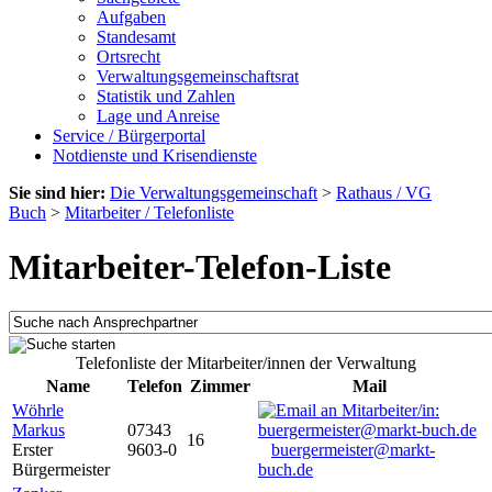
Aufgaben
Standesamt
Ortsrecht
Verwaltungsgemeinschaftsrat
Statistik und Zahlen
Lage und Anreise
Service / Bürgerportal
Notdienste und Krisendienste
Sie sind hier:
Die Verwaltungsgemeinschaft
>
Rathaus / VG
Buch
>
Mitarbeiter / Telefonliste
Mitarbeiter-Telefon-Liste
Telefonliste der Mitarbeiter/innen der Verwaltung
Name
Telefon
Zimmer
Mail
Wöhrle
Markus
07343
16
Erster
9603-0
buergermeister@markt-
Bürgermeister
buch.de