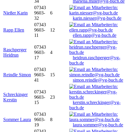
34
mariella.miller@vg-buch.de
07343
Nießer Karin
9603-
6
32
karin.niesser@vg-buch.de
07343
Rapp Ellen
9603-
12
11
ellen.rapp@vg-buch.de
07343
Raschperger
9603-
4
Heidrun
17
heidrun.raschperger@vg-
buch.de
07343
Reindle Simon
9603-
15
41
simon.reindle@vg-buch.de
07343
Schreckinger
9603-
23
Kerstin
15
kerstin.schreckinger@vg-
buch.de
07343
Sommer Laura
9603-
8
19
laura.sommer@vg-buch.de
07343