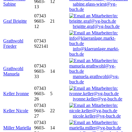
9603-
12
Sabine
sabine.glass-wiest@vg-
13
buch.de
07343
Graf Brigitte
9603-
21
12
brigitte.graf@vg-buch.de
Grathwohl
07343
Frieder
922141
info@klaeranlage.markt-
buch.de
07343
Grathwohl
9603-
14
Manuela
33
manuela.grathwohl@vg-
buch.de
07343
Keller Ivonne
9603-
5
26
ivonne.keller@vg-buch.de
07343
Keller Nicole
9603-
22
27
nicole.keller@vg-buch.de
07343
Miller Mariella
9603-
14