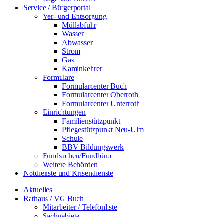
Service / Bürgerportal
Ver- und Entsorgung
Müllabfuhr
Wasser
Abwasser
Strom
Gas
Kaminkehrer
Formulare
Formularcenter Buch
Formularcenter Oberroth
Formularcenter Unterroth
Einrichtungen
Familienstützpunkt
Pflegestützpunkt Neu-Ulm
Schule
BBV Bildungswerk
Fundsachen/Fundbüro
Weitere Behörden
Notdienste und Krisendienste
Aktuelles
Rathaus / VG Buch
Mitarbeiter / Telefonliste
Sachgebiete