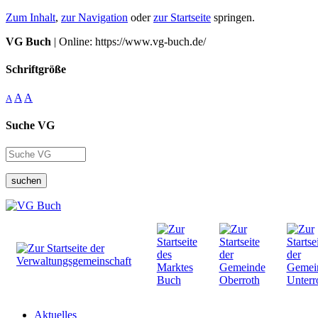
Zum Inhalt
,
zur Navigation
oder
zur Startseite
springen.
VG Buch
| Online: https://www.vg-buch.de/
Schriftgröße
A
A
A
Suche VG
suchen
Aktuelles