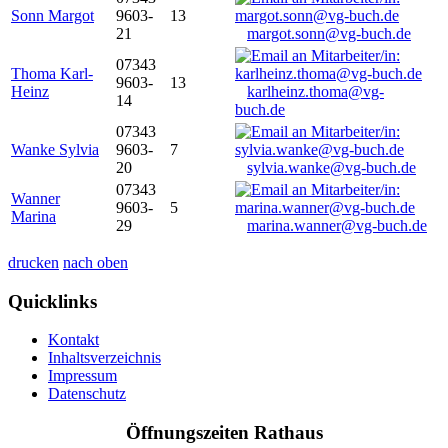
Sonn Margot
9603-
13
21
margot.sonn@vg-buch.de
07343
Thoma Karl-
9603-
13
Heinz
karlheinz.thoma@vg-
14
buch.de
07343
Wanke Sylvia
9603-
7
20
sylvia.wanke@vg-buch.de
07343
Wanner
9603-
5
Marina
29
marina.wanner@vg-buch.de
drucken
nach oben
Quicklinks
Kontakt
Inhaltsverzeichnis
Impressum
Datenschutz
Öffnungszeiten Rathaus