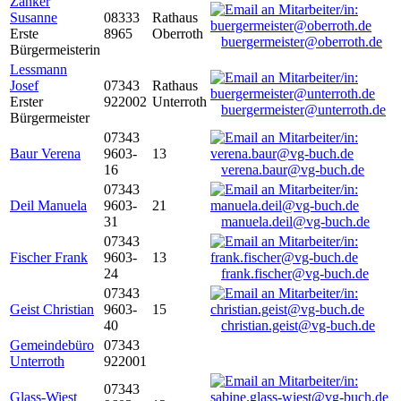
Zanker
Susanne
08333
Rathaus
Erste
8965
Oberroth
buergermeister@oberroth.de
Bürgermeisterin
Lessmann
Josef
07343
Rathaus
Erster
922002
Unterroth
buergermeister@unterroth.de
Bürgermeister
07343
Baur Verena
9603-
13
16
verena.baur@vg-buch.de
07343
Deil Manuela
9603-
21
31
manuela.deil@vg-buch.de
07343
Fischer Frank
9603-
13
24
frank.fischer@vg-buch.de
07343
Geist Christian
9603-
15
40
christian.geist@vg-buch.de
Gemeindebüro
07343
Unterroth
922001
07343
Glass-Wiest