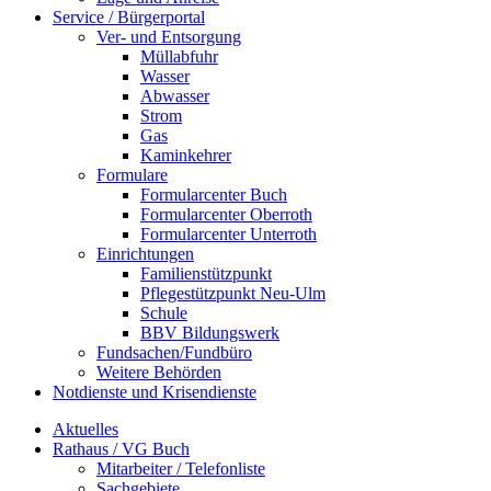
Service / Bürgerportal
Ver- und Entsorgung
Müllabfuhr
Wasser
Abwasser
Strom
Gas
Kaminkehrer
Formulare
Formularcenter Buch
Formularcenter Oberroth
Formularcenter Unterroth
Einrichtungen
Familienstützpunkt
Pflegestützpunkt Neu-Ulm
Schule
BBV Bildungswerk
Fundsachen/Fundbüro
Weitere Behörden
Notdienste und Krisendienste
Aktuelles
Rathaus / VG Buch
Mitarbeiter / Telefonliste
Sachgebiete