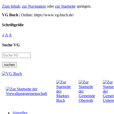
Zum Inhalt
,
zur Navigation
oder
zur Startseite
springen.
VG Buch
| Online: https://www.vg-buch.de/
Schriftgröße
A
A
A
Suche VG
suchen
Aktuelles