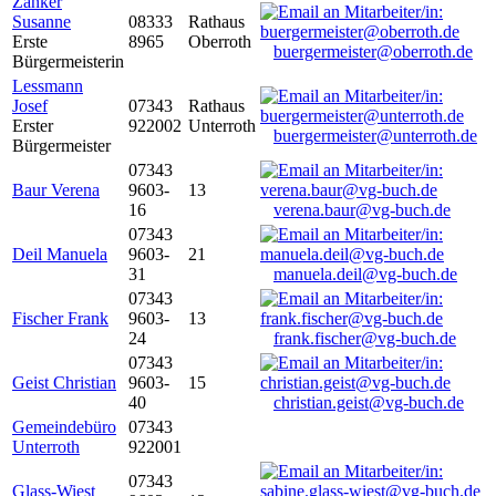
Zanker
Susanne
08333
Rathaus
Erste
8965
Oberroth
buergermeister@oberroth.de
Bürgermeisterin
Lessmann
Josef
07343
Rathaus
Erster
922002
Unterroth
buergermeister@unterroth.de
Bürgermeister
07343
Baur Verena
9603-
13
16
verena.baur@vg-buch.de
07343
Deil Manuela
9603-
21
31
manuela.deil@vg-buch.de
07343
Fischer Frank
9603-
13
24
frank.fischer@vg-buch.de
07343
Geist Christian
9603-
15
40
christian.geist@vg-buch.de
Gemeindebüro
07343
Unterroth
922001
07343
Glass-Wiest