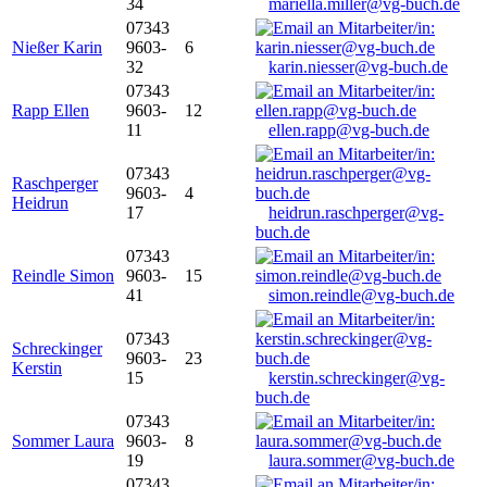
34
mariella.miller@vg-buch.de
07343
Nießer Karin
9603-
6
32
karin.niesser@vg-buch.de
07343
Rapp Ellen
9603-
12
11
ellen.rapp@vg-buch.de
07343
Raschperger
9603-
4
Heidrun
17
heidrun.raschperger@vg-
buch.de
07343
Reindle Simon
9603-
15
41
simon.reindle@vg-buch.de
07343
Schreckinger
9603-
23
Kerstin
15
kerstin.schreckinger@vg-
buch.de
07343
Sommer Laura
9603-
8
19
laura.sommer@vg-buch.de
07343