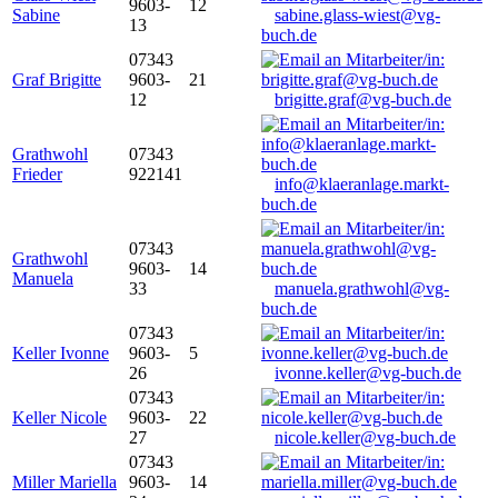
9603-
12
Sabine
sabine.glass-wiest@vg-
13
buch.de
07343
Graf Brigitte
9603-
21
12
brigitte.graf@vg-buch.de
Grathwohl
07343
Frieder
922141
info@klaeranlage.markt-
buch.de
07343
Grathwohl
9603-
14
Manuela
33
manuela.grathwohl@vg-
buch.de
07343
Keller Ivonne
9603-
5
26
ivonne.keller@vg-buch.de
07343
Keller Nicole
9603-
22
27
nicole.keller@vg-buch.de
07343
Miller Mariella
9603-
14