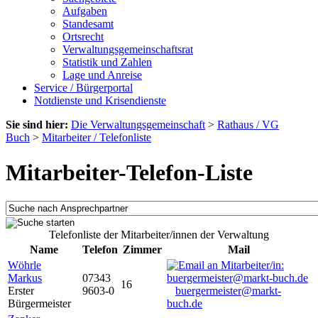
Aufgaben
Standesamt
Ortsrecht
Verwaltungsgemeinschaftsrat
Statistik und Zahlen
Lage und Anreise
Service / Bürgerportal
Notdienste und Krisendienste
Sie sind hier:
Die Verwaltungsgemeinschaft
>
Rathaus / VG
Buch
>
Mitarbeiter / Telefonliste
Mitarbeiter-Telefon-Liste
Telefonliste der Mitarbeiter/innen der Verwaltung
Name
Telefon
Zimmer
Mail
Wöhrle
Markus
07343
16
Erster
9603-0
buergermeister@markt-
Bürgermeister
buch.de