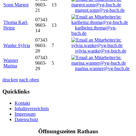
Sonn Margot
9603-
13
21
margot.sonn@vg-buch.de
07343
Thoma Karl-
9603-
13
Heinz
karlheinz.thoma@vg-
14
buch.de
07343
Wanke Sylvia
9603-
7
20
sylvia.wanke@vg-buch.de
07343
Wanner
9603-
5
Marina
29
marina.wanner@vg-buch.de
drucken
nach oben
Quicklinks
Kontakt
Inhaltsverzeichnis
Impressum
Datenschutz
Öffnungszeiten Rathaus