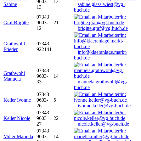
9603-
12
Sabine
sabine.glass-wiest@vg-
13
buch.de
07343
Graf Brigitte
9603-
21
12
brigitte.graf@vg-buch.de
Grathwohl
07343
Frieder
922141
info@klaeranlage.markt-
buch.de
07343
Grathwohl
9603-
14
Manuela
33
manuela.grathwohl@vg-
buch.de
07343
Keller Ivonne
9603-
5
26
ivonne.keller@vg-buch.de
07343
Keller Nicole
9603-
22
27
nicole.keller@vg-buch.de
07343
Miller Mariella
9603-
14