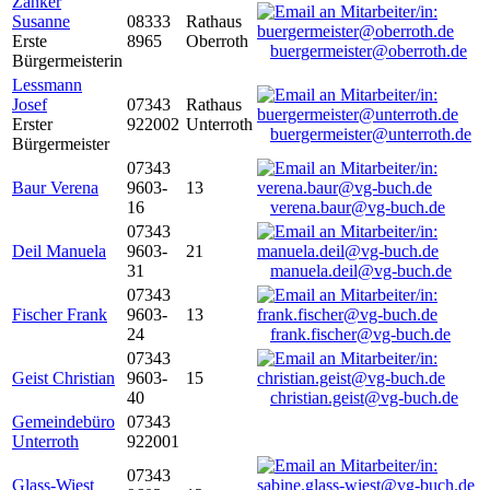
Zanker
Susanne
08333
Rathaus
Erste
8965
Oberroth
buergermeister@oberroth.de
Bürgermeisterin
Lessmann
Josef
07343
Rathaus
Erster
922002
Unterroth
buergermeister@unterroth.de
Bürgermeister
07343
Baur Verena
9603-
13
16
verena.baur@vg-buch.de
07343
Deil Manuela
9603-
21
31
manuela.deil@vg-buch.de
07343
Fischer Frank
9603-
13
24
frank.fischer@vg-buch.de
07343
Geist Christian
9603-
15
40
christian.geist@vg-buch.de
Gemeindebüro
07343
Unterroth
922001
07343
Glass-Wiest