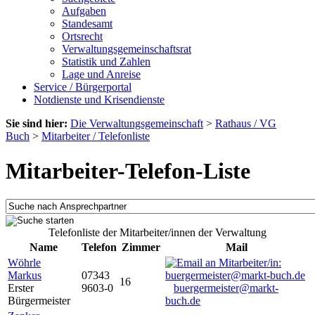
Aufgaben
Standesamt
Ortsrecht
Verwaltungsgemeinschaftsrat
Statistik und Zahlen
Lage und Anreise
Service / Bürgerportal
Notdienste und Krisendienste
Sie sind hier:
Die Verwaltungsgemeinschaft
>
Rathaus / VG
Buch
>
Mitarbeiter / Telefonliste
Mitarbeiter-Telefon-Liste
Telefonliste der Mitarbeiter/innen der Verwaltung
Name
Telefon
Zimmer
Mail
Wöhrle
Markus
07343
16
Erster
9603-0
buergermeister@markt-
Bürgermeister
buch.de