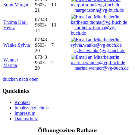
Sonn Margot
9603-
13
21
margot.sonn@vg-buch.de
07343
Thoma Karl-
9603-
13
Heinz
karlheinz.thoma@vg-
14
buch.de
07343
Wanke Sylvia
9603-
7
20
sylvia.wanke@vg-buch.de
07343
Wanner
9603-
5
Marina
29
marina.wanner@vg-buch.de
drucken
nach oben
Quicklinks
Kontakt
Inhaltsverzeichnis
Impressum
Datenschutz
Öffnungszeiten Rathaus