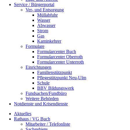
Service / Bürgerportal
Ver- und Entsorgung
Müllabfuhr
Wasser
Abwasser
Strom
Gas
Kaminkehrer
Formulare
Formularcenter Buch
Formularcenter Oberroth
Formularcenter Unterroth
Einrichtungen
Familienstützpunkt
Pflegestützpunkt Neu-Ulm
Schule
BBV Bildungswerk
Fundsachen/Fundbüro
Weitere Behörden
Notdienste und Krisendienste
Aktuelles
Rathaus / VG Buch
Mitarbeiter / Telefonliste
Sachgebiete