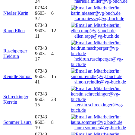
34
mariella.miller@vg-buch.de
07343
Nießer Karin
9603-
6
32
karin.niesser@vg-buch.de
07343
Rapp Ellen
9603-
12
11
ellen.rapp@vg-buch.de
07343
Raschperger
9603-
4
Heidrun
17
heidrun.raschperger@vg-
buch.de
07343
Reindle Simon
9603-
15
41
simon.reindle@vg-buch.de
07343
Schreckinger
9603-
23
Kerstin
15
kerstin.schreckinger@vg-
buch.de
07343
Sommer Laura
9603-
8
19
laura.sommer@vg-buch.de
07343