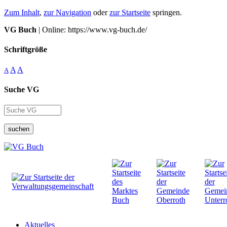
Zum Inhalt
,
zur Navigation
oder
zur Startseite
springen.
VG Buch
| Online: https://www.vg-buch.de/
Schriftgröße
A
A
A
Suche VG
suchen
Aktuelles