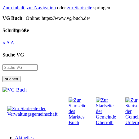
Zum Inhalt
,
zur Navigation
oder
zur Startseite
springen.
VG Buch
| Online: https://www.vg-buch.de/
Schriftgröße
A
A
A
Suche VG
suchen
Aktuelles