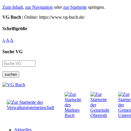
Zum Inhalt
,
zur Navigation
oder
zur Startseite
springen.
VG Buch
| Online: https://www.vg-buch.de/
Schriftgröße
A
A
A
Suche VG
suchen
Aktuelles