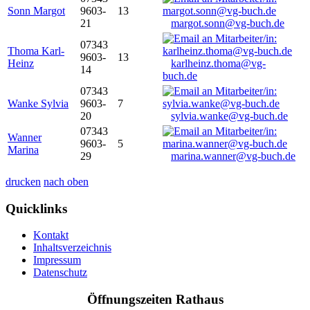
Sonn Margot
9603-
13
21
margot.sonn@vg-buch.de
07343
Thoma Karl-
9603-
13
Heinz
karlheinz.thoma@vg-
14
buch.de
07343
Wanke Sylvia
9603-
7
20
sylvia.wanke@vg-buch.de
07343
Wanner
9603-
5
Marina
29
marina.wanner@vg-buch.de
drucken
nach oben
Quicklinks
Kontakt
Inhaltsverzeichnis
Impressum
Datenschutz
Öffnungszeiten Rathaus