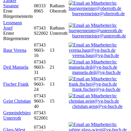
Zanker
Susanne
08333
Rathaus
Erste
8965
Oberroth
buergermeister@oberroth.de
Bürgermeisterin
Lessmann
Josef
07343
Rathaus
Erster
922002
Unterroth
buergermeister@unterroth.de
Bürgermeister
07343
Baur Verena
9603-
13
16
verena.baur@vg-buch.de
07343
Deil Manuela
9603-
21
31
manuela.deil@vg-buch.de
07343
Fischer Frank
9603-
13
24
frank.fischer@vg-buch.de
07343
Geist Christian
9603-
15
40
christian.geist@vg-buch.de
Gemeindebüro
07343
Unterroth
922001
07343
Glass-Wiest