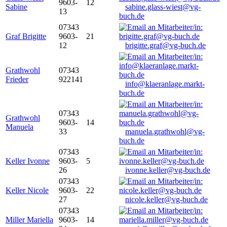
9603-
12
Sabine
sabine.glass-wiest@vg-
13
buch.de
07343
Graf Brigitte
9603-
21
12
brigitte.graf@vg-buch.de
Grathwohl
07343
Frieder
922141
info@klaeranlage.markt-
buch.de
07343
Grathwohl
9603-
14
Manuela
33
manuela.grathwohl@vg-
buch.de
07343
Keller Ivonne
9603-
5
26
ivonne.keller@vg-buch.de
07343
Keller Nicole
9603-
22
27
nicole.keller@vg-buch.de
07343
Miller Mariella
9603-
14