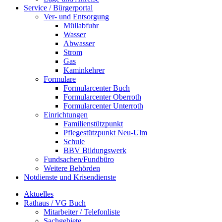
Service / Bürgerportal
Ver- und Entsorgung
Müllabfuhr
Wasser
Abwasser
Strom
Gas
Kaminkehrer
Formulare
Formularcenter Buch
Formularcenter Oberroth
Formularcenter Unterroth
Einrichtungen
Familienstützpunkt
Pflegestützpunkt Neu-Ulm
Schule
BBV Bildungswerk
Fundsachen/Fundbüro
Weitere Behörden
Notdienste und Krisendienste
Aktuelles
Rathaus / VG Buch
Mitarbeiter / Telefonliste
Sachgebiete