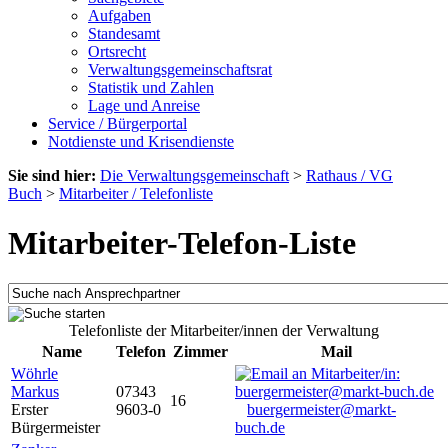
Aufgaben
Standesamt
Ortsrecht
Verwaltungsgemeinschaftsrat
Statistik und Zahlen
Lage und Anreise
Service / Bürgerportal
Notdienste und Krisendienste
Sie sind hier:
Die Verwaltungsgemeinschaft
>
Rathaus / VG
Buch
>
Mitarbeiter / Telefonliste
Mitarbeiter-Telefon-Liste
Telefonliste der Mitarbeiter/innen der Verwaltung
Name
Telefon
Zimmer
Mail
Wöhrle
Markus
07343
16
Erster
9603-0
buergermeister@markt-
Bürgermeister
buch.de