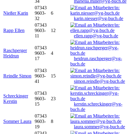
34
mariella.miller@vg-buch.de
07343
Nießer Karin
9603-
6
32
karin.niesser@vg-buch.de
07343
Rapp Ellen
9603-
12
11
ellen.rapp@vg-buch.de
07343
Raschperger
9603-
4
Heidrun
17
heidrun.raschperger@vg-
buch.de
07343
Reindle Simon
9603-
15
41
simon.reindle@vg-buch.de
07343
Schreckinger
9603-
23
Kerstin
15
kerstin.schreckinger@vg-
buch.de
07343
Sommer Laura
9603-
8
19
laura.sommer@vg-buch.de
07343