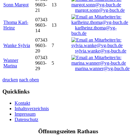
Sonn Margot
9603-
13
21
margot.sonn@vg-buch.de
07343
Thoma Karl-
9603-
13
Heinz
karlheinz.thoma@vg-
14
buch.de
07343
Wanke Sylvia
9603-
7
20
sylvia.wanke@vg-buch.de
07343
Wanner
9603-
5
Marina
29
marina.wanner@vg-buch.de
drucken
nach oben
Quicklinks
Kontakt
Inhaltsverzeichnis
Impressum
Datenschutz
Öffnungszeiten Rathaus