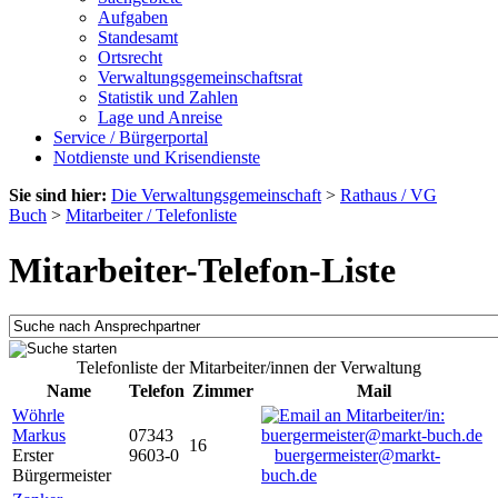
Aufgaben
Standesamt
Ortsrecht
Verwaltungsgemeinschaftsrat
Statistik und Zahlen
Lage und Anreise
Service / Bürgerportal
Notdienste und Krisendienste
Sie sind hier:
Die Verwaltungsgemeinschaft
>
Rathaus / VG
Buch
>
Mitarbeiter / Telefonliste
Mitarbeiter-Telefon-Liste
Telefonliste der Mitarbeiter/innen der Verwaltung
Name
Telefon
Zimmer
Mail
Wöhrle
Markus
07343
16
Erster
9603-0
buergermeister@markt-
Bürgermeister
buch.de