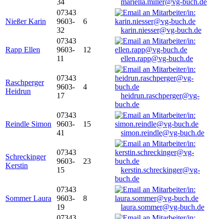
34
mariella.miller@vg-buch.de
07343
Nießer Karin
9603-
6
32
karin.niesser@vg-buch.de
07343
Rapp Ellen
9603-
12
11
ellen.rapp@vg-buch.de
07343
Raschperger
9603-
4
Heidrun
17
heidrun.raschperger@vg-
buch.de
07343
Reindle Simon
9603-
15
41
simon.reindle@vg-buch.de
07343
Schreckinger
9603-
23
Kerstin
15
kerstin.schreckinger@vg-
buch.de
07343
Sommer Laura
9603-
8
19
laura.sommer@vg-buch.de
07343