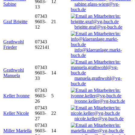
9603-
12
Sabine
sabine.glass-wiest@vg-
13
buch.de
07343
Graf Brigitte
9603-
21
12
brigitte.graf@vg-buch.de
Grathwohl
07343
Frieder
922141
info@klaeranlage.markt-
buch.de
07343
Grathwohl
9603-
14
Manuela
33
manuela.grathwohl@vg-
buch.de
07343
Keller Ivonne
9603-
5
26
ivonne.keller@vg-buch.de
07343
Keller Nicole
9603-
22
27
nicole.keller@vg-buch.de
07343
Miller Mariella
9603-
14