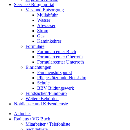
Service / Bürgerportal
Ver- und Entsorgung
Müllabfuhr
Wasser
Abwasser
Strom
Gas
Kaminkehrer
Formulare
Formularcenter Buch
Formularcenter Oberroth
Formularcenter Unterroth
Einrichtungen
Familienstützpunkt
Pflegestützpunkt Neu-Ulm
Schule
BBV Bildungswerk
Fundsachen/Fundbüro
Weitere Behörden
Notdienste und Krisendienste
Aktuelles
Rathaus / VG Buch
Mitarbeiter / Telefonliste
Sachgebiete