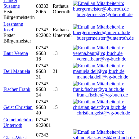
Zanker
Susanne
08333
Rathaus
Erste
8965
Oberroth
buergermeister@oberroth.de
Bürgermeisterin
Lessmann
Josef
07343
Rathaus
Erster
922002
Unterroth
buergermeister@unterroth.de
Bürgermeister
07343
Baur Verena
9603-
13
16
verena.baur@vg-buch.de
07343
Deil Manuela
9603-
21
31
manuela.deil@vg-buch.de
07343
Fischer Frank
9603-
13
24
frank.fischer@vg-buch.de
07343
Geist Christian
9603-
15
40
christian.geist@vg-buch.de
Gemeindebüro
07343
Unterroth
922001
07343
Glass-Wiest