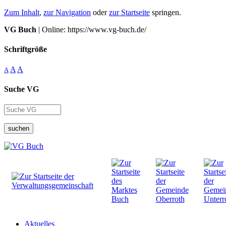
Zum Inhalt
,
zur Navigation
oder
zur Startseite
springen.
VG Buch
| Online: https://www.vg-buch.de/
Schriftgröße
A
A
A
Suche VG
suchen
Aktuelles