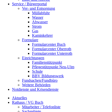
Service / Bürgerportal
Ver- und Entsorgung
Müllabfuhr
Wasser
Abwasser
Strom
Gas
Kaminkehrer
Formulare
Formularcenter Buch
Formularcenter Oberroth
Formularcenter Unterroth
Einrichtungen
Familienstützpunkt
Pflegestützpunkt Neu-Ulm
Schule
BBV Bildungswerk
Fundsachen/Fundbüro
Weitere Behörden
Notdienste und Krisendienste
Aktuelles
Rathaus / VG Buch
Mitarbeiter / Telefonliste
Sachgebiete