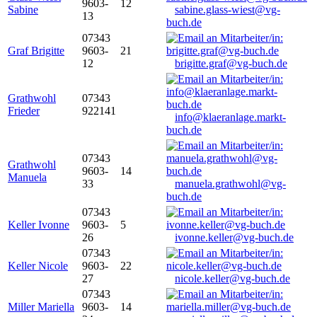
9603-
12
Sabine
sabine.glass-wiest@vg-
13
buch.de
07343
Graf Brigitte
9603-
21
12
brigitte.graf@vg-buch.de
Grathwohl
07343
Frieder
922141
info@klaeranlage.markt-
buch.de
07343
Grathwohl
9603-
14
Manuela
33
manuela.grathwohl@vg-
buch.de
07343
Keller Ivonne
9603-
5
26
ivonne.keller@vg-buch.de
07343
Keller Nicole
9603-
22
27
nicole.keller@vg-buch.de
07343
Miller Mariella
9603-
14