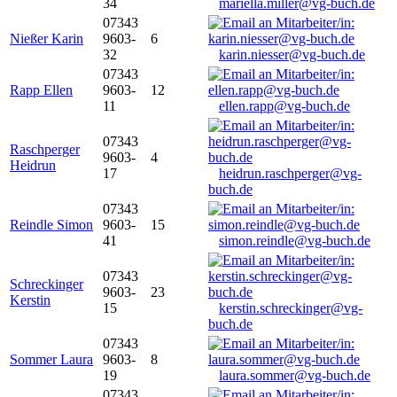
34
mariella.miller@vg-buch.de
07343
Nießer Karin
9603-
6
32
karin.niesser@vg-buch.de
07343
Rapp Ellen
9603-
12
11
ellen.rapp@vg-buch.de
07343
Raschperger
9603-
4
Heidrun
17
heidrun.raschperger@vg-
buch.de
07343
Reindle Simon
9603-
15
41
simon.reindle@vg-buch.de
07343
Schreckinger
9603-
23
Kerstin
15
kerstin.schreckinger@vg-
buch.de
07343
Sommer Laura
9603-
8
19
laura.sommer@vg-buch.de
07343