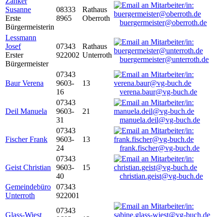
Zanker
Susanne
08333
Rathaus
Erste
8965
Oberroth
buergermeister@oberroth.de
Bürgermeisterin
Lessmann
Josef
07343
Rathaus
Erster
922002
Unterroth
buergermeister@unterroth.de
Bürgermeister
07343
Baur Verena
9603-
13
16
verena.baur@vg-buch.de
07343
Deil Manuela
9603-
21
31
manuela.deil@vg-buch.de
07343
Fischer Frank
9603-
13
24
frank.fischer@vg-buch.de
07343
Geist Christian
9603-
15
40
christian.geist@vg-buch.de
Gemeindebüro
07343
Unterroth
922001
07343
Glass-Wiest