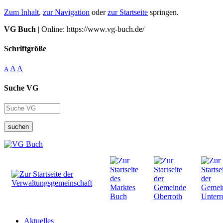
Zum Inhalt
,
zur Navigation
oder
zur Startseite
springen.
VG Buch
| Online: https://www.vg-buch.de/
Schriftgröße
A
A
A
Suche VG
suchen
Aktuelles