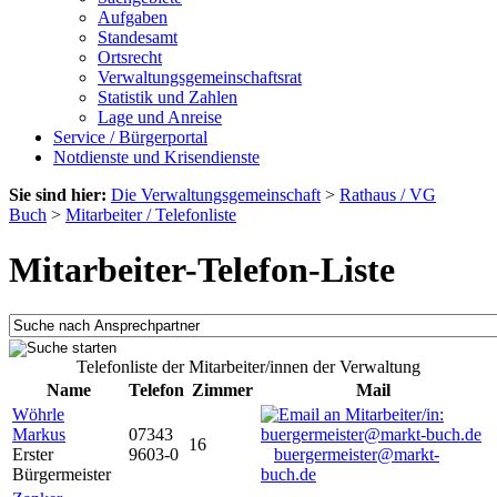
Aufgaben
Standesamt
Ortsrecht
Verwaltungsgemeinschaftsrat
Statistik und Zahlen
Lage und Anreise
Service / Bürgerportal
Notdienste und Krisendienste
Sie sind hier:
Die Verwaltungsgemeinschaft
>
Rathaus / VG
Buch
>
Mitarbeiter / Telefonliste
Mitarbeiter-Telefon-Liste
Telefonliste der Mitarbeiter/innen der Verwaltung
Name
Telefon
Zimmer
Mail
Wöhrle
Markus
07343
16
Erster
9603-0
buergermeister@markt-
Bürgermeister
buch.de