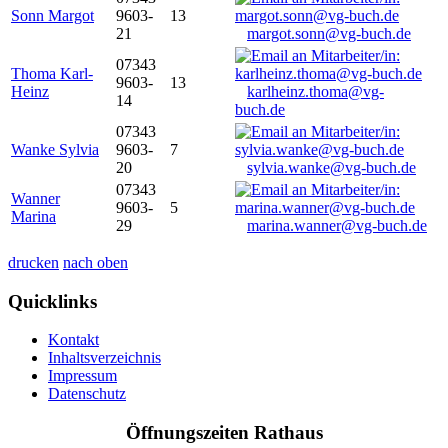
Sonn Margot
9603-
13
21
margot.sonn@vg-buch.de
07343
Thoma Karl-
9603-
13
Heinz
karlheinz.thoma@vg-
14
buch.de
07343
Wanke Sylvia
9603-
7
20
sylvia.wanke@vg-buch.de
07343
Wanner
9603-
5
Marina
29
marina.wanner@vg-buch.de
drucken
nach oben
Quicklinks
Kontakt
Inhaltsverzeichnis
Impressum
Datenschutz
Öffnungszeiten Rathaus