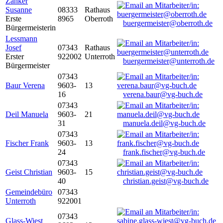
Zanker
Susanne
08333
Rathaus
Erste
8965
Oberroth
buergermeister@oberroth.de
Bürgermeisterin
Lessmann
Josef
07343
Rathaus
Erster
922002
Unterroth
buergermeister@unterroth.de
Bürgermeister
07343
Baur Verena
9603-
13
16
verena.baur@vg-buch.de
07343
Deil Manuela
9603-
21
31
manuela.deil@vg-buch.de
07343
Fischer Frank
9603-
13
24
frank.fischer@vg-buch.de
07343
Geist Christian
9603-
15
40
christian.geist@vg-buch.de
Gemeindebüro
07343
Unterroth
922001
07343
Glass-Wiest