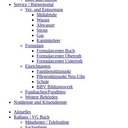
Service / Bürgerportal
Ver- und Entsorgung
Müllabfuhr
Wasser
Abwasser
Strom
Gas
Kaminkehrer
Formulare
Formularcenter Buch
Formularcenter Oberroth
Formularcenter Unterroth
Einrichtungen
Familienstützpunkt
Pflegestützpunkt Neu-Ulm
Schule
BBV Bildungswerk
Fundsachen/Fundbüro
Weitere Behörden
Notdienste und Krisendienste
Aktuelles
Rathaus / VG Buch
Mitarbeiter / Telefonliste
Sachgebiete