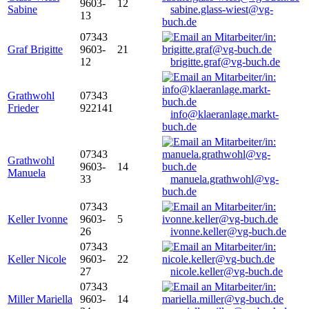
9603-
12
Sabine
sabine.glass-wiest@vg-
13
buch.de
07343
Graf Brigitte
9603-
21
12
brigitte.graf@vg-buch.de
Grathwohl
07343
Frieder
922141
info@klaeranlage.markt-
buch.de
07343
Grathwohl
9603-
14
Manuela
33
manuela.grathwohl@vg-
buch.de
07343
Keller Ivonne
9603-
5
26
ivonne.keller@vg-buch.de
07343
Keller Nicole
9603-
22
27
nicole.keller@vg-buch.de
07343
Miller Mariella
9603-
14