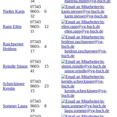
34
mariella.miller@vg-buch.de
07343
Nießer Karin
9603-
6
32
karin.niesser@vg-buch.de
07343
Rapp Ellen
9603-
12
11
ellen.rapp@vg-buch.de
07343
Raschperger
9603-
4
Heidrun
17
heidrun.raschperger@vg-
buch.de
07343
Reindle Simon
9603-
15
41
simon.reindle@vg-buch.de
07343
Schreckinger
9603-
23
Kerstin
15
kerstin.schreckinger@vg-
buch.de
07343
Sommer Laura
9603-
8
19
laura.sommer@vg-buch.de
07343