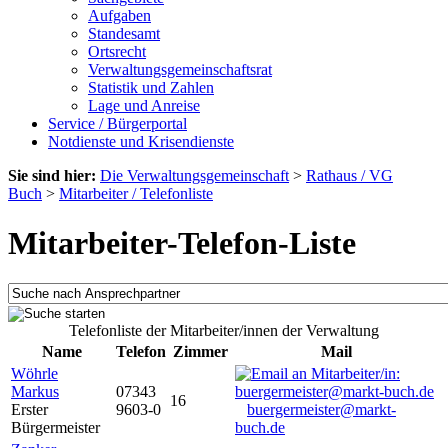
Aufgaben
Standesamt
Ortsrecht
Verwaltungsgemeinschaftsrat
Statistik und Zahlen
Lage und Anreise
Service / Bürgerportal
Notdienste und Krisendienste
Sie sind hier:
Die Verwaltungsgemeinschaft
>
Rathaus / VG
Buch
>
Mitarbeiter / Telefonliste
Mitarbeiter-Telefon-Liste
Telefonliste der Mitarbeiter/innen der Verwaltung
Name
Telefon
Zimmer
Mail
Wöhrle
Markus
07343
16
Erster
9603-0
buergermeister@markt-
Bürgermeister
buch.de