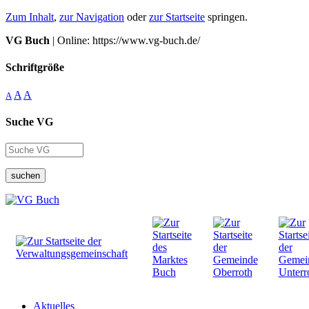
Zum Inhalt
,
zur Navigation
oder
zur Startseite
springen.
VG Buch
| Online: https://www.vg-buch.de/
Schriftgröße
A
A
A
Suche VG
suchen
Aktuelles