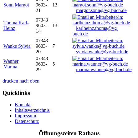
Sonn Margot
9603-
13
21
margot.sonn@vg-buch.de
07343
Thoma Karl-
9603-
13
Heinz
karlheinz.thoma@vg-
14
buch.de
07343
Wanke Sylvia
9603-
7
20
sylvia.wanke@vg-buch.de
07343
Wanner
9603-
5
Marina
29
marina.wanner@vg-buch.de
drucken
nach oben
Quicklinks
Kontakt
Inhaltsverzeichnis
Impressum
Datenschutz
Öffnungszeiten Rathaus