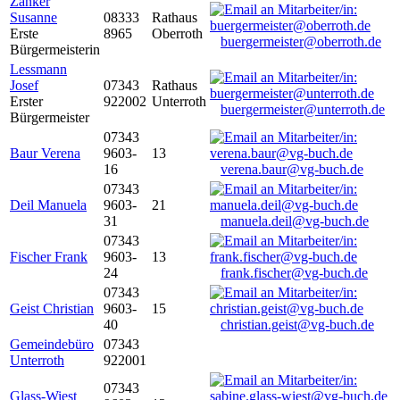
Zanker
Susanne
08333
Rathaus
Erste
8965
Oberroth
buergermeister@oberroth.de
Bürgermeisterin
Lessmann
Josef
07343
Rathaus
Erster
922002
Unterroth
buergermeister@unterroth.de
Bürgermeister
07343
Baur Verena
9603-
13
16
verena.baur@vg-buch.de
07343
Deil Manuela
9603-
21
31
manuela.deil@vg-buch.de
07343
Fischer Frank
9603-
13
24
frank.fischer@vg-buch.de
07343
Geist Christian
9603-
15
40
christian.geist@vg-buch.de
Gemeindebüro
07343
Unterroth
922001
07343
Glass-Wiest