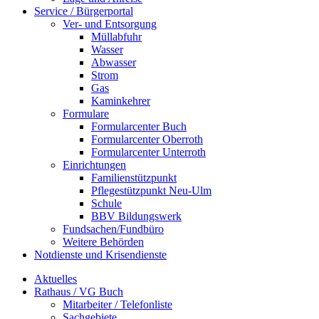
Service / Bürgerportal
Ver- und Entsorgung
Müllabfuhr
Wasser
Abwasser
Strom
Gas
Kaminkehrer
Formulare
Formularcenter Buch
Formularcenter Oberroth
Formularcenter Unterroth
Einrichtungen
Familienstützpunkt
Pflegestützpunkt Neu-Ulm
Schule
BBV Bildungswerk
Fundsachen/Fundbüro
Weitere Behörden
Notdienste und Krisendienste
Aktuelles
Rathaus / VG Buch
Mitarbeiter / Telefonliste
Sachgebiete