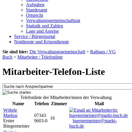
Aufgaben
Standesamt
Ortsrecht
Verwaltungsgemeinschaftsrat
Statistik und Zahlen
Lage und Anreise
Service / Bürgerportal
Notdienste und Krisendienste
Sie sind hier:
Die Verwaltungsgemeinschaft
>
Rathaus / VG
Buch
>
Mitarbeiter / Telefonliste
Mitarbeiter-Telefon-Liste
Telefonliste der Mitarbeiter/innen der Verwaltung
Name
Telefon
Zimmer
Mail
Wöhrle
Markus
07343
16
Erster
9603-0
buergermeister@markt-
Bürgermeister
buch.de