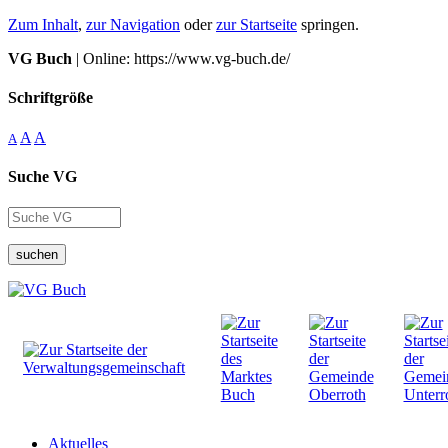
Zum Inhalt
,
zur Navigation
oder
zur Startseite
springen.
VG Buch
| Online: https://www.vg-buch.de/
Schriftgröße
A
A
A
Suche VG
suchen
Aktuelles