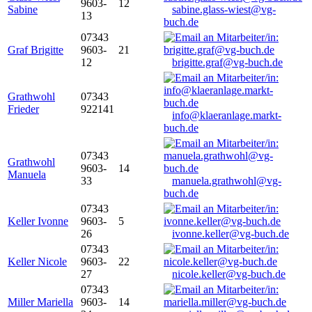
9603-
12
Sabine
sabine.glass-wiest@vg-
13
buch.de
07343
Graf Brigitte
9603-
21
12
brigitte.graf@vg-buch.de
Grathwohl
07343
Frieder
922141
info@klaeranlage.markt-
buch.de
07343
Grathwohl
9603-
14
Manuela
33
manuela.grathwohl@vg-
buch.de
07343
Keller Ivonne
9603-
5
26
ivonne.keller@vg-buch.de
07343
Keller Nicole
9603-
22
27
nicole.keller@vg-buch.de
07343
Miller Mariella
9603-
14