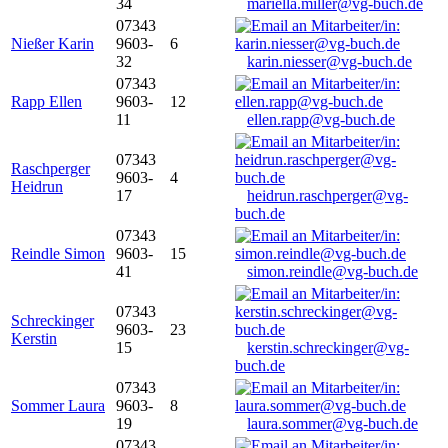
34
mariella.miller@vg-buch.de
07343
Nießer Karin
9603-
6
32
karin.niesser@vg-buch.de
07343
Rapp Ellen
9603-
12
11
ellen.rapp@vg-buch.de
07343
Raschperger
9603-
4
Heidrun
17
heidrun.raschperger@vg-
buch.de
07343
Reindle Simon
9603-
15
41
simon.reindle@vg-buch.de
07343
Schreckinger
9603-
23
Kerstin
15
kerstin.schreckinger@vg-
buch.de
07343
Sommer Laura
9603-
8
19
laura.sommer@vg-buch.de
07343