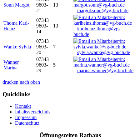
Sonn Margot
9603-
13
21
margot.sonn@vg-buch.de
07343
Thoma Karl-
9603-
13
Heinz
karlheinz.thoma@vg-
14
buch.de
07343
Wanke Sylvia
9603-
7
20
sylvia.wanke@vg-buch.de
07343
Wanner
9603-
5
Marina
29
marina.wanner@vg-buch.de
drucken
nach oben
Quicklinks
Kontakt
Inhaltsverzeichnis
Impressum
Datenschutz
Öffnungszeiten Rathaus