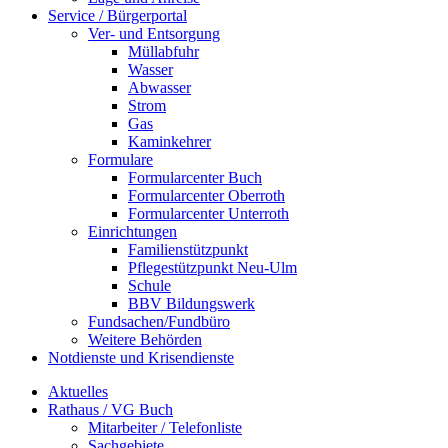
Service / Bürgerportal
Ver- und Entsorgung
Müllabfuhr
Wasser
Abwasser
Strom
Gas
Kaminkehrer
Formulare
Formularcenter Buch
Formularcenter Oberroth
Formularcenter Unterroth
Einrichtungen
Familienstützpunkt
Pflegestützpunkt Neu-Ulm
Schule
BBV Bildungswerk
Fundsachen/Fundbüro
Weitere Behörden
Notdienste und Krisendienste
Aktuelles
Rathaus / VG Buch
Mitarbeiter / Telefonliste
Sachgebiete