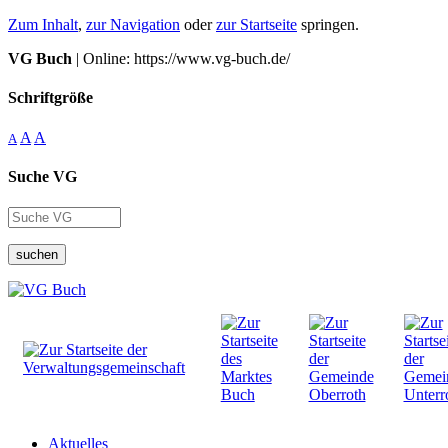
Zum Inhalt
,
zur Navigation
oder
zur Startseite
springen.
VG Buch
| Online: https://www.vg-buch.de/
Schriftgröße
A
A
A
Suche VG
suchen
Aktuelles