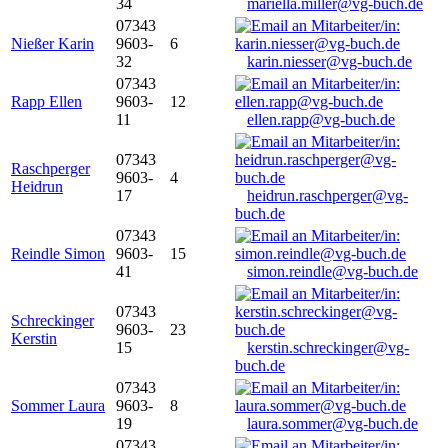
34
mariella.miller@vg-buch.de
07343
Nießer Karin
9603-
6
32
karin.niesser@vg-buch.de
07343
Rapp Ellen
9603-
12
11
ellen.rapp@vg-buch.de
07343
Raschperger
9603-
4
Heidrun
17
heidrun.raschperger@vg-
buch.de
07343
Reindle Simon
9603-
15
41
simon.reindle@vg-buch.de
07343
Schreckinger
9603-
23
Kerstin
15
kerstin.schreckinger@vg-
buch.de
07343
Sommer Laura
9603-
8
19
laura.sommer@vg-buch.de
07343