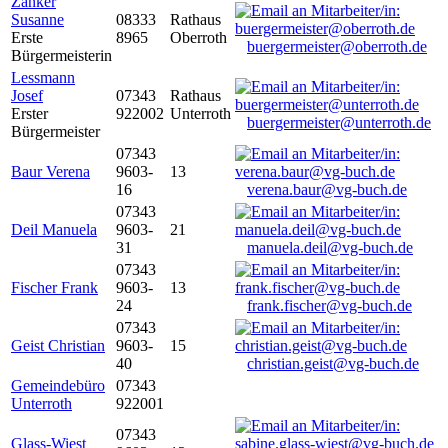
Zanker
Susanne
08333
Rathaus
Erste
8965
Oberroth
buergermeister@oberroth.de
Bürgermeisterin
Lessmann
Josef
07343
Rathaus
Erster
922002
Unterroth
buergermeister@unterroth.de
Bürgermeister
07343
Baur Verena
9603-
13
16
verena.baur@vg-buch.de
07343
Deil Manuela
9603-
21
31
manuela.deil@vg-buch.de
07343
Fischer Frank
9603-
13
24
frank.fischer@vg-buch.de
07343
Geist Christian
9603-
15
40
christian.geist@vg-buch.de
Gemeindebüro
07343
Unterroth
922001
07343
Glass-Wiest