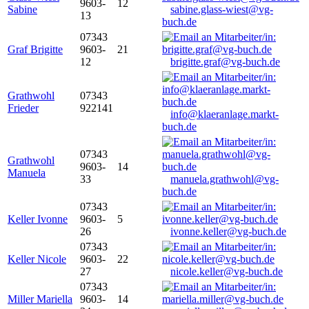
9603-
12
Sabine
sabine.glass-wiest@vg-
13
buch.de
07343
Graf Brigitte
9603-
21
12
brigitte.graf@vg-buch.de
Grathwohl
07343
Frieder
922141
info@klaeranlage.markt-
buch.de
07343
Grathwohl
9603-
14
Manuela
33
manuela.grathwohl@vg-
buch.de
07343
Keller Ivonne
9603-
5
26
ivonne.keller@vg-buch.de
07343
Keller Nicole
9603-
22
27
nicole.keller@vg-buch.de
07343
Miller Mariella
9603-
14