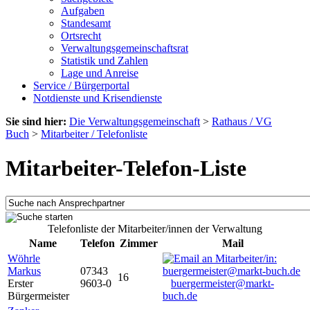
Aufgaben
Standesamt
Ortsrecht
Verwaltungsgemeinschaftsrat
Statistik und Zahlen
Lage und Anreise
Service / Bürgerportal
Notdienste und Krisendienste
Sie sind hier:
Die Verwaltungsgemeinschaft
>
Rathaus / VG
Buch
>
Mitarbeiter / Telefonliste
Mitarbeiter-Telefon-Liste
Telefonliste der Mitarbeiter/innen der Verwaltung
Name
Telefon
Zimmer
Mail
Wöhrle
Markus
07343
16
Erster
9603-0
buergermeister@markt-
Bürgermeister
buch.de