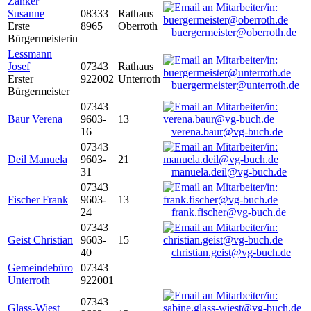
Zanker
Susanne
08333
Rathaus
Erste
8965
Oberroth
buergermeister@oberroth.de
Bürgermeisterin
Lessmann
Josef
07343
Rathaus
Erster
922002
Unterroth
buergermeister@unterroth.de
Bürgermeister
07343
Baur Verena
9603-
13
16
verena.baur@vg-buch.de
07343
Deil Manuela
9603-
21
31
manuela.deil@vg-buch.de
07343
Fischer Frank
9603-
13
24
frank.fischer@vg-buch.de
07343
Geist Christian
9603-
15
40
christian.geist@vg-buch.de
Gemeindebüro
07343
Unterroth
922001
07343
Glass-Wiest