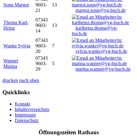
Sonn Margot
9603-
13
21
margot.sonn@vg-buch.de
07343
Thoma Karl-
9603-
13
Heinz
karlheinz.thoma@vg-
14
buch.de
07343
Wanke Sylvia
9603-
7
20
sylvia.wanke@vg-buch.de
07343
Wanner
9603-
5
Marina
29
marina.wanner@vg-buch.de
drucken
nach oben
Quicklinks
Kontakt
Inhaltsverzeichnis
Impressum
Datenschutz
Öffnungszeiten Rathaus