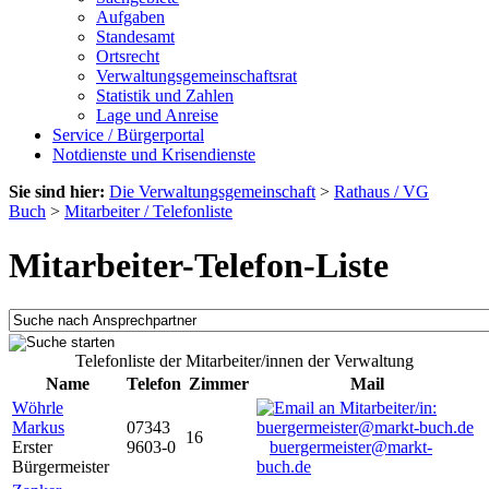
Aufgaben
Standesamt
Ortsrecht
Verwaltungsgemeinschaftsrat
Statistik und Zahlen
Lage und Anreise
Service / Bürgerportal
Notdienste und Krisendienste
Sie sind hier:
Die Verwaltungsgemeinschaft
>
Rathaus / VG
Buch
>
Mitarbeiter / Telefonliste
Mitarbeiter-Telefon-Liste
Telefonliste der Mitarbeiter/innen der Verwaltung
Name
Telefon
Zimmer
Mail
Wöhrle
Markus
07343
16
Erster
9603-0
buergermeister@markt-
Bürgermeister
buch.de