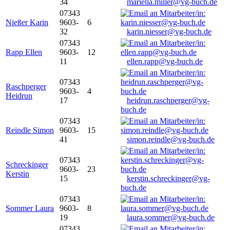
34
mariella.miller@vg-buch.de
07343
Nießer Karin
9603-
6
32
karin.niesser@vg-buch.de
07343
Rapp Ellen
9603-
12
11
ellen.rapp@vg-buch.de
07343
Raschperger
9603-
4
Heidrun
17
heidrun.raschperger@vg-
buch.de
07343
Reindle Simon
9603-
15
41
simon.reindle@vg-buch.de
07343
Schreckinger
9603-
23
Kerstin
15
kerstin.schreckinger@vg-
buch.de
07343
Sommer Laura
9603-
8
19
laura.sommer@vg-buch.de
07343