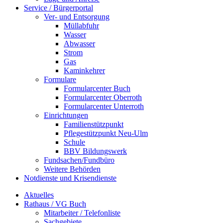
Service / Bürgerportal
Ver- und Entsorgung
Müllabfuhr
Wasser
Abwasser
Strom
Gas
Kaminkehrer
Formulare
Formularcenter Buch
Formularcenter Oberroth
Formularcenter Unterroth
Einrichtungen
Familienstützpunkt
Pflegestützpunkt Neu-Ulm
Schule
BBV Bildungswerk
Fundsachen/Fundbüro
Weitere Behörden
Notdienste und Krisendienste
Aktuelles
Rathaus / VG Buch
Mitarbeiter / Telefonliste
Sachgebiete