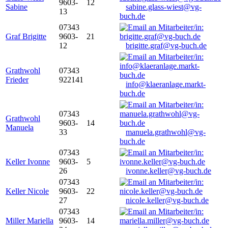
9603-
12
Sabine
sabine.glass-wiest@vg-
13
buch.de
07343
Graf Brigitte
9603-
21
12
brigitte.graf@vg-buch.de
Grathwohl
07343
Frieder
922141
info@klaeranlage.markt-
buch.de
07343
Grathwohl
9603-
14
Manuela
33
manuela.grathwohl@vg-
buch.de
07343
Keller Ivonne
9603-
5
26
ivonne.keller@vg-buch.de
07343
Keller Nicole
9603-
22
27
nicole.keller@vg-buch.de
07343
Miller Mariella
9603-
14