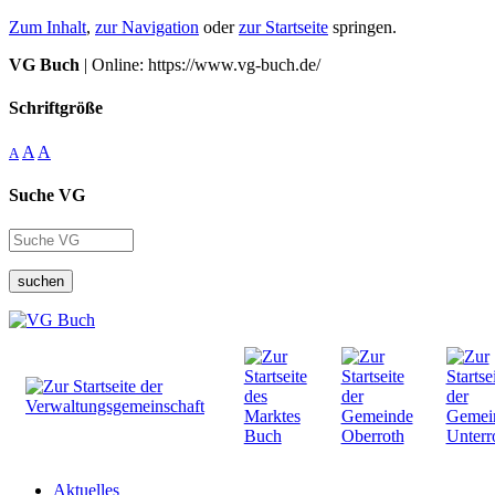
Zum Inhalt
,
zur Navigation
oder
zur Startseite
springen.
VG Buch
| Online: https://www.vg-buch.de/
Schriftgröße
A
A
A
Suche VG
suchen
Aktuelles