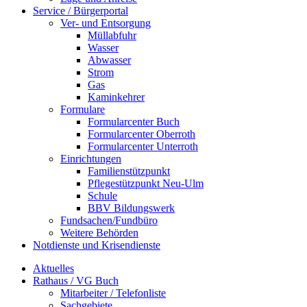
Service / Bürgerportal
Ver- und Entsorgung
Müllabfuhr
Wasser
Abwasser
Strom
Gas
Kaminkehrer
Formulare
Formularcenter Buch
Formularcenter Oberroth
Formularcenter Unterroth
Einrichtungen
Familienstützpunkt
Pflegestützpunkt Neu-Ulm
Schule
BBV Bildungswerk
Fundsachen/Fundbüro
Weitere Behörden
Notdienste und Krisendienste
Aktuelles
Rathaus / VG Buch
Mitarbeiter / Telefonliste
Sachgebiete