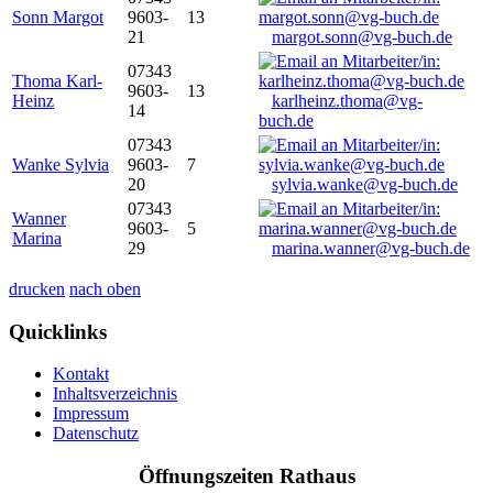
Sonn Margot
9603-
13
21
margot.sonn@vg-buch.de
07343
Thoma Karl-
9603-
13
Heinz
karlheinz.thoma@vg-
14
buch.de
07343
Wanke Sylvia
9603-
7
20
sylvia.wanke@vg-buch.de
07343
Wanner
9603-
5
Marina
29
marina.wanner@vg-buch.de
drucken
nach oben
Quicklinks
Kontakt
Inhaltsverzeichnis
Impressum
Datenschutz
Öffnungszeiten Rathaus