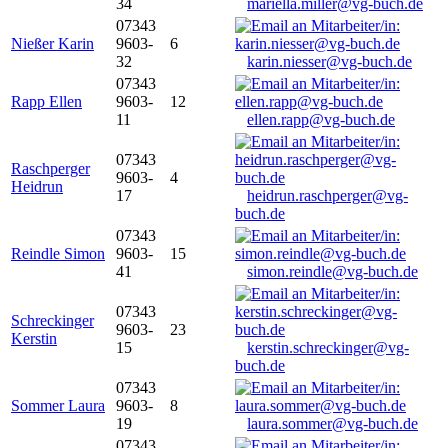
34
mariella.miller@vg-buch.de
07343
Nießer Karin
9603-
6
32
karin.niesser@vg-buch.de
07343
Rapp Ellen
9603-
12
11
ellen.rapp@vg-buch.de
07343
Raschperger
9603-
4
Heidrun
17
heidrun.raschperger@vg-
buch.de
07343
Reindle Simon
9603-
15
41
simon.reindle@vg-buch.de
07343
Schreckinger
9603-
23
Kerstin
15
kerstin.schreckinger@vg-
buch.de
07343
Sommer Laura
9603-
8
19
laura.sommer@vg-buch.de
07343