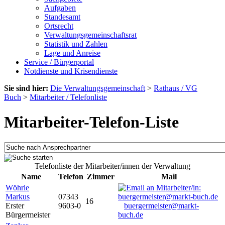
Aufgaben
Standesamt
Ortsrecht
Verwaltungsgemeinschaftsrat
Statistik und Zahlen
Lage und Anreise
Service / Bürgerportal
Notdienste und Krisendienste
Sie sind hier:
Die Verwaltungsgemeinschaft
>
Rathaus / VG
Buch
>
Mitarbeiter / Telefonliste
Mitarbeiter-Telefon-Liste
Telefonliste der Mitarbeiter/innen der Verwaltung
Name
Telefon
Zimmer
Mail
Wöhrle
Markus
07343
16
Erster
9603-0
buergermeister@markt-
Bürgermeister
buch.de