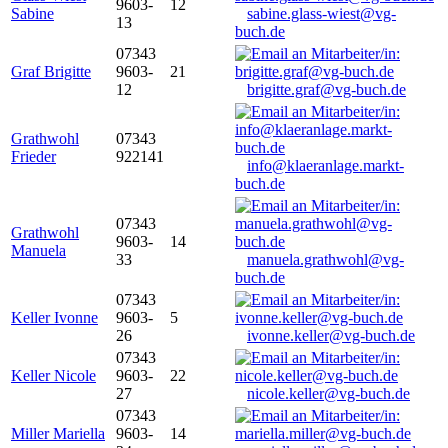
9603-
12
Sabine
sabine.glass-wiest@vg-
13
buch.de
07343
Graf Brigitte
9603-
21
12
brigitte.graf@vg-buch.de
Grathwohl
07343
Frieder
922141
info@klaeranlage.markt-
buch.de
07343
Grathwohl
9603-
14
Manuela
33
manuela.grathwohl@vg-
buch.de
07343
Keller Ivonne
9603-
5
26
ivonne.keller@vg-buch.de
07343
Keller Nicole
9603-
22
27
nicole.keller@vg-buch.de
07343
Miller Mariella
9603-
14