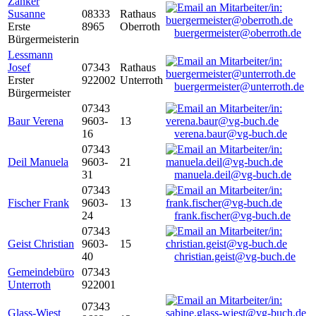
Zanker
Susanne
08333
Rathaus
Erste
8965
Oberroth
buergermeister@oberroth.de
Bürgermeisterin
Lessmann
Josef
07343
Rathaus
Erster
922002
Unterroth
buergermeister@unterroth.de
Bürgermeister
07343
Baur Verena
9603-
13
16
verena.baur@vg-buch.de
07343
Deil Manuela
9603-
21
31
manuela.deil@vg-buch.de
07343
Fischer Frank
9603-
13
24
frank.fischer@vg-buch.de
07343
Geist Christian
9603-
15
40
christian.geist@vg-buch.de
Gemeindebüro
07343
Unterroth
922001
07343
Glass-Wiest