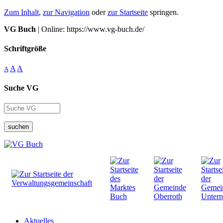
Zum Inhalt
,
zur Navigation
oder
zur Startseite
springen.
VG Buch
| Online: https://www.vg-buch.de/
Schriftgröße
A
A
A
Suche VG
suchen
Aktuelles