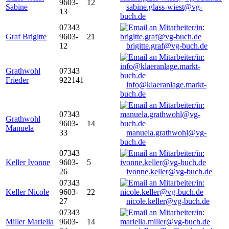
9603-
12
Sabine
sabine.glass-wiest@vg-
13
buch.de
07343
Graf Brigitte
9603-
21
12
brigitte.graf@vg-buch.de
Grathwohl
07343
Frieder
922141
info@klaeranlage.markt-
buch.de
07343
Grathwohl
9603-
14
Manuela
33
manuela.grathwohl@vg-
buch.de
07343
Keller Ivonne
9603-
5
26
ivonne.keller@vg-buch.de
07343
Keller Nicole
9603-
22
27
nicole.keller@vg-buch.de
07343
Miller Mariella
9603-
14