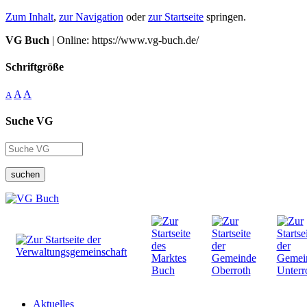
Zum Inhalt
,
zur Navigation
oder
zur Startseite
springen.
VG Buch
| Online: https://www.vg-buch.de/
Schriftgröße
A
A
A
Suche VG
suchen
Aktuelles