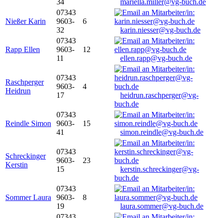
34
mariella.miller@vg-buch.de
07343
Nießer Karin
9603-
6
32
karin.niesser@vg-buch.de
07343
Rapp Ellen
9603-
12
11
ellen.rapp@vg-buch.de
07343
Raschperger
9603-
4
Heidrun
17
heidrun.raschperger@vg-
buch.de
07343
Reindle Simon
9603-
15
41
simon.reindle@vg-buch.de
07343
Schreckinger
9603-
23
Kerstin
15
kerstin.schreckinger@vg-
buch.de
07343
Sommer Laura
9603-
8
19
laura.sommer@vg-buch.de
07343