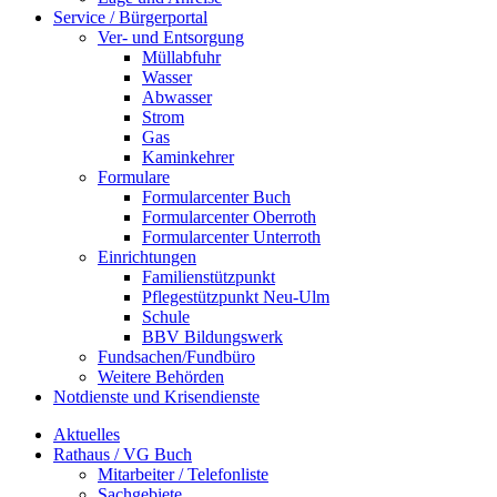
Service / Bürgerportal
Ver- und Entsorgung
Müllabfuhr
Wasser
Abwasser
Strom
Gas
Kaminkehrer
Formulare
Formularcenter Buch
Formularcenter Oberroth
Formularcenter Unterroth
Einrichtungen
Familienstützpunkt
Pflegestützpunkt Neu-Ulm
Schule
BBV Bildungswerk
Fundsachen/Fundbüro
Weitere Behörden
Notdienste und Krisendienste
Aktuelles
Rathaus / VG Buch
Mitarbeiter / Telefonliste
Sachgebiete