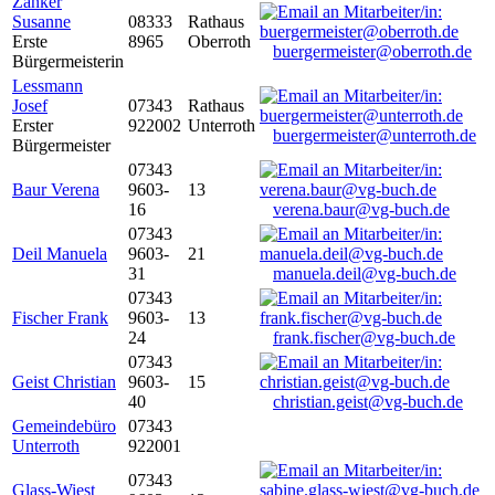
Zanker
Susanne
08333
Rathaus
Erste
8965
Oberroth
buergermeister@oberroth.de
Bürgermeisterin
Lessmann
Josef
07343
Rathaus
Erster
922002
Unterroth
buergermeister@unterroth.de
Bürgermeister
07343
Baur Verena
9603-
13
16
verena.baur@vg-buch.de
07343
Deil Manuela
9603-
21
31
manuela.deil@vg-buch.de
07343
Fischer Frank
9603-
13
24
frank.fischer@vg-buch.de
07343
Geist Christian
9603-
15
40
christian.geist@vg-buch.de
Gemeindebüro
07343
Unterroth
922001
07343
Glass-Wiest