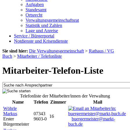
Aufgaben
Standesamt
Ortsrecht
Verwaltungsgemeinschaftsrat
Statistik und Zahlen
Lage und Anreise
Service / Bürgerportal
Notdienste und Krisendienste
Sie sind hier:
Die Verwaltungsgemeinschaft
>
Rathaus / VG
Buch
>
Mitarbeiter / Telefonliste
Mitarbeiter-Telefon-Liste
Telefonliste der Mitarbeiter/innen der Verwaltung
Name
Telefon
Zimmer
Mail
Wöhrle
Markus
07343
16
Erster
9603-0
buergermeister@markt-
Bürgermeister
buch.de