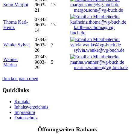
Sonn Margot
9603-
13
21
margot.sonn@vg-buch.de
07343
Thoma Karl-
9603-
13
Heinz
karlheinz.thoma@vg-
14
buch.de
07343
Wanke Sylvia
9603-
7
20
sylvia.wanke@vg-buch.de
07343
Wanner
9603-
5
Marina
29
marina.wanner@vg-buch.de
drucken
nach oben
Quicklinks
Kontakt
Inhaltsverzeichnis
Impressum
Datenschutz
Öffnungszeiten Rathaus