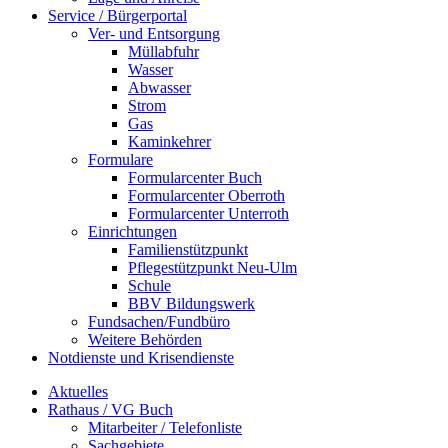
Service / Bürgerportal
Ver- und Entsorgung
Müllabfuhr
Wasser
Abwasser
Strom
Gas
Kaminkehrer
Formulare
Formularcenter Buch
Formularcenter Oberroth
Formularcenter Unterroth
Einrichtungen
Familienstützpunkt
Pflegestützpunkt Neu-Ulm
Schule
BBV Bildungswerk
Fundsachen/Fundbüro
Weitere Behörden
Notdienste und Krisendienste
Aktuelles
Rathaus / VG Buch
Mitarbeiter / Telefonliste
Sachgebiete