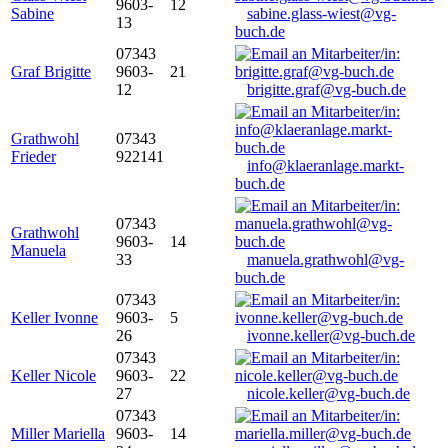
9603-
12
Sabine
sabine.glass-wiest@vg-
13
buch.de
07343
Graf Brigitte
9603-
21
12
brigitte.graf@vg-buch.de
Grathwohl
07343
Frieder
922141
info@klaeranlage.markt-
buch.de
07343
Grathwohl
9603-
14
Manuela
33
manuela.grathwohl@vg-
buch.de
07343
Keller Ivonne
9603-
5
26
ivonne.keller@vg-buch.de
07343
Keller Nicole
9603-
22
27
nicole.keller@vg-buch.de
07343
Miller Mariella
9603-
14