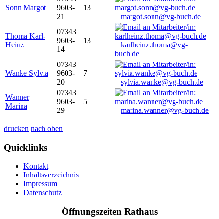
Sonn Margot
9603-
13
21
margot.sonn@vg-buch.de
07343
Thoma Karl-
9603-
13
Heinz
karlheinz.thoma@vg-
14
buch.de
07343
Wanke Sylvia
9603-
7
20
sylvia.wanke@vg-buch.de
07343
Wanner
9603-
5
Marina
29
marina.wanner@vg-buch.de
drucken
nach oben
Quicklinks
Kontakt
Inhaltsverzeichnis
Impressum
Datenschutz
Öffnungszeiten Rathaus