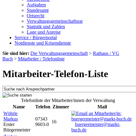
Aufgaben
Standesamt
Ortsrecht
Verwaltungsgemeinschaftsrat
Statistik und Zahlen
Lage und Anreise
Service / Bürgerportal
Notdienste und Krisendienste
Sie sind hier:
Die Verwaltungsgemeinschaft
>
Rathaus / VG
Buch
>
Mitarbeiter / Telefonliste
Mitarbeiter-Telefon-Liste
Telefonliste der Mitarbeiter/innen der Verwaltung
Name
Telefon
Zimmer
Mail
Wöhrle
Markus
07343
16
Erster
9603-0
buergermeister@markt-
Bürgermeister
buch.de