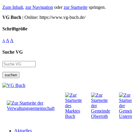
Zum Inhalt
,
zur Navigation
oder
zur Startseite
springen.
VG Buch
| Online: https://www.vg-buch.de/
Schriftgröße
A
A
A
Suche VG
suchen
Aktuelles