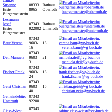
Zanker
Susanne
08333
Rathaus
Erste
8965
Oberroth
buergermeister@oberroth.de
Bürgermeisterin
Lessmann
Josef
07343
Rathaus
Erster
922002
Unterroth
buergermeister@unterroth.de
Bürgermeister
07343
Baur Verena
9603-
13
16
verena.baur@vg-buch.de
07343
Deil Manuela
9603-
21
31
manuela.deil@vg-buch.de
07343
Fischer Frank
9603-
13
24
frank.fischer@vg-buch.de
07343
Geist Christian
9603-
15
40
christian.geist@vg-buch.de
Gemeindebüro
07343
Unterroth
922001
07343
Glass-Wiest