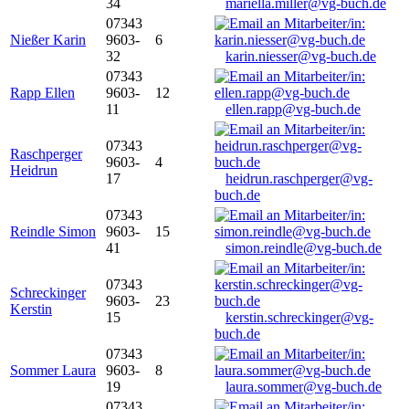
34
mariella.miller@vg-buch.de
07343
Nießer Karin
9603-
6
32
karin.niesser@vg-buch.de
07343
Rapp Ellen
9603-
12
11
ellen.rapp@vg-buch.de
07343
Raschperger
9603-
4
Heidrun
17
heidrun.raschperger@vg-
buch.de
07343
Reindle Simon
9603-
15
41
simon.reindle@vg-buch.de
07343
Schreckinger
9603-
23
Kerstin
15
kerstin.schreckinger@vg-
buch.de
07343
Sommer Laura
9603-
8
19
laura.sommer@vg-buch.de
07343