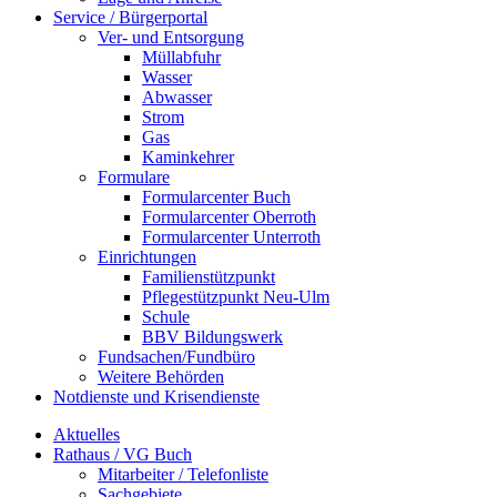
Service / Bürgerportal
Ver- und Entsorgung
Müllabfuhr
Wasser
Abwasser
Strom
Gas
Kaminkehrer
Formulare
Formularcenter Buch
Formularcenter Oberroth
Formularcenter Unterroth
Einrichtungen
Familienstützpunkt
Pflegestützpunkt Neu-Ulm
Schule
BBV Bildungswerk
Fundsachen/Fundbüro
Weitere Behörden
Notdienste und Krisendienste
Aktuelles
Rathaus / VG Buch
Mitarbeiter / Telefonliste
Sachgebiete