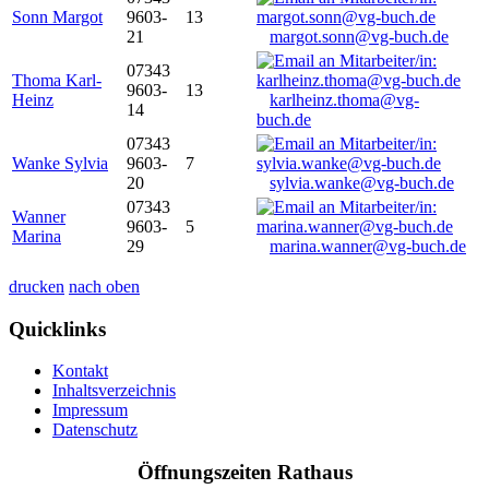
Sonn Margot
9603-
13
21
margot.sonn@vg-buch.de
07343
Thoma Karl-
9603-
13
Heinz
karlheinz.thoma@vg-
14
buch.de
07343
Wanke Sylvia
9603-
7
20
sylvia.wanke@vg-buch.de
07343
Wanner
9603-
5
Marina
29
marina.wanner@vg-buch.de
drucken
nach oben
Quicklinks
Kontakt
Inhaltsverzeichnis
Impressum
Datenschutz
Öffnungszeiten Rathaus