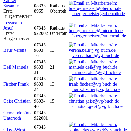
Zanker
Susanne
08333
Rathaus
Erste
8965
Oberroth
buergermeister@oberroth.de
Bürgermeisterin
Lessmann
Josef
07343
Rathaus
Erster
922002
Unterroth
buergermeister@unterroth.de
Bürgermeister
07343
Baur Verena
9603-
13
16
verena.baur@vg-buch.de
07343
Deil Manuela
9603-
21
31
manuela.deil@vg-buch.de
07343
Fischer Frank
9603-
13
24
frank.fischer@vg-buch.de
07343
Geist Christian
9603-
15
40
christian.geist@vg-buch.de
Gemeindebüro
07343
Unterroth
922001
07343
Glass-Wiest