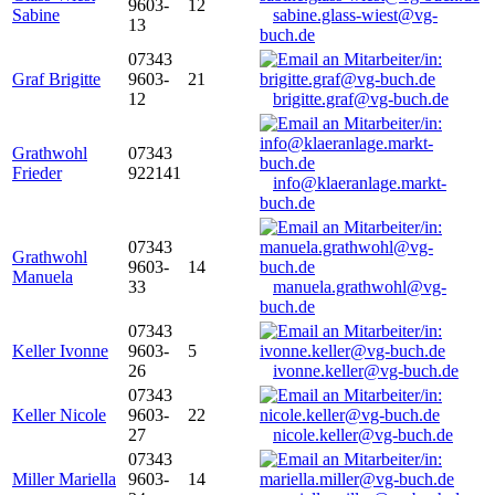
9603-
12
Sabine
sabine.glass-wiest@vg-
13
buch.de
07343
Graf Brigitte
9603-
21
12
brigitte.graf@vg-buch.de
Grathwohl
07343
Frieder
922141
info@klaeranlage.markt-
buch.de
07343
Grathwohl
9603-
14
Manuela
33
manuela.grathwohl@vg-
buch.de
07343
Keller Ivonne
9603-
5
26
ivonne.keller@vg-buch.de
07343
Keller Nicole
9603-
22
27
nicole.keller@vg-buch.de
07343
Miller Mariella
9603-
14