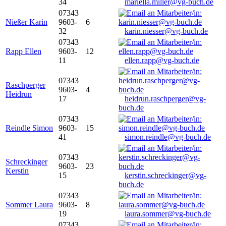
34
mariella.miller@vg-buch.de
07343
Nießer Karin
9603-
6
32
karin.niesser@vg-buch.de
07343
Rapp Ellen
9603-
12
11
ellen.rapp@vg-buch.de
07343
Raschperger
9603-
4
Heidrun
17
heidrun.raschperger@vg-
buch.de
07343
Reindle Simon
9603-
15
41
simon.reindle@vg-buch.de
07343
Schreckinger
9603-
23
Kerstin
15
kerstin.schreckinger@vg-
buch.de
07343
Sommer Laura
9603-
8
19
laura.sommer@vg-buch.de
07343