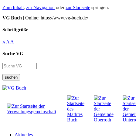
Zum Inhalt
,
zur Navigation
oder
zur Startseite
springen.
VG Buch
| Online: https://www.vg-buch.de/
Schriftgröße
A
A
A
Suche VG
suchen
Aktuelles