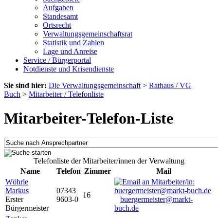
Aufgaben
Standesamt
Ortsrecht
Verwaltungsgemeinschaftsrat
Statistik und Zahlen
Lage und Anreise
Service / Bürgerportal
Notdienste und Krisendienste
Sie sind hier:
Die Verwaltungsgemeinschaft
>
Rathaus / VG
Buch
>
Mitarbeiter / Telefonliste
Mitarbeiter-Telefon-Liste
Telefonliste der Mitarbeiter/innen der Verwaltung
Name
Telefon
Zimmer
Mail
Wöhrle
Markus
07343
16
Erster
9603-0
buergermeister@markt-
Bürgermeister
buch.de