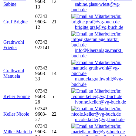
9603-
12
Sabine
sabine.glass-wiest@vg-
13
buch.de
07343
Graf Brigitte
9603-
21
12
brigitte.graf@vg-buch.de
Grathwohl
07343
Frieder
922141
info@klaeranlage.markt-
buch.de
07343
Grathwohl
9603-
14
Manuela
33
manuela.grathwohl@vg-
buch.de
07343
Keller Ivonne
9603-
5
26
ivonne.keller@vg-buch.de
07343
Keller Nicole
9603-
22
27
nicole.keller@vg-buch.de
07343
Miller Mariella
9603-
14