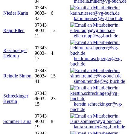
34
mariella.miller@vg-buch.de
07343
Nießer Karin
9603-
6
32
karin.niesser@vg-buch.de
07343
Rapp Ellen
9603-
12
11
ellen.rapp@vg-buch.de
07343
Raschperger
9603-
4
Heidrun
17
heidrun.raschperger@vg-
buch.de
07343
Reindle Simon
9603-
15
41
simon.reindle@vg-buch.de
07343
Schreckinger
9603-
23
Kerstin
15
kerstin.schreckinger@vg-
buch.de
07343
Sommer Laura
9603-
8
19
laura.sommer@vg-buch.de
07343