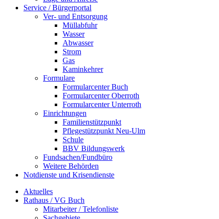
Service / Bürgerportal
Ver- und Entsorgung
Müllabfuhr
Wasser
Abwasser
Strom
Gas
Kaminkehrer
Formulare
Formularcenter Buch
Formularcenter Oberroth
Formularcenter Unterroth
Einrichtungen
Familienstützpunkt
Pflegestützpunkt Neu-Ulm
Schule
BBV Bildungswerk
Fundsachen/Fundbüro
Weitere Behörden
Notdienste und Krisendienste
Aktuelles
Rathaus / VG Buch
Mitarbeiter / Telefonliste
Sachgebiete