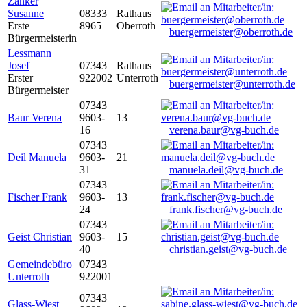
Zanker
Susanne
08333
Rathaus
Erste
8965
Oberroth
buergermeister@oberroth.de
Bürgermeisterin
Lessmann
Josef
07343
Rathaus
Erster
922002
Unterroth
buergermeister@unterroth.de
Bürgermeister
07343
Baur Verena
9603-
13
16
verena.baur@vg-buch.de
07343
Deil Manuela
9603-
21
31
manuela.deil@vg-buch.de
07343
Fischer Frank
9603-
13
24
frank.fischer@vg-buch.de
07343
Geist Christian
9603-
15
40
christian.geist@vg-buch.de
Gemeindebüro
07343
Unterroth
922001
07343
Glass-Wiest