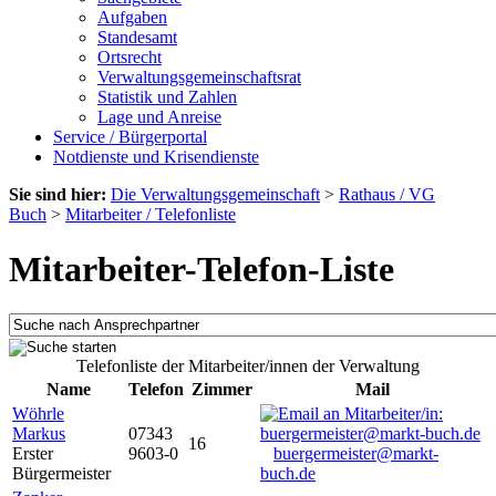
Aufgaben
Standesamt
Ortsrecht
Verwaltungsgemeinschaftsrat
Statistik und Zahlen
Lage und Anreise
Service / Bürgerportal
Notdienste und Krisendienste
Sie sind hier:
Die Verwaltungsgemeinschaft
>
Rathaus / VG
Buch
>
Mitarbeiter / Telefonliste
Mitarbeiter-Telefon-Liste
Telefonliste der Mitarbeiter/innen der Verwaltung
Name
Telefon
Zimmer
Mail
Wöhrle
Markus
07343
16
Erster
9603-0
buergermeister@markt-
Bürgermeister
buch.de