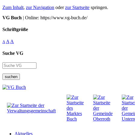
Zum Inhalt
,
zur Navigation
oder
zur Startseite
springen.
VG Buch
| Online: https://www.vg-buch.de/
Schriftgröße
A
A
A
Suche VG
suchen
Aktuelles