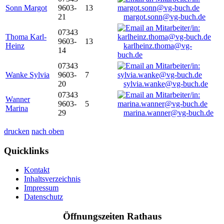
Sonn Margot
9603-
13
21
margot.sonn@vg-buch.de
07343
Thoma Karl-
9603-
13
Heinz
karlheinz.thoma@vg-
14
buch.de
07343
Wanke Sylvia
9603-
7
20
sylvia.wanke@vg-buch.de
07343
Wanner
9603-
5
Marina
29
marina.wanner@vg-buch.de
drucken
nach oben
Quicklinks
Kontakt
Inhaltsverzeichnis
Impressum
Datenschutz
Öffnungszeiten Rathaus