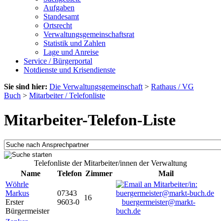
Aufgaben
Standesamt
Ortsrecht
Verwaltungsgemeinschaftsrat
Statistik und Zahlen
Lage und Anreise
Service / Bürgerportal
Notdienste und Krisendienste
Sie sind hier:
Die Verwaltungsgemeinschaft
>
Rathaus / VG
Buch
>
Mitarbeiter / Telefonliste
Mitarbeiter-Telefon-Liste
Telefonliste der Mitarbeiter/innen der Verwaltung
Name
Telefon
Zimmer
Mail
Wöhrle
Markus
07343
16
Erster
9603-0
buergermeister@markt-
Bürgermeister
buch.de