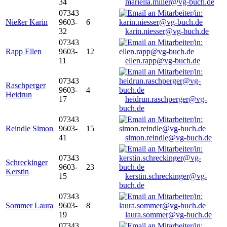
34
mariella.miller@vg-buch.de
07343
Nießer Karin
9603-
6
32
karin.niesser@vg-buch.de
07343
Rapp Ellen
9603-
12
11
ellen.rapp@vg-buch.de
07343
Raschperger
9603-
4
Heidrun
17
heidrun.raschperger@vg-
buch.de
07343
Reindle Simon
9603-
15
41
simon.reindle@vg-buch.de
07343
Schreckinger
9603-
23
Kerstin
15
kerstin.schreckinger@vg-
buch.de
07343
Sommer Laura
9603-
8
19
laura.sommer@vg-buch.de
07343