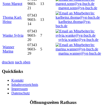
Sonn Margot
9603-
13
21
margot.sonn@vg-buch.de
07343
Thoma Karl-
9603-
13
Heinz
karlheinz.thoma@vg-
14
buch.de
07343
Wanke Sylvia
9603-
7
20
sylvia.wanke@vg-buch.de
07343
Wanner
9603-
5
Marina
29
marina.wanner@vg-buch.de
drucken
nach oben
Quicklinks
Kontakt
Inhaltsverzeichnis
Impressum
Datenschutz
Öffnungszeiten Rathaus