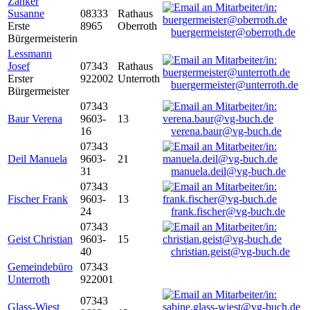
Zanker
Susanne
08333
Rathaus
Erste
8965
Oberroth
buergermeister@oberroth.de
Bürgermeisterin
Lessmann
Josef
07343
Rathaus
Erster
922002
Unterroth
buergermeister@unterroth.de
Bürgermeister
07343
Baur Verena
9603-
13
16
verena.baur@vg-buch.de
07343
Deil Manuela
9603-
21
31
manuela.deil@vg-buch.de
07343
Fischer Frank
9603-
13
24
frank.fischer@vg-buch.de
07343
Geist Christian
9603-
15
40
christian.geist@vg-buch.de
Gemeindebüro
07343
Unterroth
922001
07343
Glass-Wiest