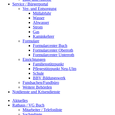
Service / Bürgerportal
Ver- und Entsorgung
Müllabfuhr
Wasser
Abwasser
Strom
Gas
Kaminkehrer
Formulare
Formularcenter Buch
Formularcenter Oberroth
Formularcenter Unterroth
Einrichtungen
Familienstützpunkt
Pflegestützpunkt Neu-Ulm
Schule
BBV Bildungswerk
Fundsachen/Fundbüro
Weitere Behörden
Notdienste und Krisendienste
Aktuelles
Rathaus / VG Buch
Mitarbeiter / Telefonliste
Sachgebiete