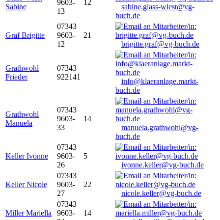
9603-
12
Sabine
sabine.glass-wiest@vg-
13
buch.de
07343
Graf Brigitte
9603-
21
12
brigitte.graf@vg-buch.de
Grathwohl
07343
Frieder
922141
info@klaeranlage.markt-
buch.de
07343
Grathwohl
9603-
14
Manuela
33
manuela.grathwohl@vg-
buch.de
07343
Keller Ivonne
9603-
5
26
ivonne.keller@vg-buch.de
07343
Keller Nicole
9603-
22
27
nicole.keller@vg-buch.de
07343
Miller Mariella
9603-
14