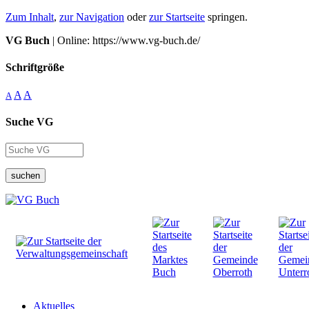
Zum Inhalt
,
zur Navigation
oder
zur Startseite
springen.
VG Buch
| Online: https://www.vg-buch.de/
Schriftgröße
A
A
A
Suche VG
suchen
Aktuelles