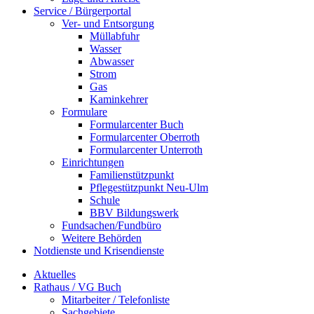
Service / Bürgerportal
Ver- und Entsorgung
Müllabfuhr
Wasser
Abwasser
Strom
Gas
Kaminkehrer
Formulare
Formularcenter Buch
Formularcenter Oberroth
Formularcenter Unterroth
Einrichtungen
Familienstützpunkt
Pflegestützpunkt Neu-Ulm
Schule
BBV Bildungswerk
Fundsachen/Fundbüro
Weitere Behörden
Notdienste und Krisendienste
Aktuelles
Rathaus / VG Buch
Mitarbeiter / Telefonliste
Sachgebiete