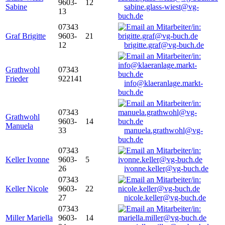
9603-
12
Sabine
sabine.glass-wiest@vg-
13
buch.de
07343
Graf Brigitte
9603-
21
12
brigitte.graf@vg-buch.de
Grathwohl
07343
Frieder
922141
info@klaeranlage.markt-
buch.de
07343
Grathwohl
9603-
14
Manuela
33
manuela.grathwohl@vg-
buch.de
07343
Keller Ivonne
9603-
5
26
ivonne.keller@vg-buch.de
07343
Keller Nicole
9603-
22
27
nicole.keller@vg-buch.de
07343
Miller Mariella
9603-
14