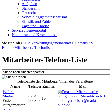
Aufgaben
Standesamt
Ortsrecht
Verwaltungsgemeinschaftsrat
Statistik und Zahlen
Lage und Anreise
Service / Bürgerportal
Notdienste und Krisendienste
Sie sind hier:
Die Verwaltungsgemeinschaft
>
Rathaus / VG
Buch
>
Mitarbeiter / Telefonliste
Mitarbeiter-Telefon-Liste
Telefonliste der Mitarbeiter/innen der Verwaltung
Name
Telefon
Zimmer
Mail
Wöhrle
Markus
07343
16
Erster
9603-0
buergermeister@markt-
Bürgermeister
buch.de