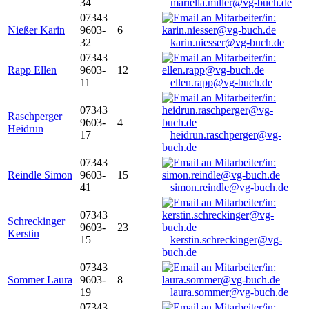
34
mariella.miller@vg-buch.de
07343
Nießer Karin
9603-
6
32
karin.niesser@vg-buch.de
07343
Rapp Ellen
9603-
12
11
ellen.rapp@vg-buch.de
07343
Raschperger
9603-
4
Heidrun
17
heidrun.raschperger@vg-
buch.de
07343
Reindle Simon
9603-
15
41
simon.reindle@vg-buch.de
07343
Schreckinger
9603-
23
Kerstin
15
kerstin.schreckinger@vg-
buch.de
07343
Sommer Laura
9603-
8
19
laura.sommer@vg-buch.de
07343