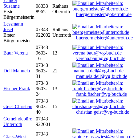
Zanker
Susanne
08333
Rathaus
Erste
8965
Oberroth
buergermeister@oberroth.de
Bürgermeisterin
Lessmann
Josef
07343
Rathaus
Erster
922002
Unterroth
buergermeister@unterroth.de
Bürgermeister
07343
Baur Verena
9603-
13
16
verena.baur@vg-buch.de
07343
Deil Manuela
9603-
21
31
manuela.deil@vg-buch.de
07343
Fischer Frank
9603-
13
24
frank.fischer@vg-buch.de
07343
Geist Christian
9603-
15
40
christian.geist@vg-buch.de
Gemeindebüro
07343
Unterroth
922001
07343
Glass-Wiest