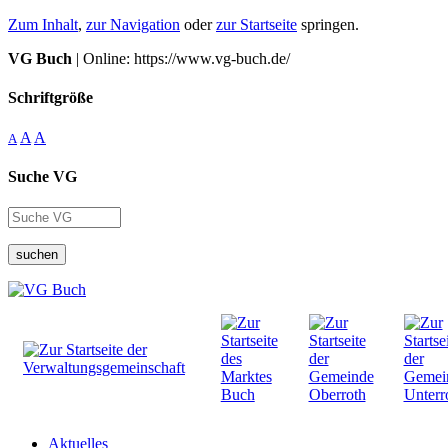
Zum Inhalt
,
zur Navigation
oder
zur Startseite
springen.
VG Buch
| Online: https://www.vg-buch.de/
Schriftgröße
A
A
A
Suche VG
suchen
Aktuelles