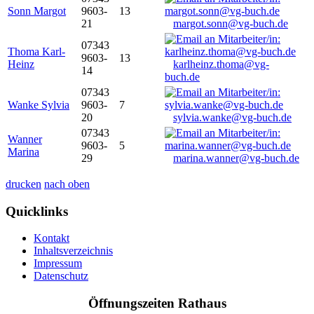
Sonn Margot
9603-
13
21
margot.sonn@vg-buch.de
07343
Thoma Karl-
9603-
13
Heinz
karlheinz.thoma@vg-
14
buch.de
07343
Wanke Sylvia
9603-
7
20
sylvia.wanke@vg-buch.de
07343
Wanner
9603-
5
Marina
29
marina.wanner@vg-buch.de
drucken
nach oben
Quicklinks
Kontakt
Inhaltsverzeichnis
Impressum
Datenschutz
Öffnungszeiten Rathaus