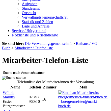
Aufgaben
Standesamt
Ortsrecht
Verwaltungsgemeinschaftsrat
Statistik und Zahlen
Lage und Anreise
Service / Bürgerportal
Notdienste und Krisendienste
Sie sind hier:
Die Verwaltungsgemeinschaft
>
Rathaus / VG
Buch
>
Mitarbeiter / Telefonliste
Mitarbeiter-Telefon-Liste
Telefonliste der Mitarbeiter/innen der Verwaltung
Name
Telefon
Zimmer
Mail
Wöhrle
Markus
07343
16
Erster
9603-0
buergermeister@markt-
Bürgermeister
buch.de