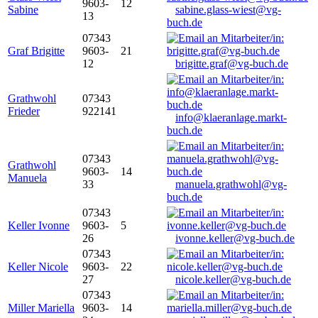
9603-
12
Sabine
sabine.glass-wiest@vg-
13
buch.de
07343
Graf Brigitte
9603-
21
12
brigitte.graf@vg-buch.de
Grathwohl
07343
Frieder
922141
info@klaeranlage.markt-
buch.de
07343
Grathwohl
9603-
14
Manuela
33
manuela.grathwohl@vg-
buch.de
07343
Keller Ivonne
9603-
5
26
ivonne.keller@vg-buch.de
07343
Keller Nicole
9603-
22
27
nicole.keller@vg-buch.de
07343
Miller Mariella
9603-
14