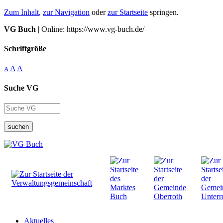
Zum Inhalt
,
zur Navigation
oder
zur Startseite
springen.
VG Buch
| Online: https://www.vg-buch.de/
Schriftgröße
A
A
A
Suche VG
suchen
Aktuelles