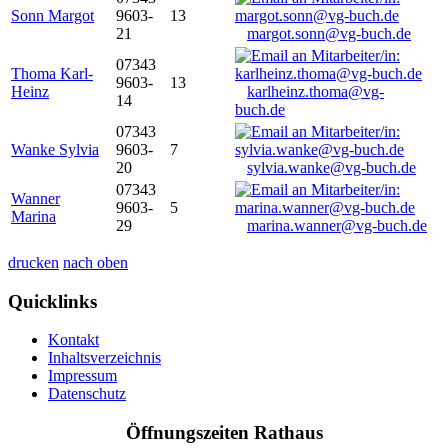
Sonn Margot
9603-
13
21
margot.sonn@vg-buch.de
07343
Thoma Karl-
9603-
13
Heinz
karlheinz.thoma@vg-
14
buch.de
07343
Wanke Sylvia
9603-
7
20
sylvia.wanke@vg-buch.de
07343
Wanner
9603-
5
Marina
29
marina.wanner@vg-buch.de
drucken
nach oben
Quicklinks
Kontakt
Inhaltsverzeichnis
Impressum
Datenschutz
Öffnungszeiten Rathaus