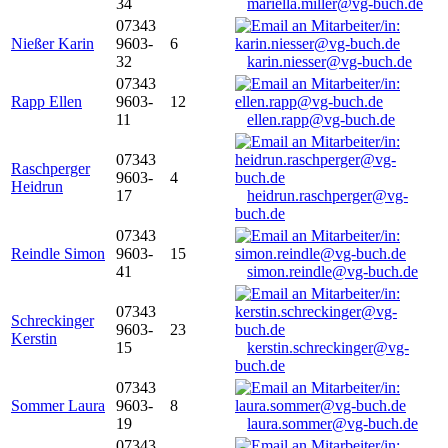
34
mariella.miller@vg-buch.de
07343
Nießer Karin
9603-
6
32
karin.niesser@vg-buch.de
07343
Rapp Ellen
9603-
12
11
ellen.rapp@vg-buch.de
07343
Raschperger
9603-
4
Heidrun
17
heidrun.raschperger@vg-
buch.de
07343
Reindle Simon
9603-
15
41
simon.reindle@vg-buch.de
07343
Schreckinger
9603-
23
Kerstin
15
kerstin.schreckinger@vg-
buch.de
07343
Sommer Laura
9603-
8
19
laura.sommer@vg-buch.de
07343