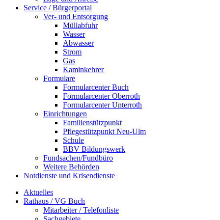
Service / Bürgerportal
Ver- und Entsorgung
Müllabfuhr
Wasser
Abwasser
Strom
Gas
Kaminkehrer
Formulare
Formularcenter Buch
Formularcenter Oberroth
Formularcenter Unterroth
Einrichtungen
Familienstützpunkt
Pflegestützpunkt Neu-Ulm
Schule
BBV Bildungswerk
Fundsachen/Fundbüro
Weitere Behörden
Notdienste und Krisendienste
Aktuelles
Rathaus / VG Buch
Mitarbeiter / Telefonliste
Sachgebiete