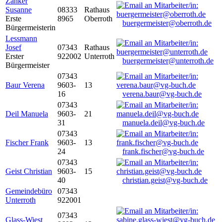
Zanker
Susanne
08333
Rathaus
Erste
8965
Oberroth
buergermeister@oberroth.de
Bürgermeisterin
Lessmann
Josef
07343
Rathaus
Erster
922002
Unterroth
buergermeister@unterroth.de
Bürgermeister
07343
Baur Verena
9603-
13
16
verena.baur@vg-buch.de
07343
Deil Manuela
9603-
21
31
manuela.deil@vg-buch.de
07343
Fischer Frank
9603-
13
24
frank.fischer@vg-buch.de
07343
Geist Christian
9603-
15
40
christian.geist@vg-buch.de
Gemeindebüro
07343
Unterroth
922001
07343
Glass-Wiest