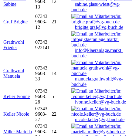
9603-
12
Sabine
sabine.glass-wiest@vg-
13
buch.de
07343
Graf Brigitte
9603-
21
12
brigitte.graf@vg-buch.de
Grathwohl
07343
Frieder
922141
info@klaeranlage.markt-
buch.de
07343
Grathwohl
9603-
14
Manuela
33
manuela.grathwohl@vg-
buch.de
07343
Keller Ivonne
9603-
5
26
ivonne.keller@vg-buch.de
07343
Keller Nicole
9603-
22
27
nicole.keller@vg-buch.de
07343
Miller Mariella
9603-
14