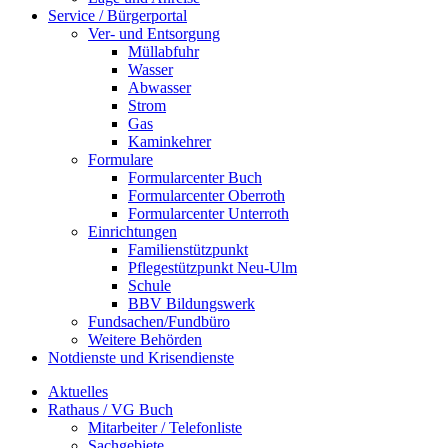
Service / Bürgerportal
Ver- und Entsorgung
Müllabfuhr
Wasser
Abwasser
Strom
Gas
Kaminkehrer
Formulare
Formularcenter Buch
Formularcenter Oberroth
Formularcenter Unterroth
Einrichtungen
Familienstützpunkt
Pflegestützpunkt Neu-Ulm
Schule
BBV Bildungswerk
Fundsachen/Fundbüro
Weitere Behörden
Notdienste und Krisendienste
Aktuelles
Rathaus / VG Buch
Mitarbeiter / Telefonliste
Sachgebiete