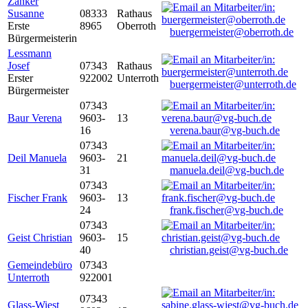
Zanker
Susanne
08333
Rathaus
Erste
8965
Oberroth
buergermeister@oberroth.de
Bürgermeisterin
Lessmann
Josef
07343
Rathaus
Erster
922002
Unterroth
buergermeister@unterroth.de
Bürgermeister
07343
Baur Verena
9603-
13
16
verena.baur@vg-buch.de
07343
Deil Manuela
9603-
21
31
manuela.deil@vg-buch.de
07343
Fischer Frank
9603-
13
24
frank.fischer@vg-buch.de
07343
Geist Christian
9603-
15
40
christian.geist@vg-buch.de
Gemeindebüro
07343
Unterroth
922001
07343
Glass-Wiest