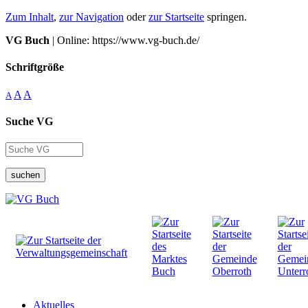
Zum Inhalt
,
zur Navigation
oder
zur Startseite
springen.
VG Buch
| Online: https://www.vg-buch.de/
Schriftgröße
A
A
A
Suche VG
suchen
Aktuelles