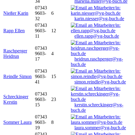
34
mariella.miller@vg-buch.de
07343
Nießer Karin
9603-
6
32
karin.niesser@vg-buch.de
07343
Rapp Ellen
9603-
12
11
ellen.rapp@vg-buch.de
07343
Raschperger
9603-
4
Heidrun
17
heidrun.raschperger@vg-
buch.de
07343
Reindle Simon
9603-
15
41
simon.reindle@vg-buch.de
07343
Schreckinger
9603-
23
Kerstin
15
kerstin.schreckinger@vg-
buch.de
07343
Sommer Laura
9603-
8
19
laura.sommer@vg-buch.de
07343