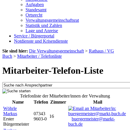
Aufgaben
Standesamt
Ortsrecht
Verwaltungsgemeinschaftsrat
Statistik und Zahlen
Lage und Anreise
Service / Bürgerportal
Notdienste und Krisendienste
Sie sind hier:
Die Verwaltungsgemeinschaft
>
Rathaus / VG
Buch
>
Mitarbeiter / Telefonliste
Mitarbeiter-Telefon-Liste
Telefonliste der Mitarbeiter/innen der Verwaltung
Name
Telefon
Zimmer
Mail
Wöhrle
Markus
07343
16
Erster
9603-0
buergermeister@markt-
Bürgermeister
buch.de