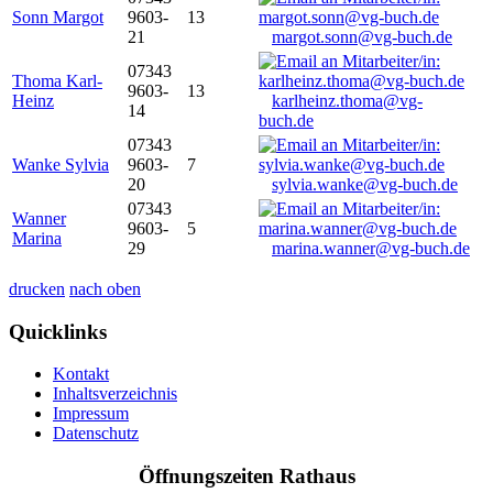
Sonn Margot
9603-
13
21
margot.sonn@vg-buch.de
07343
Thoma Karl-
9603-
13
Heinz
karlheinz.thoma@vg-
14
buch.de
07343
Wanke Sylvia
9603-
7
20
sylvia.wanke@vg-buch.de
07343
Wanner
9603-
5
Marina
29
marina.wanner@vg-buch.de
drucken
nach oben
Quicklinks
Kontakt
Inhaltsverzeichnis
Impressum
Datenschutz
Öffnungszeiten Rathaus