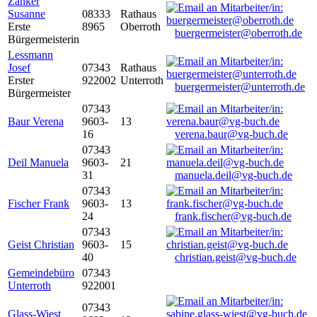
Zanker
Susanne
08333
Rathaus
Erste
8965
Oberroth
buergermeister@oberroth.de
Bürgermeisterin
Lessmann
Josef
07343
Rathaus
Erster
922002
Unterroth
buergermeister@unterroth.de
Bürgermeister
07343
Baur Verena
9603-
13
16
verena.baur@vg-buch.de
07343
Deil Manuela
9603-
21
31
manuela.deil@vg-buch.de
07343
Fischer Frank
9603-
13
24
frank.fischer@vg-buch.de
07343
Geist Christian
9603-
15
40
christian.geist@vg-buch.de
Gemeindebüro
07343
Unterroth
922001
07343
Glass-Wiest