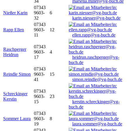
34
mariella.miller@vg-buch.de
07343
Nießer Karin
9603-
6
32
karin.niesser@vg-buch.de
07343
Rapp Ellen
9603-
12
11
ellen.rapp@vg-buch.de
07343
Raschperger
9603-
4
Heidrun
17
heidrun.raschperger@vg-
buch.de
07343
Reindle Simon
9603-
15
41
simon.reindle@vg-buch.de
07343
Schreckinger
9603-
23
Kerstin
15
kerstin.schreckinger@vg-
buch.de
07343
Sommer Laura
9603-
8
19
laura.sommer@vg-buch.de
07343