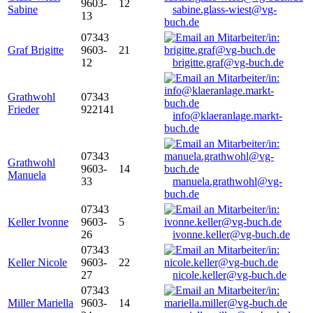
9603-
12
Sabine
sabine.glass-wiest@vg-
13
buch.de
07343
Graf Brigitte
9603-
21
12
brigitte.graf@vg-buch.de
Grathwohl
07343
Frieder
922141
info@klaeranlage.markt-
buch.de
07343
Grathwohl
9603-
14
Manuela
33
manuela.grathwohl@vg-
buch.de
07343
Keller Ivonne
9603-
5
26
ivonne.keller@vg-buch.de
07343
Keller Nicole
9603-
22
27
nicole.keller@vg-buch.de
07343
Miller Mariella
9603-
14