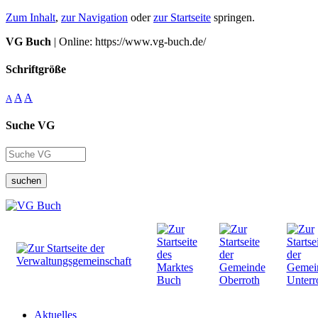
Zum Inhalt
,
zur Navigation
oder
zur Startseite
springen.
VG Buch
| Online: https://www.vg-buch.de/
Schriftgröße
A
A
A
Suche VG
suchen
Aktuelles