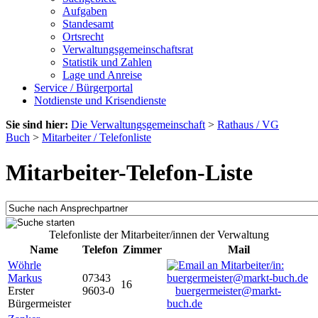
Aufgaben
Standesamt
Ortsrecht
Verwaltungsgemeinschaftsrat
Statistik und Zahlen
Lage und Anreise
Service / Bürgerportal
Notdienste und Krisendienste
Sie sind hier:
Die Verwaltungsgemeinschaft
>
Rathaus / VG
Buch
>
Mitarbeiter / Telefonliste
Mitarbeiter-Telefon-Liste
Telefonliste der Mitarbeiter/innen der Verwaltung
Name
Telefon
Zimmer
Mail
Wöhrle
Markus
07343
16
Erster
9603-0
buergermeister@markt-
Bürgermeister
buch.de