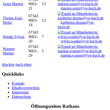
Sonn Margot
9603-
13
21
margot.sonn@vg-buch.de
07343
Thoma Karl-
9603-
13
Heinz
karlheinz.thoma@vg-
14
buch.de
07343
Wanke Sylvia
9603-
7
20
sylvia.wanke@vg-buch.de
07343
Wanner
9603-
5
Marina
29
marina.wanner@vg-buch.de
drucken
nach oben
Quicklinks
Kontakt
Inhaltsverzeichnis
Impressum
Datenschutz
Öffnungszeiten Rathaus