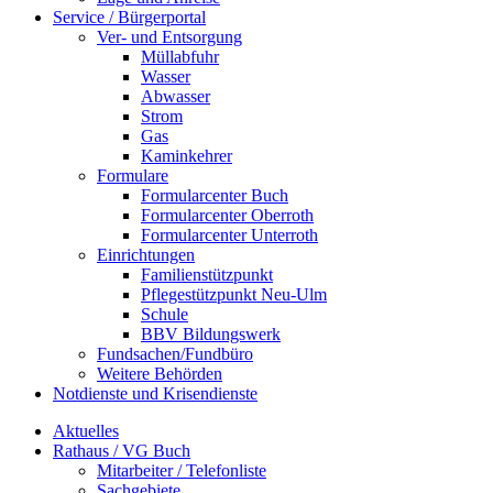
Service / Bürgerportal
Ver- und Entsorgung
Müllabfuhr
Wasser
Abwasser
Strom
Gas
Kaminkehrer
Formulare
Formularcenter Buch
Formularcenter Oberroth
Formularcenter Unterroth
Einrichtungen
Familienstützpunkt
Pflegestützpunkt Neu-Ulm
Schule
BBV Bildungswerk
Fundsachen/Fundbüro
Weitere Behörden
Notdienste und Krisendienste
Aktuelles
Rathaus / VG Buch
Mitarbeiter / Telefonliste
Sachgebiete