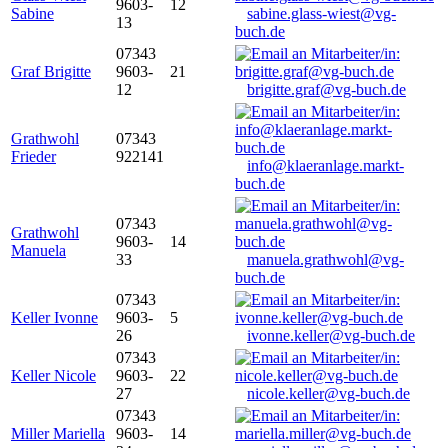
9603-
12
Sabine
sabine.glass-wiest@vg-
13
buch.de
07343
Graf Brigitte
9603-
21
12
brigitte.graf@vg-buch.de
Grathwohl
07343
Frieder
922141
info@klaeranlage.markt-
buch.de
07343
Grathwohl
9603-
14
Manuela
33
manuela.grathwohl@vg-
buch.de
07343
Keller Ivonne
9603-
5
26
ivonne.keller@vg-buch.de
07343
Keller Nicole
9603-
22
27
nicole.keller@vg-buch.de
07343
Miller Mariella
9603-
14