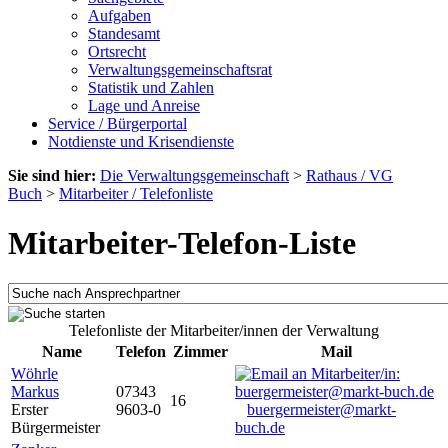
Aufgaben
Standesamt
Ortsrecht
Verwaltungsgemeinschaftsrat
Statistik und Zahlen
Lage und Anreise
Service / Bürgerportal
Notdienste und Krisendienste
Sie sind hier:
Die Verwaltungsgemeinschaft
>
Rathaus / VG
Buch
>
Mitarbeiter / Telefonliste
Mitarbeiter-Telefon-Liste
Telefonliste der Mitarbeiter/innen der Verwaltung
Name
Telefon
Zimmer
Mail
Wöhrle
Markus
07343
16
Erster
9603-0
buergermeister@markt-
Bürgermeister
buch.de