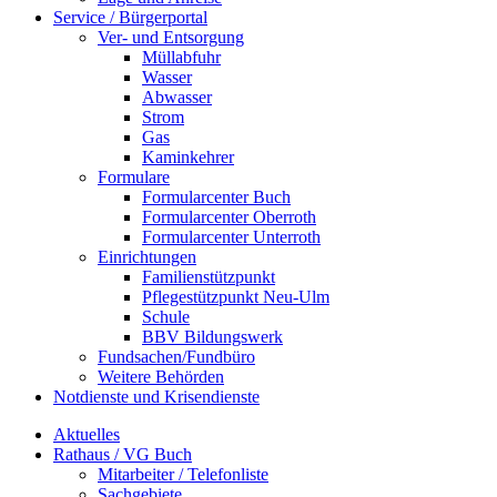
Service / Bürgerportal
Ver- und Entsorgung
Müllabfuhr
Wasser
Abwasser
Strom
Gas
Kaminkehrer
Formulare
Formularcenter Buch
Formularcenter Oberroth
Formularcenter Unterroth
Einrichtungen
Familienstützpunkt
Pflegestützpunkt Neu-Ulm
Schule
BBV Bildungswerk
Fundsachen/Fundbüro
Weitere Behörden
Notdienste und Krisendienste
Aktuelles
Rathaus / VG Buch
Mitarbeiter / Telefonliste
Sachgebiete