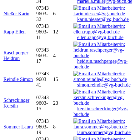
34
mariella.miller@vg-buch.de
07343
Nießer Karin
9603-
6
32
karin.niesser@vg-buch.de
07343
Rapp Ellen
9603-
12
11
ellen.rapp@vg-buch.de
07343
Raschperger
9603-
4
Heidrun
17
heidrun.raschperger@vg-
buch.de
07343
Reindle Simon
9603-
15
41
simon.reindle@vg-buch.de
07343
Schreckinger
9603-
23
Kerstin
15
kerstin.schreckinger@vg-
buch.de
07343
Sommer Laura
9603-
8
19
laura.sommer@vg-buch.de
07343