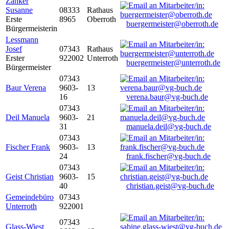
Zanker
Susanne
08333
Rathaus
Erste
8965
Oberroth
buergermeister@oberroth.de
Bürgermeisterin
Lessmann
Josef
07343
Rathaus
Erster
922002
Unterroth
buergermeister@unterroth.de
Bürgermeister
07343
Baur Verena
9603-
13
16
verena.baur@vg-buch.de
07343
Deil Manuela
9603-
21
31
manuela.deil@vg-buch.de
07343
Fischer Frank
9603-
13
24
frank.fischer@vg-buch.de
07343
Geist Christian
9603-
15
40
christian.geist@vg-buch.de
Gemeindebüro
07343
Unterroth
922001
07343
Glass-Wiest