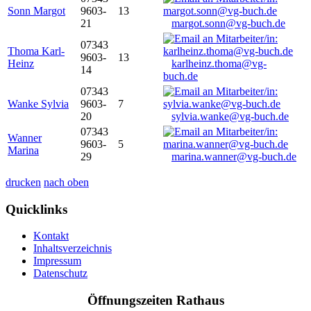
Sonn Margot
9603-
13
21
margot.sonn@vg-buch.de
07343
Thoma Karl-
9603-
13
Heinz
karlheinz.thoma@vg-
14
buch.de
07343
Wanke Sylvia
9603-
7
20
sylvia.wanke@vg-buch.de
07343
Wanner
9603-
5
Marina
29
marina.wanner@vg-buch.de
drucken
nach oben
Quicklinks
Kontakt
Inhaltsverzeichnis
Impressum
Datenschutz
Öffnungszeiten Rathaus