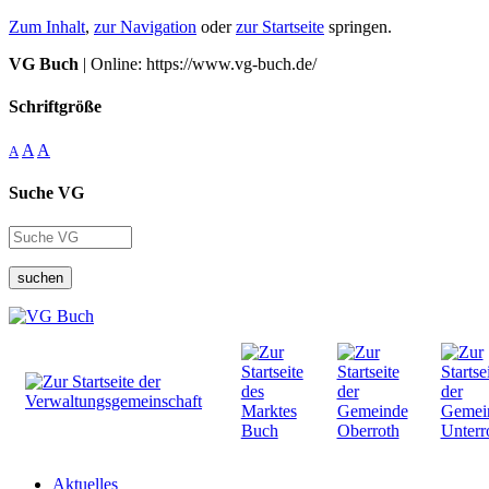
Zum Inhalt
,
zur Navigation
oder
zur Startseite
springen.
VG Buch
| Online: https://www.vg-buch.de/
Schriftgröße
A
A
A
Suche VG
suchen
Aktuelles