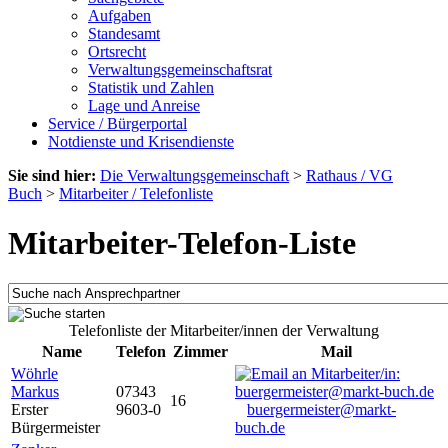
Aufgaben
Standesamt
Ortsrecht
Verwaltungsgemeinschaftsrat
Statistik und Zahlen
Lage und Anreise
Service / Bürgerportal
Notdienste und Krisendienste
Sie sind hier:
Die Verwaltungsgemeinschaft
>
Rathaus / VG
Buch
>
Mitarbeiter / Telefonliste
Mitarbeiter-Telefon-Liste
Telefonliste der Mitarbeiter/innen der Verwaltung
Name
Telefon
Zimmer
Mail
Wöhrle
Markus
07343
16
Erster
9603-0
buergermeister@markt-
Bürgermeister
buch.de