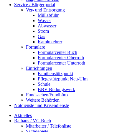
Service / Bürgerportal
Ver- und Entsorgung
Müllabfuhr
Wasser
Abwasser
Strom
Gas
Kaminkehrer
Formulare
Formularcenter Buch
Formularcenter Oberroth
Formularcenter Unterroth
Einrichtungen
Familienstützpunkt
Pflegestützpunkt Neu-Ulm
Schule
BBV Bildungswerk
Fundsachen/Fundbüro
Weitere Behörden
Notdienste und Krisendienste
Aktuelles
Rathaus / VG Buch
Mitarbeiter / Telefonliste
Sachgebiete