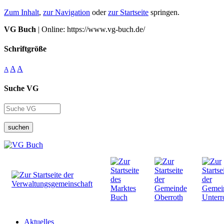
Zum Inhalt
,
zur Navigation
oder
zur Startseite
springen.
VG Buch
| Online: https://www.vg-buch.de/
Schriftgröße
A
A
A
Suche VG
suchen
Aktuelles