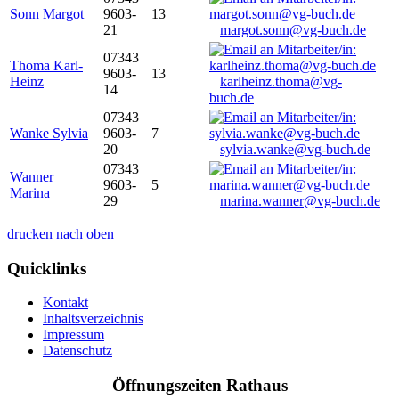
Sonn Margot
9603-
13
21
margot.sonn@vg-buch.de
07343
Thoma Karl-
9603-
13
Heinz
karlheinz.thoma@vg-
14
buch.de
07343
Wanke Sylvia
9603-
7
20
sylvia.wanke@vg-buch.de
07343
Wanner
9603-
5
Marina
29
marina.wanner@vg-buch.de
drucken
nach oben
Quicklinks
Kontakt
Inhaltsverzeichnis
Impressum
Datenschutz
Öffnungszeiten Rathaus