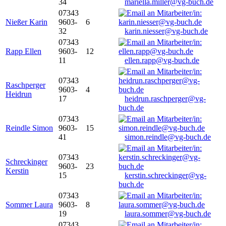
34
mariella.miller@vg-buch.de
07343
Nießer Karin
9603-
6
32
karin.niesser@vg-buch.de
07343
Rapp Ellen
9603-
12
11
ellen.rapp@vg-buch.de
07343
Raschperger
9603-
4
Heidrun
17
heidrun.raschperger@vg-
buch.de
07343
Reindle Simon
9603-
15
41
simon.reindle@vg-buch.de
07343
Schreckinger
9603-
23
Kerstin
15
kerstin.schreckinger@vg-
buch.de
07343
Sommer Laura
9603-
8
19
laura.sommer@vg-buch.de
07343