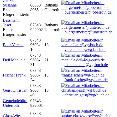
Zanker
Susanne
08333
Rathaus
Erste
8965
Oberroth
buergermeister@oberroth.de
Bürgermeisterin
Lessmann
Josef
07343
Rathaus
Erster
922002
Unterroth
buergermeister@unterroth.de
Bürgermeister
07343
Baur Verena
9603-
13
16
verena.baur@vg-buch.de
07343
Deil Manuela
9603-
21
31
manuela.deil@vg-buch.de
07343
Fischer Frank
9603-
13
24
frank.fischer@vg-buch.de
07343
Geist Christian
9603-
15
40
christian.geist@vg-buch.de
Gemeindebüro
07343
Unterroth
922001
07343
Glass-Wiest