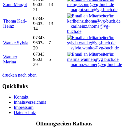
Sonn Margot
9603-
13
21
margot.sonn@vg-buch.de
07343
Thoma Karl-
9603-
13
Heinz
karlheinz.thoma@vg-
14
buch.de
07343
Wanke Sylvia
9603-
7
20
sylvia.wanke@vg-buch.de
07343
Wanner
9603-
5
Marina
29
marina.wanner@vg-buch.de
drucken
nach oben
Quicklinks
Kontakt
Inhaltsverzeichnis
Impressum
Datenschutz
Öffnungszeiten Rathaus