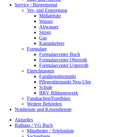
Service / Bürgerportal
Ver- und Entsorgung
Müllabfuhr
Wasser
Abwasser
Strom
Gas
Kaminkehrer
Formulare
Formularcenter Buch
Formularcenter Oberroth
Formularcenter Unterroth
Einrichtungen
Familienstützpunkt
Pflegestützpunkt Neu-Ulm
Schule
BBV Bildungswerk
Fundsachen/Fundbüro
Weitere Behörden
Notdienste und Krisendienste
Aktuelles
Rathaus / VG Buch
Mitarbeiter / Telefonliste
Sachgebiete