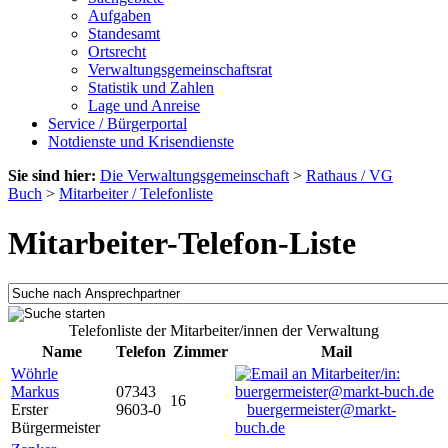
Aufgaben
Standesamt
Ortsrecht
Verwaltungsgemeinschaftsrat
Statistik und Zahlen
Lage und Anreise
Service / Bürgerportal
Notdienste und Krisendienste
Sie sind hier:
Die Verwaltungsgemeinschaft
>
Rathaus / VG
Buch
>
Mitarbeiter / Telefonliste
Mitarbeiter-Telefon-Liste
Telefonliste der Mitarbeiter/innen der Verwaltung
Name
Telefon
Zimmer
Mail
Wöhrle
Markus
07343
16
Erster
9603-0
buergermeister@markt-
Bürgermeister
buch.de