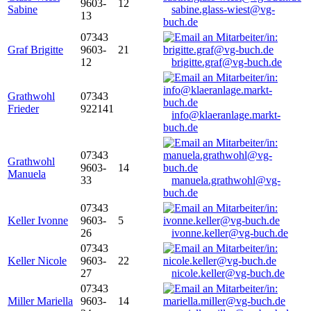
9603-
12
Sabine
sabine.glass-wiest@vg-
13
buch.de
07343
Graf Brigitte
9603-
21
12
brigitte.graf@vg-buch.de
Grathwohl
07343
Frieder
922141
info@klaeranlage.markt-
buch.de
07343
Grathwohl
9603-
14
Manuela
33
manuela.grathwohl@vg-
buch.de
07343
Keller Ivonne
9603-
5
26
ivonne.keller@vg-buch.de
07343
Keller Nicole
9603-
22
27
nicole.keller@vg-buch.de
07343
Miller Mariella
9603-
14