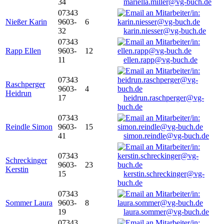
34
mariella.miller@vg-buch.de
07343
Nießer Karin
9603-
6
32
karin.niesser@vg-buch.de
07343
Rapp Ellen
9603-
12
11
ellen.rapp@vg-buch.de
07343
Raschperger
9603-
4
Heidrun
17
heidrun.raschperger@vg-
buch.de
07343
Reindle Simon
9603-
15
41
simon.reindle@vg-buch.de
07343
Schreckinger
9603-
23
Kerstin
15
kerstin.schreckinger@vg-
buch.de
07343
Sommer Laura
9603-
8
19
laura.sommer@vg-buch.de
07343