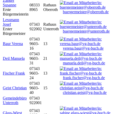
Zanker
Susanne
08333
Rathaus
Erste
8965
Oberroth
buergermeister@oberroth.de
Bürgermeisterin
Lessmann
Josef
07343
Rathaus
Erster
922002
Unterroth
buergermeister@unterroth.de
Bürgermeister
07343
Baur Verena
9603-
13
16
verena.baur@vg-buch.de
07343
Deil Manuela
9603-
21
31
manuela.deil@vg-buch.de
07343
Fischer Frank
9603-
13
24
frank.fischer@vg-buch.de
07343
Geist Christian
9603-
15
40
christian.geist@vg-buch.de
Gemeindebüro
07343
Unterroth
922001
07343
Glass-Wiest