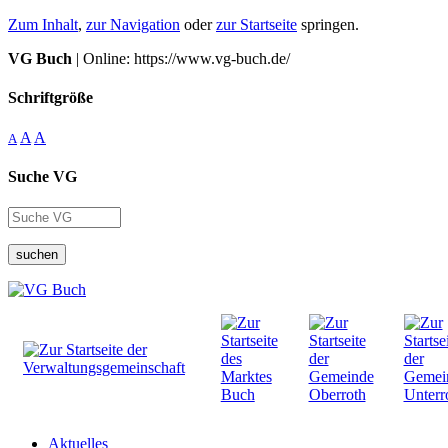
Zum Inhalt
,
zur Navigation
oder
zur Startseite
springen.
VG Buch
| Online: https://www.vg-buch.de/
Schriftgröße
A
A
A
Suche VG
suchen
Aktuelles