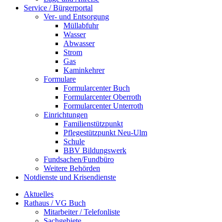
Service / Bürgerportal
Ver- und Entsorgung
Müllabfuhr
Wasser
Abwasser
Strom
Gas
Kaminkehrer
Formulare
Formularcenter Buch
Formularcenter Oberroth
Formularcenter Unterroth
Einrichtungen
Familienstützpunkt
Pflegestützpunkt Neu-Ulm
Schule
BBV Bildungswerk
Fundsachen/Fundbüro
Weitere Behörden
Notdienste und Krisendienste
Aktuelles
Rathaus / VG Buch
Mitarbeiter / Telefonliste
Sachgebiete