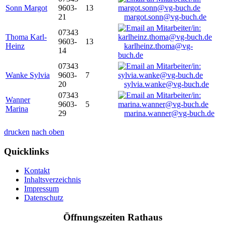
Sonn Margot
9603-
13
21
margot.sonn@vg-buch.de
07343
Thoma Karl-
9603-
13
Heinz
karlheinz.thoma@vg-
14
buch.de
07343
Wanke Sylvia
9603-
7
20
sylvia.wanke@vg-buch.de
07343
Wanner
9603-
5
Marina
29
marina.wanner@vg-buch.de
drucken
nach oben
Quicklinks
Kontakt
Inhaltsverzeichnis
Impressum
Datenschutz
Öffnungszeiten Rathaus