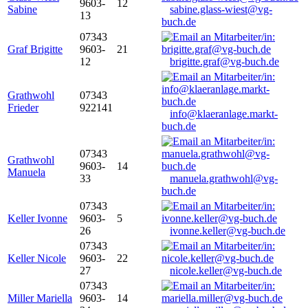
9603-
12
Sabine
sabine.glass-wiest@vg-
13
buch.de
07343
Graf Brigitte
9603-
21
12
brigitte.graf@vg-buch.de
Grathwohl
07343
Frieder
922141
info@klaeranlage.markt-
buch.de
07343
Grathwohl
9603-
14
Manuela
33
manuela.grathwohl@vg-
buch.de
07343
Keller Ivonne
9603-
5
26
ivonne.keller@vg-buch.de
07343
Keller Nicole
9603-
22
27
nicole.keller@vg-buch.de
07343
Miller Mariella
9603-
14