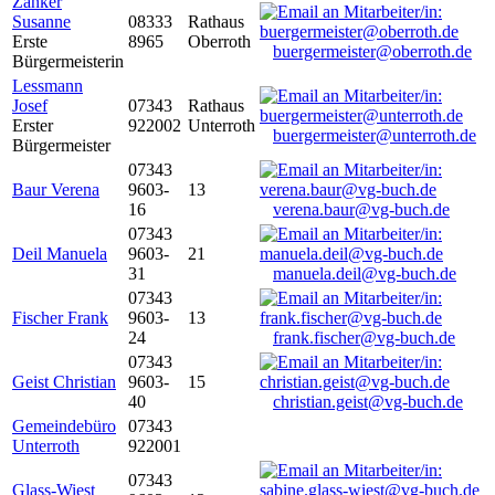
Zanker
Susanne
08333
Rathaus
Erste
8965
Oberroth
buergermeister@oberroth.de
Bürgermeisterin
Lessmann
Josef
07343
Rathaus
Erster
922002
Unterroth
buergermeister@unterroth.de
Bürgermeister
07343
Baur Verena
9603-
13
16
verena.baur@vg-buch.de
07343
Deil Manuela
9603-
21
31
manuela.deil@vg-buch.de
07343
Fischer Frank
9603-
13
24
frank.fischer@vg-buch.de
07343
Geist Christian
9603-
15
40
christian.geist@vg-buch.de
Gemeindebüro
07343
Unterroth
922001
07343
Glass-Wiest