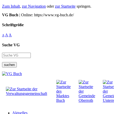
Zum Inhalt
,
zur Navigation
oder
zur Startseite
springen.
VG Buch
| Online: https://www.vg-buch.de/
Schriftgröße
A
A
A
Suche VG
suchen
Aktuelles