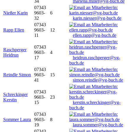
34
mariella.miller@vg-buch.de
07343
Nießer Karin
9603-
6
32
karin.niesser@vg-buch.de
07343
Rapp Ellen
9603-
12
11
ellen.rapp@vg-buch.de
07343
Raschperger
9603-
4
Heidrun
17
heidrun.raschperger@vg-
buch.de
07343
Reindle Simon
9603-
15
41
simon.reindle@vg-buch.de
07343
Schreckinger
9603-
23
Kerstin
15
kerstin.schreckinger@vg-
buch.de
07343
Sommer Laura
9603-
8
19
laura.sommer@vg-buch.de
07343