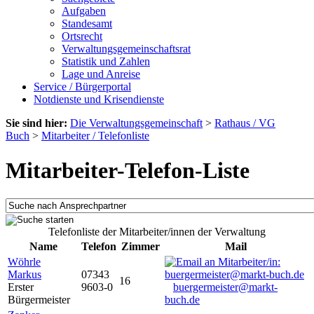
Aufgaben
Standesamt
Ortsrecht
Verwaltungsgemeinschaftsrat
Statistik und Zahlen
Lage und Anreise
Service / Bürgerportal
Notdienste und Krisendienste
Sie sind hier:
Die Verwaltungsgemeinschaft
>
Rathaus / VG
Buch
>
Mitarbeiter / Telefonliste
Mitarbeiter-Telefon-Liste
Telefonliste der Mitarbeiter/innen der Verwaltung
Name
Telefon
Zimmer
Mail
Wöhrle
Markus
07343
16
Erster
9603-0
buergermeister@markt-
Bürgermeister
buch.de