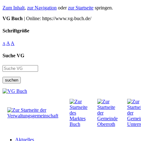
Zum Inhalt
,
zur Navigation
oder
zur Startseite
springen.
VG Buch
| Online: https://www.vg-buch.de/
Schriftgröße
A
A
A
Suche VG
suchen
Aktuelles