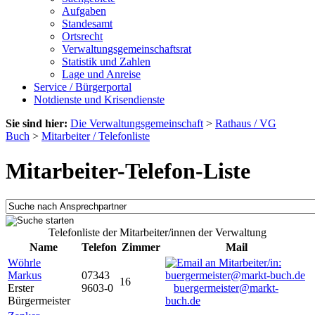
Aufgaben
Standesamt
Ortsrecht
Verwaltungsgemeinschaftsrat
Statistik und Zahlen
Lage und Anreise
Service / Bürgerportal
Notdienste und Krisendienste
Sie sind hier:
Die Verwaltungsgemeinschaft
>
Rathaus / VG
Buch
>
Mitarbeiter / Telefonliste
Mitarbeiter-Telefon-Liste
Telefonliste der Mitarbeiter/innen der Verwaltung
Name
Telefon
Zimmer
Mail
Wöhrle
Markus
07343
16
Erster
9603-0
buergermeister@markt-
Bürgermeister
buch.de