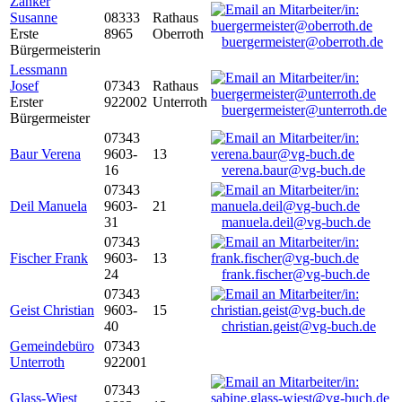
Zanker
Susanne
08333
Rathaus
Erste
8965
Oberroth
buergermeister@oberroth.de
Bürgermeisterin
Lessmann
Josef
07343
Rathaus
Erster
922002
Unterroth
buergermeister@unterroth.de
Bürgermeister
07343
Baur Verena
9603-
13
16
verena.baur@vg-buch.de
07343
Deil Manuela
9603-
21
31
manuela.deil@vg-buch.de
07343
Fischer Frank
9603-
13
24
frank.fischer@vg-buch.de
07343
Geist Christian
9603-
15
40
christian.geist@vg-buch.de
Gemeindebüro
07343
Unterroth
922001
07343
Glass-Wiest