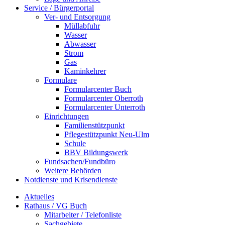
Service / Bürgerportal
Ver- und Entsorgung
Müllabfuhr
Wasser
Abwasser
Strom
Gas
Kaminkehrer
Formulare
Formularcenter Buch
Formularcenter Oberroth
Formularcenter Unterroth
Einrichtungen
Familienstützpunkt
Pflegestützpunkt Neu-Ulm
Schule
BBV Bildungswerk
Fundsachen/Fundbüro
Weitere Behörden
Notdienste und Krisendienste
Aktuelles
Rathaus / VG Buch
Mitarbeiter / Telefonliste
Sachgebiete