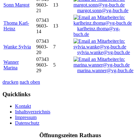
Sonn Margot
9603-
13
21
margot.sonn@vg-buch.de
07343
Thoma Karl-
9603-
13
Heinz
karlheinz.thoma@vg-
14
buch.de
07343
Wanke Sylvia
9603-
7
20
sylvia.wanke@vg-buch.de
07343
Wanner
9603-
5
Marina
29
marina.wanner@vg-buch.de
drucken
nach oben
Quicklinks
Kontakt
Inhaltsverzeichnis
Impressum
Datenschutz
Öffnungszeiten Rathaus