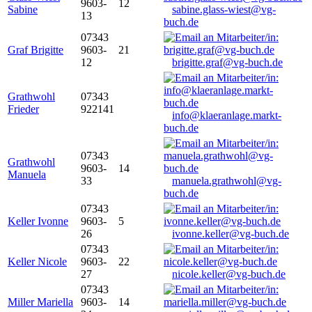
9603-
12
Sabine
sabine.glass-wiest@vg-
13
buch.de
07343
Graf Brigitte
9603-
21
12
brigitte.graf@vg-buch.de
Grathwohl
07343
Frieder
922141
info@klaeranlage.markt-
buch.de
07343
Grathwohl
9603-
14
Manuela
33
manuela.grathwohl@vg-
buch.de
07343
Keller Ivonne
9603-
5
26
ivonne.keller@vg-buch.de
07343
Keller Nicole
9603-
22
27
nicole.keller@vg-buch.de
07343
Miller Mariella
9603-
14