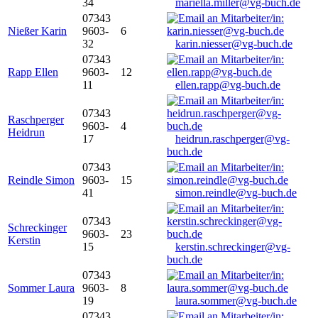
34
mariella.miller@vg-buch.de
07343
Nießer Karin
9603-
6
32
karin.niesser@vg-buch.de
07343
Rapp Ellen
9603-
12
11
ellen.rapp@vg-buch.de
07343
Raschperger
9603-
4
Heidrun
17
heidrun.raschperger@vg-
buch.de
07343
Reindle Simon
9603-
15
41
simon.reindle@vg-buch.de
07343
Schreckinger
9603-
23
Kerstin
15
kerstin.schreckinger@vg-
buch.de
07343
Sommer Laura
9603-
8
19
laura.sommer@vg-buch.de
07343