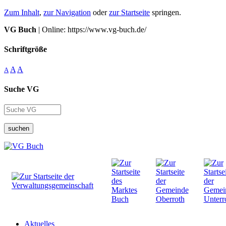
Zum Inhalt
,
zur Navigation
oder
zur Startseite
springen.
VG Buch
| Online: https://www.vg-buch.de/
Schriftgröße
A
A
A
Suche VG
suchen
Aktuelles