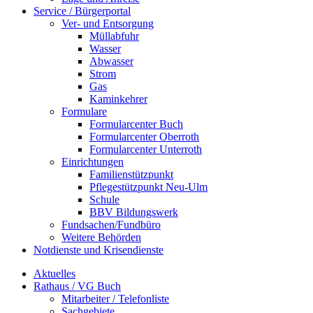
Service / Bürgerportal
Ver- und Entsorgung
Müllabfuhr
Wasser
Abwasser
Strom
Gas
Kaminkehrer
Formulare
Formularcenter Buch
Formularcenter Oberroth
Formularcenter Unterroth
Einrichtungen
Familienstützpunkt
Pflegestützpunkt Neu-Ulm
Schule
BBV Bildungswerk
Fundsachen/Fundbüro
Weitere Behörden
Notdienste und Krisendienste
Aktuelles
Rathaus / VG Buch
Mitarbeiter / Telefonliste
Sachgebiete