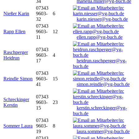
34
mariella.miller@vg-buch.de
07343
Nießer Karin
9603-
6
32
karin.niesser@vg-buch.de
07343
Rapp Ellen
9603-
12
11
ellen.rapp@vg-buch.de
07343
Raschperger
9603-
4
Heidrun
17
heidrun.raschperger@vg-
buch.de
07343
Reindle Simon
9603-
15
41
simon.reindle@vg-buch.de
07343
Schreckinger
9603-
23
Kerstin
15
kerstin.schreckinger@vg-
buch.de
07343
Sommer Laura
9603-
8
19
laura.sommer@vg-buch.de
07343