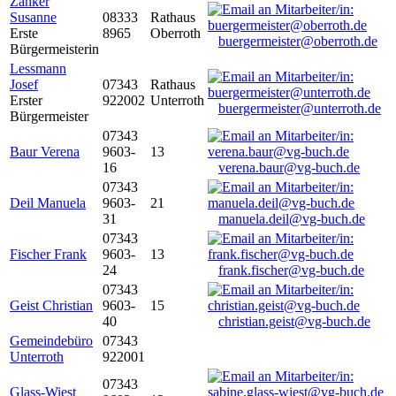
Zanker
Susanne
08333
Rathaus
Erste
8965
Oberroth
buergermeister@oberroth.de
Bürgermeisterin
Lessmann
Josef
07343
Rathaus
Erster
922002
Unterroth
buergermeister@unterroth.de
Bürgermeister
07343
Baur Verena
9603-
13
16
verena.baur@vg-buch.de
07343
Deil Manuela
9603-
21
31
manuela.deil@vg-buch.de
07343
Fischer Frank
9603-
13
24
frank.fischer@vg-buch.de
07343
Geist Christian
9603-
15
40
christian.geist@vg-buch.de
Gemeindebüro
07343
Unterroth
922001
07343
Glass-Wiest