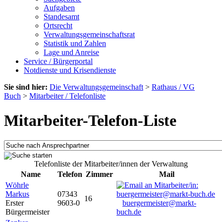
Aufgaben
Standesamt
Ortsrecht
Verwaltungsgemeinschaftsrat
Statistik und Zahlen
Lage und Anreise
Service / Bürgerportal
Notdienste und Krisendienste
Sie sind hier:
Die Verwaltungsgemeinschaft
>
Rathaus / VG
Buch
>
Mitarbeiter / Telefonliste
Mitarbeiter-Telefon-Liste
Telefonliste der Mitarbeiter/innen der Verwaltung
Name
Telefon
Zimmer
Mail
Wöhrle
Markus
07343
16
Erster
9603-0
buergermeister@markt-
Bürgermeister
buch.de