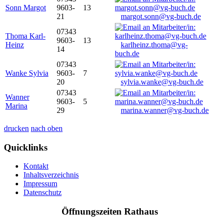
Sonn Margot
9603-
13
21
margot.sonn@vg-buch.de
07343
Thoma Karl-
9603-
13
Heinz
karlheinz.thoma@vg-
14
buch.de
07343
Wanke Sylvia
9603-
7
20
sylvia.wanke@vg-buch.de
07343
Wanner
9603-
5
Marina
29
marina.wanner@vg-buch.de
drucken
nach oben
Quicklinks
Kontakt
Inhaltsverzeichnis
Impressum
Datenschutz
Öffnungszeiten Rathaus