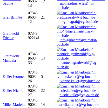
9603-
12
Sabine
sabine.glass-wiest@vg-
13
buch.de
07343
Graf Brigitte
9603-
21
12
brigitte.graf@vg-buch.de
Grathwohl
07343
Frieder
922141
info@klaeranlage.markt-
buch.de
07343
Grathwohl
9603-
14
Manuela
33
manuela.grathwohl@vg-
buch.de
07343
Keller Ivonne
9603-
5
26
ivonne.keller@vg-buch.de
07343
Keller Nicole
9603-
22
27
nicole.keller@vg-buch.de
07343
Miller Mariella
9603-
14