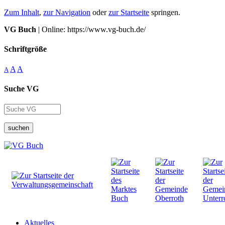
Zum Inhalt
,
zur Navigation
oder
zur Startseite
springen.
VG Buch
| Online: https://www.vg-buch.de/
Schriftgröße
A
A
A
Suche VG
suchen
Aktuelles