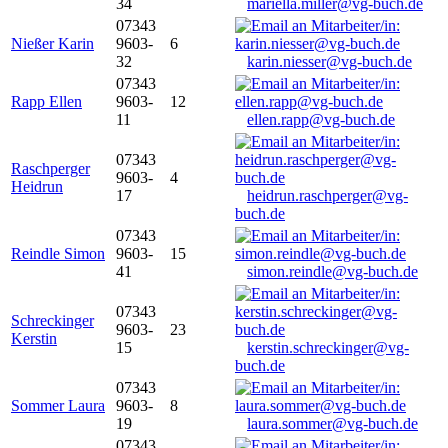
34
mariella.miller@vg-buch.de
07343
Nießer Karin
9603-
6
32
karin.niesser@vg-buch.de
07343
Rapp Ellen
9603-
12
11
ellen.rapp@vg-buch.de
07343
Raschperger
9603-
4
Heidrun
17
heidrun.raschperger@vg-
buch.de
07343
Reindle Simon
9603-
15
41
simon.reindle@vg-buch.de
07343
Schreckinger
9603-
23
Kerstin
15
kerstin.schreckinger@vg-
buch.de
07343
Sommer Laura
9603-
8
19
laura.sommer@vg-buch.de
07343