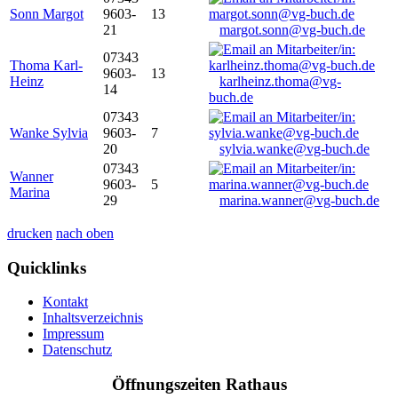
Sonn Margot
9603-
13
21
margot.sonn@vg-buch.de
07343
Thoma Karl-
9603-
13
Heinz
karlheinz.thoma@vg-
14
buch.de
07343
Wanke Sylvia
9603-
7
20
sylvia.wanke@vg-buch.de
07343
Wanner
9603-
5
Marina
29
marina.wanner@vg-buch.de
drucken
nach oben
Quicklinks
Kontakt
Inhaltsverzeichnis
Impressum
Datenschutz
Öffnungszeiten Rathaus