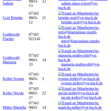
9603-
12
Sabine
sabine.glass-wiest@vg-
13
buch.de
07343
Graf Brigitte
9603-
21
12
brigitte.graf@vg-buch.de
Grathwohl
07343
Frieder
922141
info@klaeranlage.markt-
buch.de
07343
Grathwohl
9603-
14
Manuela
33
manuela.grathwohl@vg-
buch.de
07343
Keller Ivonne
9603-
5
26
ivonne.keller@vg-buch.de
07343
Keller Nicole
9603-
22
27
nicole.keller@vg-buch.de
07343
Miller Mariella
9603-
14