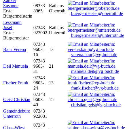
Zanker
Susanne
08333
Rathaus
Erste
8965
Oberroth
buergermeister@oberroth.de
Bürgermeisterin
Lessmann
Josef
07343
Rathaus
Erster
922002
Unterroth
buergermeister@unterroth.de
Bürgermeister
07343
Baur Verena
9603-
13
16
verena.baur@vg-buch.de
07343
Deil Manuela
9603-
21
31
manuela.deil@vg-buch.de
07343
Fischer Frank
9603-
13
24
frank.fischer@vg-buch.de
07343
Geist Christian
9603-
15
40
christian.geist@vg-buch.de
Gemeindebüro
07343
Unterroth
922001
07343
Glass-Wiest