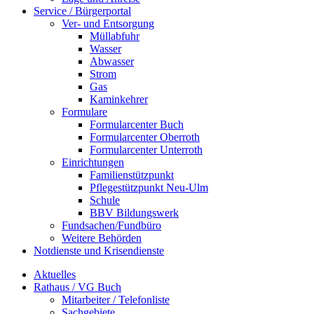
Service / Bürgerportal
Ver- und Entsorgung
Müllabfuhr
Wasser
Abwasser
Strom
Gas
Kaminkehrer
Formulare
Formularcenter Buch
Formularcenter Oberroth
Formularcenter Unterroth
Einrichtungen
Familienstützpunkt
Pflegestützpunkt Neu-Ulm
Schule
BBV Bildungswerk
Fundsachen/Fundbüro
Weitere Behörden
Notdienste und Krisendienste
Aktuelles
Rathaus / VG Buch
Mitarbeiter / Telefonliste
Sachgebiete