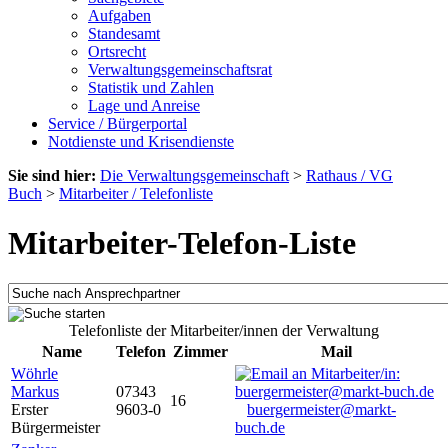
Aufgaben
Standesamt
Ortsrecht
Verwaltungsgemeinschaftsrat
Statistik und Zahlen
Lage und Anreise
Service / Bürgerportal
Notdienste und Krisendienste
Sie sind hier:
Die Verwaltungsgemeinschaft
>
Rathaus / VG
Buch
>
Mitarbeiter / Telefonliste
Mitarbeiter-Telefon-Liste
Telefonliste der Mitarbeiter/innen der Verwaltung
Name
Telefon
Zimmer
Mail
Wöhrle
Markus
07343
16
Erster
9603-0
buergermeister@markt-
Bürgermeister
buch.de