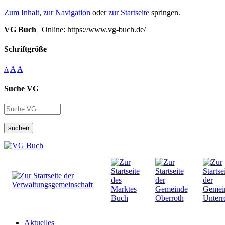
Zum Inhalt
,
zur Navigation
oder
zur Startseite
springen.
VG Buch
| Online: https://www.vg-buch.de/
Schriftgröße
A
A
A
Suche VG
suchen
Aktuelles