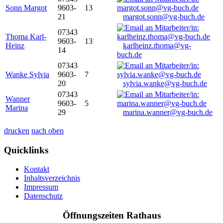
Sonn Margot
9603-
13
21
margot.sonn@vg-buch.de
07343
Thoma Karl-
9603-
13
Heinz
karlheinz.thoma@vg-
14
buch.de
07343
Wanke Sylvia
9603-
7
20
sylvia.wanke@vg-buch.de
07343
Wanner
9603-
5
Marina
29
marina.wanner@vg-buch.de
drucken
nach oben
Quicklinks
Kontakt
Inhaltsverzeichnis
Impressum
Datenschutz
Öffnungszeiten Rathaus