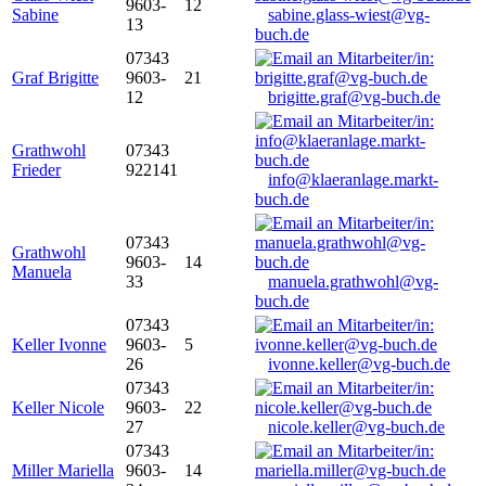
9603-
12
Sabine
sabine.glass-wiest@vg-
13
buch.de
07343
Graf Brigitte
9603-
21
12
brigitte.graf@vg-buch.de
Grathwohl
07343
Frieder
922141
info@klaeranlage.markt-
buch.de
07343
Grathwohl
9603-
14
Manuela
33
manuela.grathwohl@vg-
buch.de
07343
Keller Ivonne
9603-
5
26
ivonne.keller@vg-buch.de
07343
Keller Nicole
9603-
22
27
nicole.keller@vg-buch.de
07343
Miller Mariella
9603-
14