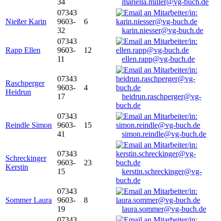
34
mariella.miller@vg-buch.de
07343
Nießer Karin
9603-
6
32
karin.niesser@vg-buch.de
07343
Rapp Ellen
9603-
12
11
ellen.rapp@vg-buch.de
07343
Raschperger
9603-
4
Heidrun
17
heidrun.raschperger@vg-
buch.de
07343
Reindle Simon
9603-
15
41
simon.reindle@vg-buch.de
07343
Schreckinger
9603-
23
Kerstin
15
kerstin.schreckinger@vg-
buch.de
07343
Sommer Laura
9603-
8
19
laura.sommer@vg-buch.de
07343