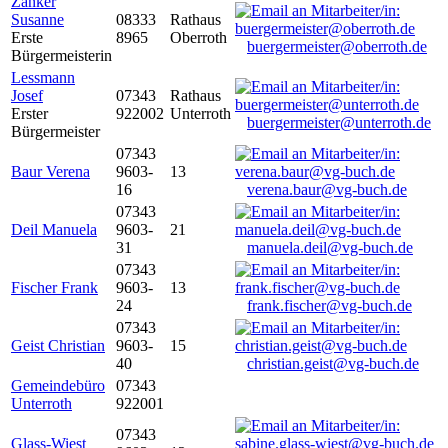
Zanker
Susanne
08333
Rathaus
Erste
8965
Oberroth
buergermeister@oberroth.de
Bürgermeisterin
Lessmann
Josef
07343
Rathaus
Erster
922002
Unterroth
buergermeister@unterroth.de
Bürgermeister
07343
Baur Verena
9603-
13
16
verena.baur@vg-buch.de
07343
Deil Manuela
9603-
21
31
manuela.deil@vg-buch.de
07343
Fischer Frank
9603-
13
24
frank.fischer@vg-buch.de
07343
Geist Christian
9603-
15
40
christian.geist@vg-buch.de
Gemeindebüro
07343
Unterroth
922001
07343
Glass-Wiest