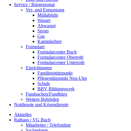
Service / Bürgerportal
Ver- und Entsorgung
Müllabfuhr
Wasser
Abwasser
Strom
Gas
Kaminkehrer
Formulare
Formularcenter Buch
Formularcenter Oberroth
Formularcenter Unterroth
Einrichtungen
Familienstützpunkt
Pflegestützpunkt Neu-Ulm
Schule
BBV Bildungswerk
Fundsachen/Fundbüro
Weitere Behörden
Notdienste und Krisendienste
Aktuelles
Rathaus / VG Buch
Mitarbeiter / Telefonliste
Sachgebiete