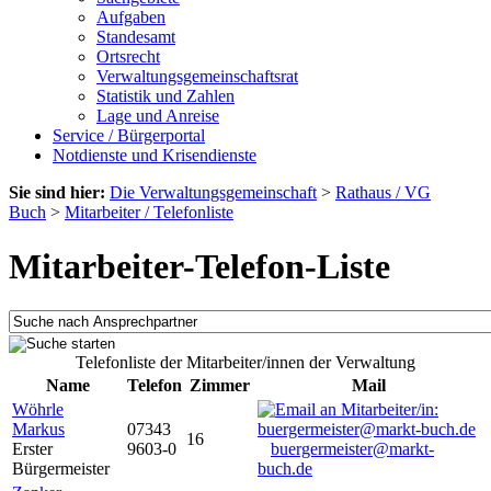
Aufgaben
Standesamt
Ortsrecht
Verwaltungsgemeinschaftsrat
Statistik und Zahlen
Lage und Anreise
Service / Bürgerportal
Notdienste und Krisendienste
Sie sind hier:
Die Verwaltungsgemeinschaft
>
Rathaus / VG
Buch
>
Mitarbeiter / Telefonliste
Mitarbeiter-Telefon-Liste
Telefonliste der Mitarbeiter/innen der Verwaltung
Name
Telefon
Zimmer
Mail
Wöhrle
Markus
07343
16
Erster
9603-0
buergermeister@markt-
Bürgermeister
buch.de