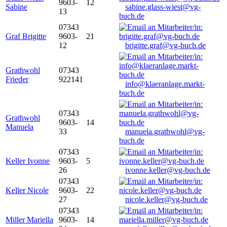
9603-
12
Sabine
sabine.glass-wiest@vg-
13
buch.de
07343
Graf Brigitte
9603-
21
12
brigitte.graf@vg-buch.de
Grathwohl
07343
Frieder
922141
info@klaeranlage.markt-
buch.de
07343
Grathwohl
9603-
14
Manuela
33
manuela.grathwohl@vg-
buch.de
07343
Keller Ivonne
9603-
5
26
ivonne.keller@vg-buch.de
07343
Keller Nicole
9603-
22
27
nicole.keller@vg-buch.de
07343
Miller Mariella
9603-
14