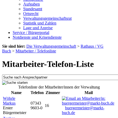
Aufgaben
Standesamt
Ortsrecht
Verwaltungsgemeinschaftsrat
Statistik und Zahlen
Lage und Anreise
Service / Bürgerportal
Notdienste und Krisendienste
Sie sind hier:
Die Verwaltungsgemeinschaft
>
Rathaus / VG
Buch
>
Mitarbeiter / Telefonliste
Mitarbeiter-Telefon-Liste
Telefonliste der Mitarbeiter/innen der Verwaltung
Name
Telefon
Zimmer
Mail
Wöhrle
Markus
07343
16
Erster
9603-0
buergermeister@markt-
Bürgermeister
buch.de