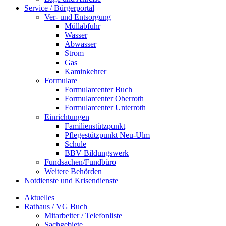
Service / Bürgerportal
Ver- und Entsorgung
Müllabfuhr
Wasser
Abwasser
Strom
Gas
Kaminkehrer
Formulare
Formularcenter Buch
Formularcenter Oberroth
Formularcenter Unterroth
Einrichtungen
Familienstützpunkt
Pflegestützpunkt Neu-Ulm
Schule
BBV Bildungswerk
Fundsachen/Fundbüro
Weitere Behörden
Notdienste und Krisendienste
Aktuelles
Rathaus / VG Buch
Mitarbeiter / Telefonliste
Sachgebiete