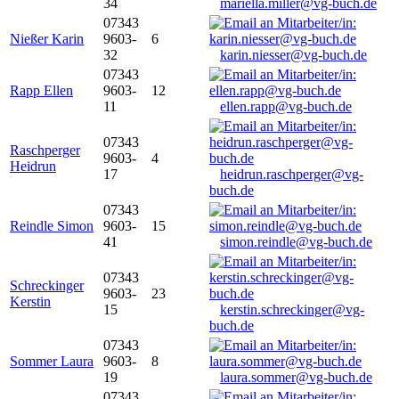
34
mariella.miller@vg-buch.de
07343
Nießer Karin
9603-
6
32
karin.niesser@vg-buch.de
07343
Rapp Ellen
9603-
12
11
ellen.rapp@vg-buch.de
07343
Raschperger
9603-
4
Heidrun
17
heidrun.raschperger@vg-
buch.de
07343
Reindle Simon
9603-
15
41
simon.reindle@vg-buch.de
07343
Schreckinger
9603-
23
Kerstin
15
kerstin.schreckinger@vg-
buch.de
07343
Sommer Laura
9603-
8
19
laura.sommer@vg-buch.de
07343