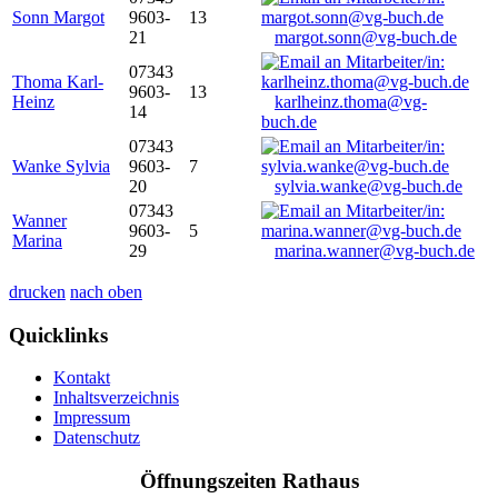
Sonn Margot
9603-
13
21
margot.sonn@vg-buch.de
07343
Thoma Karl-
9603-
13
Heinz
karlheinz.thoma@vg-
14
buch.de
07343
Wanke Sylvia
9603-
7
20
sylvia.wanke@vg-buch.de
07343
Wanner
9603-
5
Marina
29
marina.wanner@vg-buch.de
drucken
nach oben
Quicklinks
Kontakt
Inhaltsverzeichnis
Impressum
Datenschutz
Öffnungszeiten Rathaus