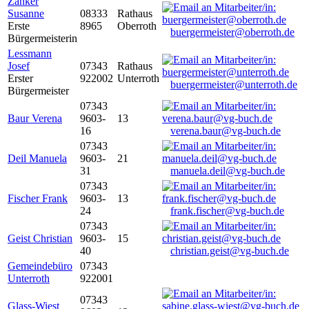
Zanker
Susanne
08333
Rathaus
Erste
8965
Oberroth
buergermeister@oberroth.de
Bürgermeisterin
Lessmann
Josef
07343
Rathaus
Erster
922002
Unterroth
buergermeister@unterroth.de
Bürgermeister
07343
Baur Verena
9603-
13
16
verena.baur@vg-buch.de
07343
Deil Manuela
9603-
21
31
manuela.deil@vg-buch.de
07343
Fischer Frank
9603-
13
24
frank.fischer@vg-buch.de
07343
Geist Christian
9603-
15
40
christian.geist@vg-buch.de
Gemeindebüro
07343
Unterroth
922001
07343
Glass-Wiest