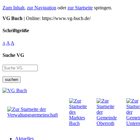
Zum Inhalt
,
zur Navigation
oder
zur Startseite
springen.
VG Buch
| Online: https://www.vg-buch.de/
Schriftgröße
A
A
A
Suche VG
suchen
Aktuelles