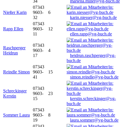
34
mariella.miller@vg-buch.de
07343
Nießer Karin
9603-
6
32
karin.niesser@vg-buch.de
07343
Rapp Ellen
9603-
12
11
ellen.rapp@vg-buch.de
07343
Raschperger
9603-
4
Heidrun
17
heidrun.raschperger@vg-
buch.de
07343
Reindle Simon
9603-
15
41
simon.reindle@vg-buch.de
07343
Schreckinger
9603-
23
Kerstin
15
kerstin.schreckinger@vg-
buch.de
07343
Sommer Laura
9603-
8
19
laura.sommer@vg-buch.de
07343