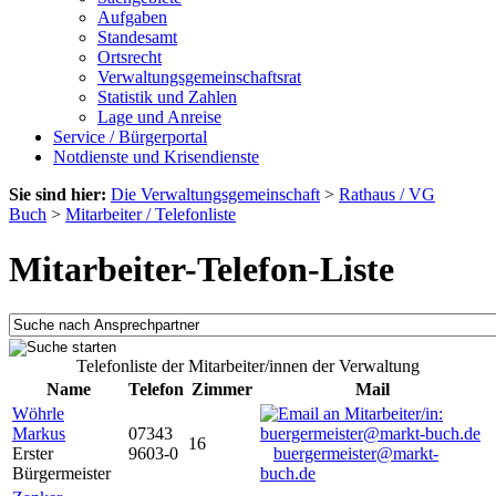
Aufgaben
Standesamt
Ortsrecht
Verwaltungsgemeinschaftsrat
Statistik und Zahlen
Lage und Anreise
Service / Bürgerportal
Notdienste und Krisendienste
Sie sind hier:
Die Verwaltungsgemeinschaft
>
Rathaus / VG
Buch
>
Mitarbeiter / Telefonliste
Mitarbeiter-Telefon-Liste
Telefonliste der Mitarbeiter/innen der Verwaltung
Name
Telefon
Zimmer
Mail
Wöhrle
Markus
07343
16
Erster
9603-0
buergermeister@markt-
Bürgermeister
buch.de