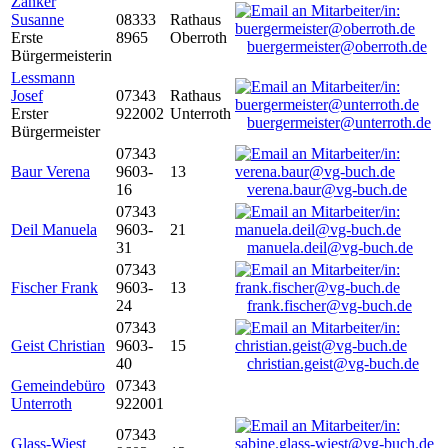
Zanker
Susanne
08333
Rathaus
Erste
8965
Oberroth
buergermeister@oberroth.de
Bürgermeisterin
Lessmann
Josef
07343
Rathaus
Erster
922002
Unterroth
buergermeister@unterroth.de
Bürgermeister
07343
Baur Verena
9603-
13
16
verena.baur@vg-buch.de
07343
Deil Manuela
9603-
21
31
manuela.deil@vg-buch.de
07343
Fischer Frank
9603-
13
24
frank.fischer@vg-buch.de
07343
Geist Christian
9603-
15
40
christian.geist@vg-buch.de
Gemeindebüro
07343
Unterroth
922001
07343
Glass-Wiest