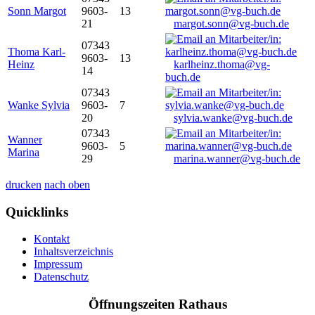
Sonn Margot
9603-
13
21
margot.sonn@vg-buch.de
07343
Thoma Karl-
9603-
13
Heinz
karlheinz.thoma@vg-
14
buch.de
07343
Wanke Sylvia
9603-
7
20
sylvia.wanke@vg-buch.de
07343
Wanner
9603-
5
Marina
29
marina.wanner@vg-buch.de
drucken
nach oben
Quicklinks
Kontakt
Inhaltsverzeichnis
Impressum
Datenschutz
Öffnungszeiten Rathaus