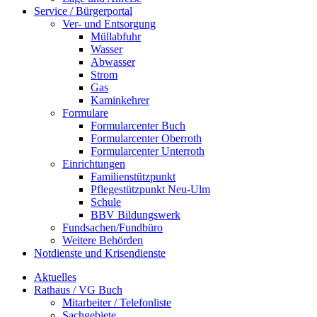
Service / Bürgerportal
Ver- und Entsorgung
Müllabfuhr
Wasser
Abwasser
Strom
Gas
Kaminkehrer
Formulare
Formularcenter Buch
Formularcenter Oberroth
Formularcenter Unterroth
Einrichtungen
Familienstützpunkt
Pflegestützpunkt Neu-Ulm
Schule
BBV Bildungswerk
Fundsachen/Fundbüro
Weitere Behörden
Notdienste und Krisendienste
Aktuelles
Rathaus / VG Buch
Mitarbeiter / Telefonliste
Sachgebiete