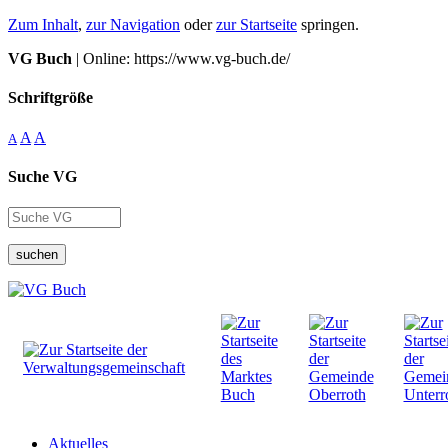
Zum Inhalt
,
zur Navigation
oder
zur Startseite
springen.
VG Buch
| Online: https://www.vg-buch.de/
Schriftgröße
A
A
A
Suche VG
suchen
Aktuelles