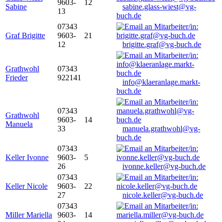
9603-
12
Sabine
sabine.glass-wiest@vg-
13
buch.de
07343
Graf Brigitte
9603-
21
12
brigitte.graf@vg-buch.de
Grathwohl
07343
Frieder
922141
info@klaeranlage.markt-
buch.de
07343
Grathwohl
9603-
14
Manuela
33
manuela.grathwohl@vg-
buch.de
07343
Keller Ivonne
9603-
5
26
ivonne.keller@vg-buch.de
07343
Keller Nicole
9603-
22
27
nicole.keller@vg-buch.de
07343
Miller Mariella
9603-
14