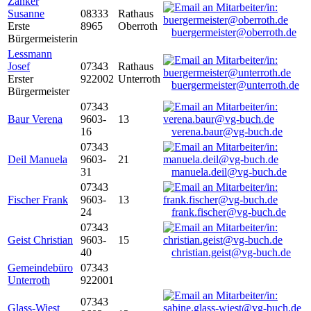
Zanker
Susanne
08333
Rathaus
Erste
8965
Oberroth
buergermeister@oberroth.de
Bürgermeisterin
Lessmann
Josef
07343
Rathaus
Erster
922002
Unterroth
buergermeister@unterroth.de
Bürgermeister
07343
Baur Verena
9603-
13
16
verena.baur@vg-buch.de
07343
Deil Manuela
9603-
21
31
manuela.deil@vg-buch.de
07343
Fischer Frank
9603-
13
24
frank.fischer@vg-buch.de
07343
Geist Christian
9603-
15
40
christian.geist@vg-buch.de
Gemeindebüro
07343
Unterroth
922001
07343
Glass-Wiest