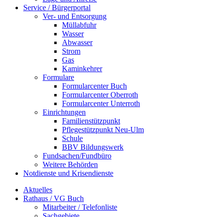
Service / Bürgerportal
Ver- und Entsorgung
Müllabfuhr
Wasser
Abwasser
Strom
Gas
Kaminkehrer
Formulare
Formularcenter Buch
Formularcenter Oberroth
Formularcenter Unterroth
Einrichtungen
Familienstützpunkt
Pflegestützpunkt Neu-Ulm
Schule
BBV Bildungswerk
Fundsachen/Fundbüro
Weitere Behörden
Notdienste und Krisendienste
Aktuelles
Rathaus / VG Buch
Mitarbeiter / Telefonliste
Sachgebiete