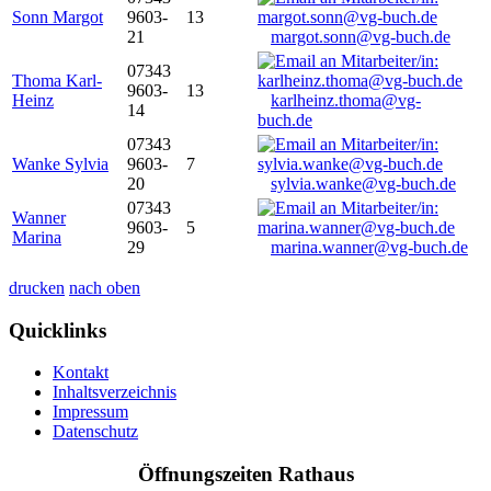
Sonn Margot
9603-
13
21
margot.sonn@vg-buch.de
07343
Thoma Karl-
9603-
13
Heinz
karlheinz.thoma@vg-
14
buch.de
07343
Wanke Sylvia
9603-
7
20
sylvia.wanke@vg-buch.de
07343
Wanner
9603-
5
Marina
29
marina.wanner@vg-buch.de
drucken
nach oben
Quicklinks
Kontakt
Inhaltsverzeichnis
Impressum
Datenschutz
Öffnungszeiten Rathaus