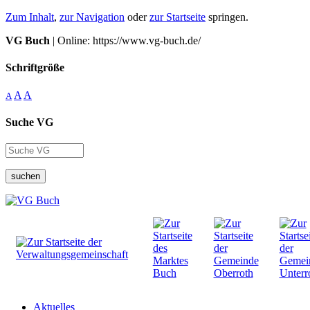
Zum Inhalt
,
zur Navigation
oder
zur Startseite
springen.
VG Buch
| Online: https://www.vg-buch.de/
Schriftgröße
A
A
A
Suche VG
suchen
Aktuelles