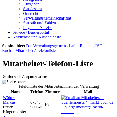
Aufgaben
Standesamt
Ortsrecht
Verwaltungsgemeinschaftsrat
Statistik und Zahlen
Lage und Anreise
Service / Bürgerportal
Notdienste und Krisendienste
Sie sind hier:
Die Verwaltungsgemeinschaft
>
Rathaus / VG
Buch
>
Mitarbeiter / Telefonliste
Mitarbeiter-Telefon-Liste
Telefonliste der Mitarbeiter/innen der Verwaltung
Name
Telefon
Zimmer
Mail
Wöhrle
Markus
07343
16
Erster
9603-0
buergermeister@markt-
Bürgermeister
buch.de