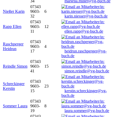
34
mariella.miller@vg-buch.de
07343
Nießer Karin
9603-
6
32
karin.niesser@vg-buch.de
07343
Rapp Ellen
9603-
12
11
ellen.rapp@vg-buch.de
07343
Raschperger
9603-
4
Heidrun
17
heidrun.raschperger@vg-
buch.de
07343
Reindle Simon
9603-
15
41
simon.reindle@vg-buch.de
07343
Schreckinger
9603-
23
Kerstin
15
kerstin.schreckinger@vg-
buch.de
07343
Sommer Laura
9603-
8
19
laura.sommer@vg-buch.de
07343