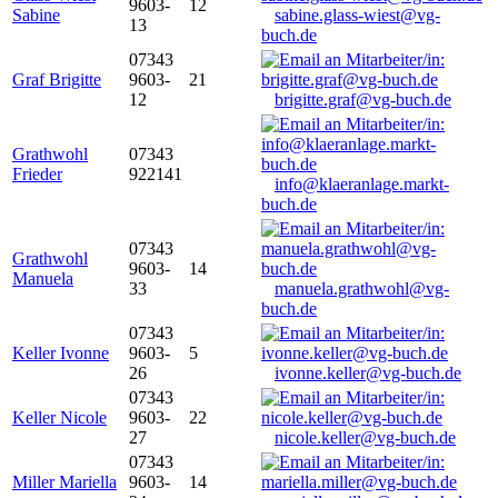
9603-
12
Sabine
sabine.glass-wiest@vg-
13
buch.de
07343
Graf Brigitte
9603-
21
12
brigitte.graf@vg-buch.de
Grathwohl
07343
Frieder
922141
info@klaeranlage.markt-
buch.de
07343
Grathwohl
9603-
14
Manuela
33
manuela.grathwohl@vg-
buch.de
07343
Keller Ivonne
9603-
5
26
ivonne.keller@vg-buch.de
07343
Keller Nicole
9603-
22
27
nicole.keller@vg-buch.de
07343
Miller Mariella
9603-
14