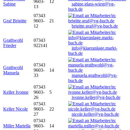
9603-
12
Sabine
sabine.glass-wiest@vg-
13
buch.de
07343
Graf Brigitte
9603-
21
12
brigitte.graf@vg-buch.de
Grathwohl
07343
Frieder
922141
info@klaeranlage.markt-
buch.de
07343
Grathwohl
9603-
14
Manuela
33
manuela.grathwohl@vg-
buch.de
07343
Keller Ivonne
9603-
5
26
ivonne.keller@vg-buch.de
07343
Keller Nicole
9603-
22
27
nicole.keller@vg-buch.de
07343
Miller Mariella
9603-
14