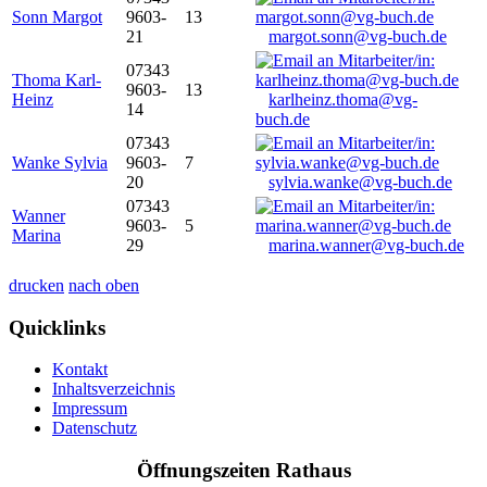
Sonn Margot
9603-
13
21
margot.sonn@vg-buch.de
07343
Thoma Karl-
9603-
13
Heinz
karlheinz.thoma@vg-
14
buch.de
07343
Wanke Sylvia
9603-
7
20
sylvia.wanke@vg-buch.de
07343
Wanner
9603-
5
Marina
29
marina.wanner@vg-buch.de
drucken
nach oben
Quicklinks
Kontakt
Inhaltsverzeichnis
Impressum
Datenschutz
Öffnungszeiten Rathaus