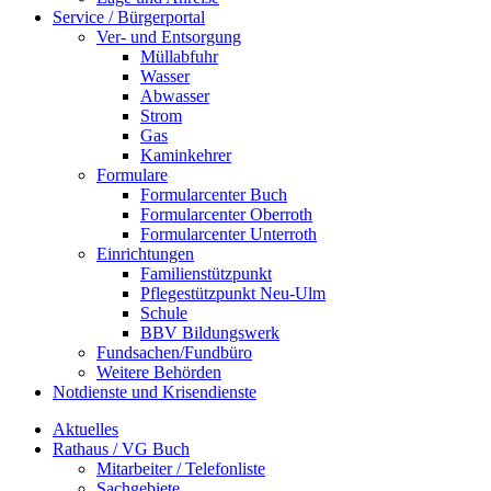
Service / Bürgerportal
Ver- und Entsorgung
Müllabfuhr
Wasser
Abwasser
Strom
Gas
Kaminkehrer
Formulare
Formularcenter Buch
Formularcenter Oberroth
Formularcenter Unterroth
Einrichtungen
Familienstützpunkt
Pflegestützpunkt Neu-Ulm
Schule
BBV Bildungswerk
Fundsachen/Fundbüro
Weitere Behörden
Notdienste und Krisendienste
Aktuelles
Rathaus / VG Buch
Mitarbeiter / Telefonliste
Sachgebiete