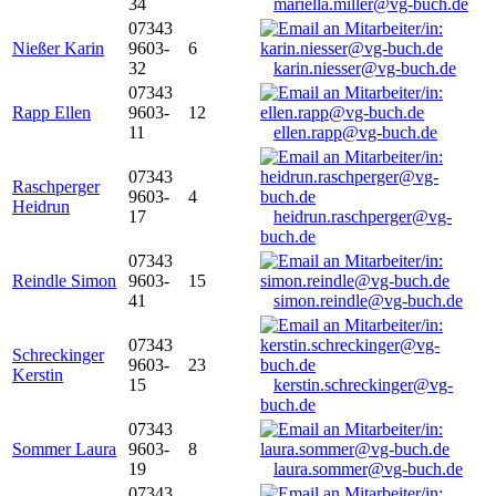
34
mariella.miller@vg-buch.de
07343
Nießer Karin
9603-
6
32
karin.niesser@vg-buch.de
07343
Rapp Ellen
9603-
12
11
ellen.rapp@vg-buch.de
07343
Raschperger
9603-
4
Heidrun
17
heidrun.raschperger@vg-
buch.de
07343
Reindle Simon
9603-
15
41
simon.reindle@vg-buch.de
07343
Schreckinger
9603-
23
Kerstin
15
kerstin.schreckinger@vg-
buch.de
07343
Sommer Laura
9603-
8
19
laura.sommer@vg-buch.de
07343