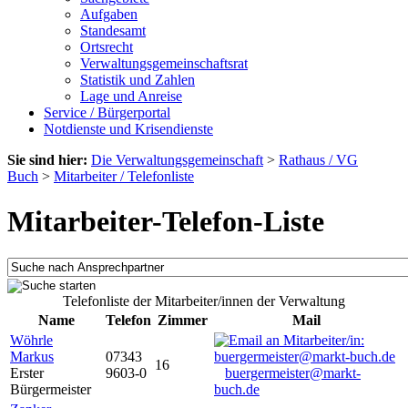
Aufgaben
Standesamt
Ortsrecht
Verwaltungsgemeinschaftsrat
Statistik und Zahlen
Lage und Anreise
Service / Bürgerportal
Notdienste und Krisendienste
Sie sind hier:
Die Verwaltungsgemeinschaft
>
Rathaus / VG
Buch
>
Mitarbeiter / Telefonliste
Mitarbeiter-Telefon-Liste
Telefonliste der Mitarbeiter/innen der Verwaltung
Name
Telefon
Zimmer
Mail
Wöhrle
Markus
07343
16
Erster
9603-0
buergermeister@markt-
Bürgermeister
buch.de