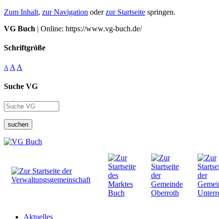
Zum Inhalt
,
zur Navigation
oder
zur Startseite
springen.
VG Buch
| Online: https://www.vg-buch.de/
Schriftgröße
A
A
A
Suche VG
suchen
Aktuelles