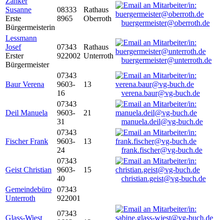
Zanker
Susanne
08333
Rathaus
Erste
8965
Oberroth
buergermeister@oberroth.de
Bürgermeisterin
Lessmann
Josef
07343
Rathaus
Erster
922002
Unterroth
buergermeister@unterroth.de
Bürgermeister
07343
Baur Verena
9603-
13
16
verena.baur@vg-buch.de
07343
Deil Manuela
9603-
21
31
manuela.deil@vg-buch.de
07343
Fischer Frank
9603-
13
24
frank.fischer@vg-buch.de
07343
Geist Christian
9603-
15
40
christian.geist@vg-buch.de
Gemeindebüro
07343
Unterroth
922001
07343
Glass-Wiest