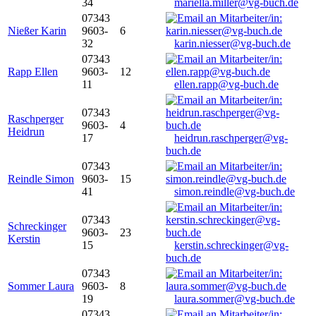
34
mariella.miller@vg-buch.de
07343
Nießer Karin
9603-
6
32
karin.niesser@vg-buch.de
07343
Rapp Ellen
9603-
12
11
ellen.rapp@vg-buch.de
07343
Raschperger
9603-
4
Heidrun
17
heidrun.raschperger@vg-
buch.de
07343
Reindle Simon
9603-
15
41
simon.reindle@vg-buch.de
07343
Schreckinger
9603-
23
Kerstin
15
kerstin.schreckinger@vg-
buch.de
07343
Sommer Laura
9603-
8
19
laura.sommer@vg-buch.de
07343