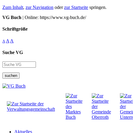
Zum Inhalt
,
zur Navigation
oder
zur Startseite
springen.
VG Buch
| Online: https://www.vg-buch.de/
Schriftgröße
A
A
A
Suche VG
suchen
Aktuelles