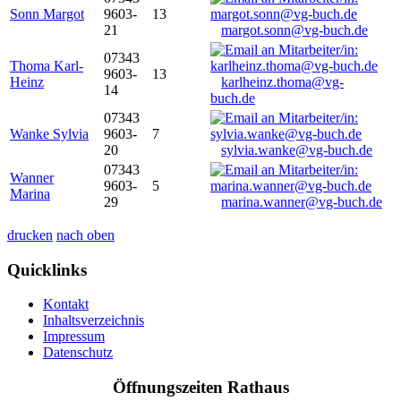
Sonn Margot
9603-
13
21
margot.sonn@vg-buch.de
07343
Thoma Karl-
9603-
13
Heinz
karlheinz.thoma@vg-
14
buch.de
07343
Wanke Sylvia
9603-
7
20
sylvia.wanke@vg-buch.de
07343
Wanner
9603-
5
Marina
29
marina.wanner@vg-buch.de
drucken
nach oben
Quicklinks
Kontakt
Inhaltsverzeichnis
Impressum
Datenschutz
Öffnungszeiten Rathaus