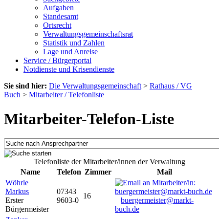
Aufgaben
Standesamt
Ortsrecht
Verwaltungsgemeinschaftsrat
Statistik und Zahlen
Lage und Anreise
Service / Bürgerportal
Notdienste und Krisendienste
Sie sind hier:
Die Verwaltungsgemeinschaft
>
Rathaus / VG
Buch
>
Mitarbeiter / Telefonliste
Mitarbeiter-Telefon-Liste
Telefonliste der Mitarbeiter/innen der Verwaltung
Name
Telefon
Zimmer
Mail
Wöhrle
Markus
07343
16
Erster
9603-0
buergermeister@markt-
Bürgermeister
buch.de