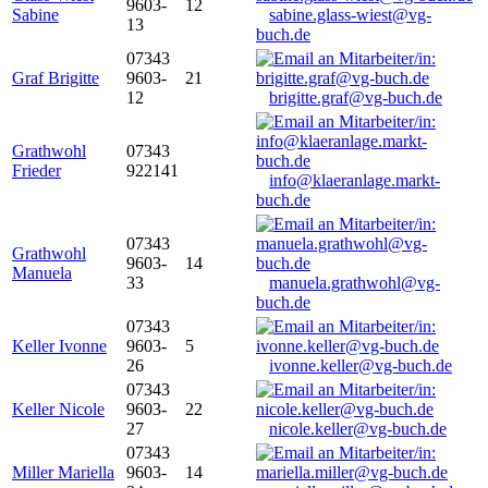
9603-
12
Sabine
sabine.glass-wiest@vg-
13
buch.de
07343
Graf Brigitte
9603-
21
12
brigitte.graf@vg-buch.de
Grathwohl
07343
Frieder
922141
info@klaeranlage.markt-
buch.de
07343
Grathwohl
9603-
14
Manuela
33
manuela.grathwohl@vg-
buch.de
07343
Keller Ivonne
9603-
5
26
ivonne.keller@vg-buch.de
07343
Keller Nicole
9603-
22
27
nicole.keller@vg-buch.de
07343
Miller Mariella
9603-
14