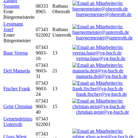
Zanker
Susanne
08333
Rathaus
Erste
8965
Oberroth
buergermeister@oberroth.de
Bürgermeisterin
Lessmann
Josef
07343
Rathaus
Erster
922002
Unterroth
buergermeister@unterroth.de
Bürgermeister
07343
Baur Verena
9603-
13
16
verena.baur@vg-buch.de
07343
Deil Manuela
9603-
21
31
manuela.deil@vg-buch.de
07343
Fischer Frank
9603-
13
24
frank.fischer@vg-buch.de
07343
Geist Christian
9603-
15
40
christian.geist@vg-buch.de
Gemeindebüro
07343
Unterroth
922001
07343
Glass-Wiest