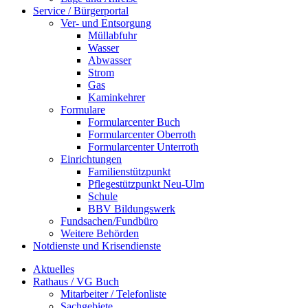
Service / Bürgerportal
Ver- und Entsorgung
Müllabfuhr
Wasser
Abwasser
Strom
Gas
Kaminkehrer
Formulare
Formularcenter Buch
Formularcenter Oberroth
Formularcenter Unterroth
Einrichtungen
Familienstützpunkt
Pflegestützpunkt Neu-Ulm
Schule
BBV Bildungswerk
Fundsachen/Fundbüro
Weitere Behörden
Notdienste und Krisendienste
Aktuelles
Rathaus / VG Buch
Mitarbeiter / Telefonliste
Sachgebiete